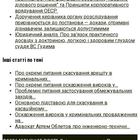
ділового рішення” та Принципи корпоративного
врядування ОЕСР
Доручення керівника органу розслідування
прирівнюється до постанови — докази, отримані
дізнавачем, залишаються допустимими
Юридичний аналіз. Про зв’язок практичного
досвіду з доктриною, логікою і здоровим глуздом
суддя ВС Гудима
Інші статті по темі
Про окремі питання скасування арешту в
кримінальних…
Про окремі питання оскарження вироків у…
Проблемні питання застосування обмежувальних
заходів…
Основною підставою для скасування в
касаційному…
Оскарження вироків у кримінальних провадженнях
на…
Адвокат Артем Облетов про інженерно-технічні…