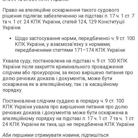
Право на апеляційне оскарження такого судового
рішення підлягає забезпеченню на підставі п. 17 ч. 1 ст. 7
та ч. 1 ст. 24 КПК України, статей 124, 129 Конституції
України.
Щодо застосування норми, передбаченої ч. 9 ст. 100
КПК України, у взаємозв’язку з нормами,
передбаченими статтями 171–174 КПК України:
Ухвала суду, постановлена на підставі ч. 9 ст. 100 КПК
України після закриття кримінального провадження
слідчим або прокурором, за якою вирішено питання про
долю речових доказів і документів, може бути
оскаржена як в апеляційному, так і в касаційному
порядку.
Постановлена слідчим суддею в порядку ч. 9 ст. 100
КПК України ухвала про вирішення питання про долю
речових доказів і документів може бути оскаржена в
апеляційному порядку на підставі п. 17 ч. 1 ст. 7 та ч. 1 ст.
24 КПК України як така, що не передбачена КПК України.
Аби першими отримувати новини, підпишіться