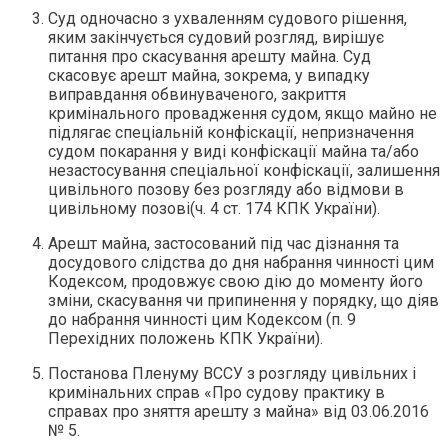
Суд одночасно з ухваленням судового рішення,
яким закінчується судовий розгляд, вирішує
питання про скасування арешту майна. Суд
скасовує арешт майна, зокрема, у випадку
виправдання обвинуваченого, закриття
кримінального провадження судом, якщо майно не
підлягає спеціальній конфіскації, непризначення
судом покарання у виді конфіскації майна та/або
незастосування спеціальної конфіскації, залишення
цивільного позову без розгляду або відмови в
цивільному позові(ч. 4 ст. 174 КПК України).
Арешт майна, застосований під час дізнання та
досудового слідства до дня набрання чинності цим
Кодексом, продовжує свою дію до моменту його
зміни, скасування чи припинення у порядку, що діяв
до набрання чинності цим Кодексом (п. 9
Перехідних положень КПК України).
Постанова Пленуму ВССУ з розгляду цивільних і
кримінальних справ «Про судову практику в
справах про зняття арешту з майна» від 03.06.2016
№ 5.