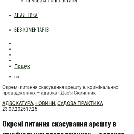
ПРАВООХОРОННІ ОРГАНИ
АНАЛІТИКА
БЕЗ КОМЕНТАРІВ
Facebook
Mail
Telegram
Feed
Пошук
ua
Окремі питання скасування арешту в кримінальних
провадженнях – адвокат Дар’я Скрипник
Перейти
АДВОКАТУРА
,
НОВИНИ
,
СУДОВА ПРАКТИКА
до
23.07.2025
17:25
змісту
Окремі питання скасування арешту в
кримінальних провадженнях – адвокат