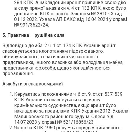
284 КПК. А накладений арешт припинив свою дію
в силу прямої вказівки ч. 4 ст. 132 КПК, якою було
доповнено КПК згідно із Законом № 2810-ІХ від
01.12.2022. Ухвала АП ВАКС від 16.04.2024 у справі
№ 991/3622/24.
5.
Практика – рушійна сила
Відповідно до абз. 2 ч. 1 ст. 174 КПК України арешт
скасовується за клопотанням підозрюваного,
обвинуваченого, їх захисника чи законного
представника, іншого власника або володільця майна,
представника юр.особи, щодо якої здійснюється
провадження.
А як бути зі спадкоємцями?
Керуватись положеннями ч. 6 ст. 9, ст.ст. 537, 539
КПК України та скасовувати в порядку
кримінального судочинства, якщо арешт було
накладено за правилами КПК України 2012. Ухвала
Малиновського районного суду м. Одеси від
14.07.2023 у справі № 521/16856/23;
Якщо за КПК 1960 року – в порядку цивільного