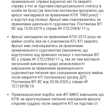
кримінальної справи відносно неї та закрито
справу з тієї ж підстави (процесуального статусу в
особи не було) (за текстом постанови зрозуміло, що
арешт накладався за правилами КПК 1960 року) –
є відступ від позиції. Арешт має скасовуватись за
правилами цивільного судочинства. Постанова ВП
ВС від 15.05.2019 у справі № 372/2904/17-ц.
Арешт накладено за правилами КПК 2012 року на
майно особи, яка не є учасником КП; КП закрито.
Арешт має скасовуватись за правилами
кримінального судочинства (зазначено, що
відступлено від правової позиції з постанови ВП
ВС у справі № 372/2904/17-ц, так як там містився
загальний висновок щодо неможливості
вирішення за правилами кримінального
судочинства питання про скасування арешту майна
після закриття КП постановою органу ДР).
Постанова ВП ВС від 30.06.2020 у справі №
727/2878/19.
Правовідносини подібні, але АП ВАКС вирішила, що
КПК не врегульовано питання скасування арешту
слідчим суддею після закриття КП на підставі ст.