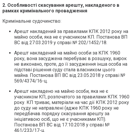
2.
Особливості скасування арешту, накладеного в
рамках кримінального провадження
Кримінальне судочинство:
Арешт накладений за правилами КПК 2012 року на
майно особи, яка не є учасником КП. Постанова ВП
ВС від 27.03.2019 у справі № 202/1452/18.
Арешт накладений на майно особи за КПК 1960
року, вона засуджена перебуває в розшуку, вирок
не виконано, проте, до її засудження інша особа на
підставі рішення суду стала власником цього
майна. Постанова ВП ВС від 23.05.2018 у справі №
569/4374/16-ц.
Арешт накладено на майно особи, яка не є
учасником КП, розпочатого за правилами КПК 1960
року. КП триває, матеріали на час дії КПК 2012 року
до суду не направлені (адже КПК 1960 року не
передбачав порядку скасування арешту за
ініціативою осіб, що не є учасниками КП).
Постанова ВП ВС від 17.10.2018 у справі №
461/233/17-ц.