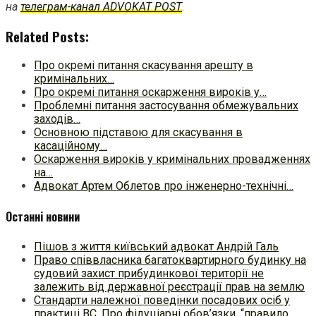
на
телеграм-канал ADVOKAT POST
.
Related Posts:
Про окремі питання скасування арешту в
кримінальних…
Про окремі питання оскарження вироків у…
Проблемні питання застосування обмежувальних
заходів…
Основною підставою для скасування в
касаційному…
Оскарження вироків у кримінальних провадженнях
на…
Адвокат Артем Облетов про інженерно-технічні…
Останні новини
Пішов з життя київський адвокат Андрій Галь
Право співвласника багатоквартирного будинку на
судовий захист прибудинкової території не
залежить від державної реєстрації прав на землю
Стандарти належної поведінки посадових осіб у
практиці ВC. Про фідуціарні обов’язки, “правило