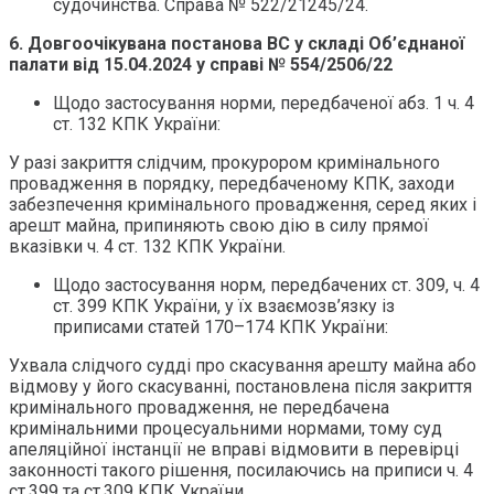
судочинства. Справа № 522/21245/24.
6.
Довгоочікувана постанова ВС у складі Об’єднаної
палати від 15.04.2024 у справі № 554/2506/22
Щодо застосування норми, передбаченої абз. 1 ч. 4
ст. 132 КПК України:
У разі закриття слідчим, прокурором кримінального
провадження в порядку, передбаченому КПК, заходи
забезпечення кримінального провадження, серед яких і
арешт майна, припиняють свою дію в силу прямої
вказівки ч. 4 ст. 132 КПК України.
Щодо застосування норм, передбачених ст. 309, ч. 4
ст. 399 КПК України, у їх взаємозв’язку із
приписами статей 170–174 КПК України:
Ухвала слідчого судді про скасування арешту майна або
відмову у його скасуванні, постановлена після закриття
кримінального провадження, не передбачена
кримінальними процесуальними нормами, тому суд
апеляційної інстанції не вправі відмовити в перевірці
законності такого рішення, посилаючись на приписи ч. 4
ст.399 та ст.309 КПК України.