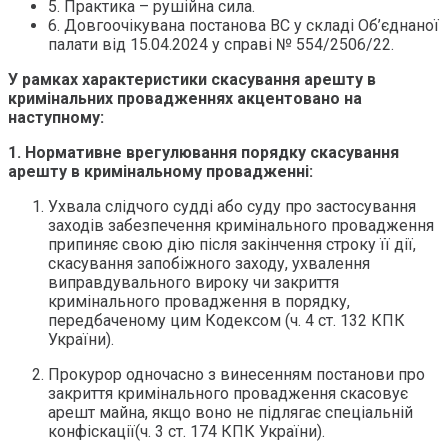
5. Практика – рушійна сила.
6. Довгоочікувана постанова ВС у складі Об’єднаної
палати від 15.04.2024 у справі № 554/2506/22.
У рамках характеристики скасування арешту в
кримінальних провадженнях акцентовано на
наступному:
1.
Нормативне врегулювання порядку скасування
арешту в кримінальному провадженні:
Ухвала слідчого судді або суду про застосування
заходів забезпечення кримінального провадження
припиняє свою дію після закінчення строку її дії,
скасування запобіжного заходу, ухвалення
виправдувального вироку чи закриття
кримінального провадження в порядку,
передбаченому цим Кодексом (ч. 4 ст. 132 КПК
України).
Прокурор одночасно з винесенням постанови про
закриття кримінального провадження скасовує
арешт майна, якщо воно не підлягає спеціальній
конфіскації(ч. 3 ст. 174 КПК України).