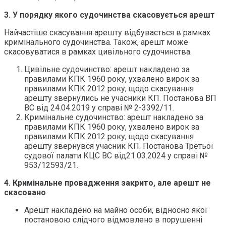
3.
У порядку якого судочинства скасовується арешт
Найчастіше скасування арешту відбувається в рамках
кримінального судочинства. Також, арешт може
скасовуватися в рамках цивільного судочинства.
Цивільне судочинство: арешт накладено за
правилами КПК 1960 року, ухвалено вирок за
правилами КПК 2012 року; щодо скасування
арешту звернулись не учасники КП. Постанова ВП
ВС від 24.04.2019 у справі № 2-3392/11.
Кримінальне судочинство: арешт накладено за
правилами КПК 1960 року, ухвалено вирок за
правилами КПК 2012 року; щодо скасування
арешту звернувся учасник КП. Постанова Третьої
судової палати КЦС ВС від21.03.2024 у справі №
953/12593/21.
4.
Кримінальне провадження закрито, але арешт не
скасовано
Арешт накладено на майно особи, відносно якої
постановою слідчого відмовлено в порушенні