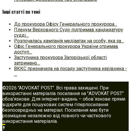
Інші статті по темі
До прокурора Офісу Генерального прокурора…
Пленум Верховного Суду підтримав кандидатуру
судді…
Розпочалась кампанія медіаатак на особу, яка за…
Офіс Генерального прокурора України отримав
доступ…
Заступника прокурора Запорізької області
затримано…
ВККС призначила на посаду заступника керівника -
…
©2026 "ADVOKAT POST". Всі права захищені. При
використанні матеріалів посилання на "ADVOKAT POST"
обов'язкове. Для інтернет-видань – обов`язкове пряме
відкрите для пошукових систем гіперпосилання
безпосередньо на матеріал. Посилання має бути
розміщене незалежно від повного чи часткового
використання матеріалів.