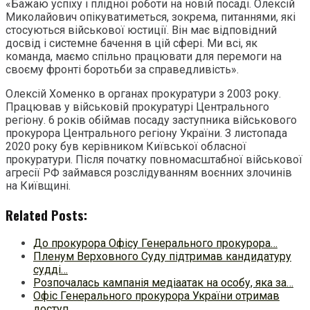
«Бажаю успіху і плідної роботи на новій посаді. Олексій
Миколайович опікуватиметься, зокрема, питаннями, які
стосуються військової юстиції. Він має відповідний
досвід і системне бачення в цій сфері. Ми всі, як
команда, маємо спільно працювати для перемоги на
своєму фронті боротьби за справедливість».
Олексій Хоменко в органах прокуратури з 2003 року.
Працював у військовій прокуратурі Центрального
регіону. 6 років обіймав посаду заступника військового
прокурора Центрального регіону України. З листопада
2020 року був керівником Київської обласної
прокуратури. Після початку повномасштабної військової
агресії РФ займався розслідуванням воєнних злочинів
на Київщині.
Related Posts:
До прокурора Офісу Генерального прокурора…
Пленум Верховного Суду підтримав кандидатуру
судді…
Розпочалась кампанія медіаатак на особу, яка за…
Офіс Генерального прокурора України отримав
доступ…