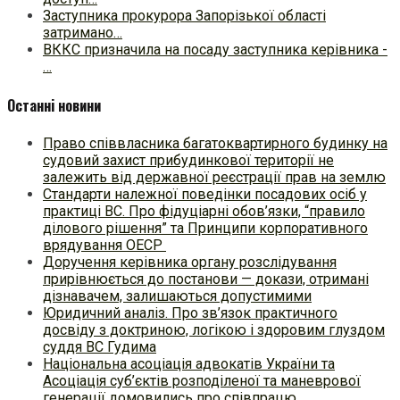
Заступника прокурора Запорізької області
затримано…
ВККС призначила на посаду заступника керівника -
…
Останні новини
Право співвласника багатоквартирного будинку на
судовий захист прибудинкової території не
залежить від державної реєстрації прав на землю
Стандарти належної поведінки посадових осіб у
практиці ВC. Про фідуціарні обов’язки, “правило
ділового рішення” та Принципи корпоративного
врядування ОЕСР
Доручення керівника органу розслідування
прирівнюється до постанови — докази, отримані
дізнавачем, залишаються допустимими
Юридичний аналіз. Про зв’язок практичного
досвіду з доктриною, логікою і здоровим глуздом
суддя ВС Гудима
Національна асоціація адвокатів України та
Асоціація суб’єктів розподіленої та маневрової
генерації домовились про співпрацю