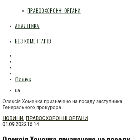
ПРАВООХОРОННІ ОРГАНИ
АНАЛІТИКА
БЕЗ КОМЕНТАРІВ
Facebook
Mail
Telegram
Feed
Пошук
ua
Олексія Хоменка призначено на посаду заступника
Генерального прокурора
Перейти
НОВИНИ
,
ПРАВООХОРОННІ ОРГАНИ
до
01.09.2022
16:14
змісту
Олексія Хоменка призначено на посаду