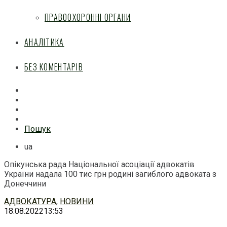
ПРАВООХОРОННІ ОРГАНИ
АНАЛІТИКА
БЕЗ КОМЕНТАРІВ
Facebook
Mail
Telegram
Feed
Пошук
ua
Опікунська рада Національної асоціації адвокатів
України надала 100 тис грн родині загиблого адвоката з
Донеччини
Перейти
АДВОКАТУРА
,
НОВИНИ
до
18.08.2022
13:53
змісту