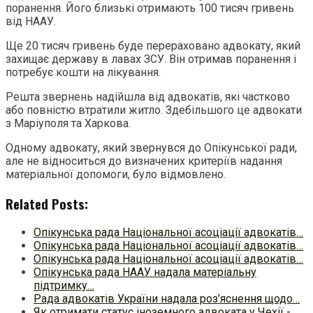
поранення. Його близькі отримають 100 тисяч гривень
від НААУ.
Ще 20 тисяч гривень буде перераховано адвокату, який
захищає державу в лавах ЗСУ. Він отримав поранення і
потребує кошти на лікування.
Решта звернень надійшла від адвокатів, які частково
або повністю втратили житло. Здебільшого це адвокати
з Маріуполя та Харкова.
Одному адвокату, який звернувся до Опікунської ради,
але не відноситься до визначених критеріїв надання
матеріальної допомоги, було відмовлено.
Related Posts:
Опікунська рада Національної асоціації адвокатів…
Опікунська рада Національної асоціації адвокатів…
Опікунська рада Національної асоціації адвокатів…
Опікунська рада НААУ надала матеріальну
підтримку…
Рада адвокатів України надала роз’яснення щодо…
Як отримати статус іноземного адвоката у Чехії -…