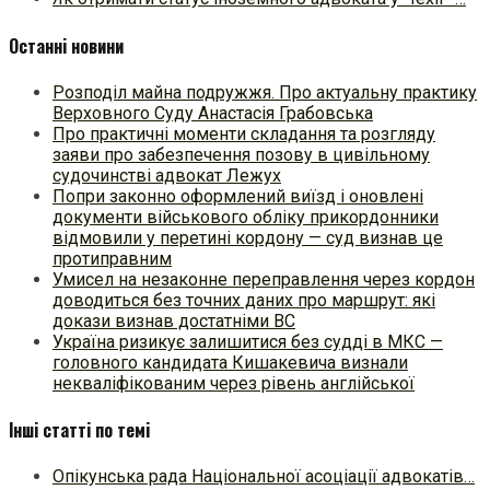
Останні новини
Розподіл майна подружжя. Про актуальну практику
Верховного Суду Анастасія Грабовська
Про практичні моменти складання та розгляду
заяви про забезпечення позову в цивільному
судочинстві адвокат Лежух
Попри законно оформлений виїзд і оновлені
документи військового обліку прикордонники
відмовили у перетині кордону — суд визнав це
протиправним
Умисел на незаконне переправлення через кордон
доводиться без точних даних про маршрут: які
докази визнав достатніми ВС
Україна ризикує залишитися без судді в МКС —
головного кандидата Кишакевича визнали
некваліфікованим через рівень англійської
Інші статті по темі
Опікунська рада Національної асоціації адвокатів…