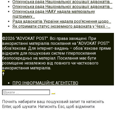
Опікунська рада Національної асоціації адвокатів…
Опікунська рада Національної асоціації адвокатів…
Опікунська рада НААУ надала матеріальну
підтримку…
Рада адвокатів України надала роз’яснення щодо…
Як отримати статус іноземного адвоката у Чехії -…
©2026 "ADVOKAT POST". Всі права захищені. При
використанні матеріалів посилання на "ADVOKAT POST"
обов'язкове. Для інтернет-видань – обов`язкове пряме
відкрите для пошукових систем гіперпосилання
безпосередньо на матеріал. Посилання має бути
розміщене незалежно від повного чи часткового
використання матеріалів.
Footer
ПРО ІНФОРМАЦІЙНЕ АГЕНТСТВО
navigation
Шукати:
Почніть набирати ваш пошуковий запит та натисніть
Enter, щоб шукати. Натисніть Esc, щоб відмінити.