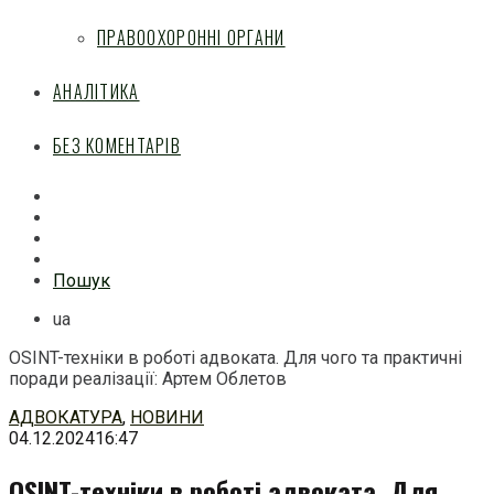
ПРАВООХОРОННІ ОРГАНИ
АНАЛІТИКА
БЕЗ КОМЕНТАРІВ
Facebook
Mail
Telegram
Feed
Пошук
ua
OSINT-техніки в роботі адвоката. Для чого та практичні
поради реалізації: Артем Облетов
Перейти
АДВОКАТУРА
,
НОВИНИ
до
04.12.2024
16:47
змісту
OSINT-техніки в роботі адвоката. Для