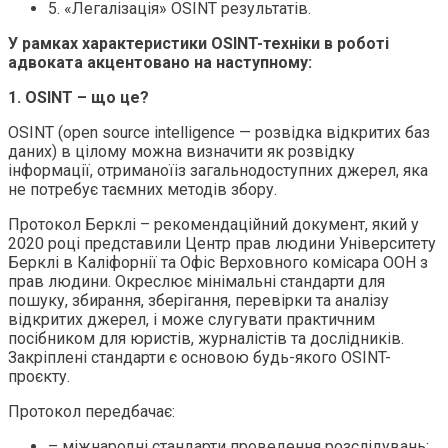
5. «Легалізація» OSINT результатів.
У рамках характеристики OSINT-техніки в роботі
адвоката акцентовано на наступному:
1. OSINT – що це?
OSINT (open source intelligence — розвідка відкритих баз
даних) в цілому можна визначити як розвідку
інформації, отриманоїіз загальнодоступних джерел, яка
не потребує таємних методів збору.
Протокол Берклі – рекомендаційний документ, який у
2020 році представили Центр прав людини Університету
Берклі в Каліфорнії та Офіс Верховного комісара ООН з
прав людини. Окреслює мінімальні стандарти для
пошуку, збирання, зберігання, перевірки та аналізу
відкритих джерел, і може слугувати практичним
посібником для юристів, журналістів та дослідників.
Закріплені стандарти є основою будь-якого OSINT-
проєкту.
Протокол передбачає:
– міжнародні стандарти проведення розслідувань;