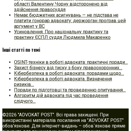
області Валентину Чорну відсторонено від
здійснення правосуддя
Немає бюджетних асигнувань — не підстава не
платити гонорар адвокату: держорган програв цей
аргумент у ВС
Усиновлення. Про національну практику та
практику ЄСПЛ суддя Людмила Макаренко
Інші статті по темі
OSINT-техніки в роботі адвоката: практичні поради…
Захист бізнесу від тиску з боку правоохоронних…
Кібербезпека в роботі адвоката: порадами щодо…
Кібербезпека в роботі адвоката. Визначення
ризиків…
Поради по підготовці та проведенню опитування…
Алгоритм дій адвоката під час проведення
слідчого…
©2026 "ADVOKAT POST". Всі права захищені. При
використанні матеріалів посилання на "ADVOKAT POST"
обов'язкове. Для інтернет-видань – обов`язкове пряме