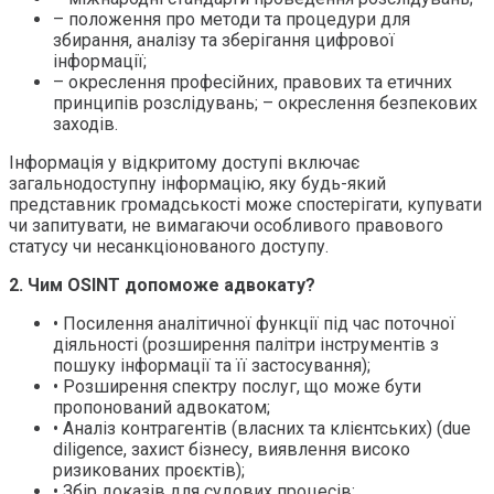
– положення про методи та процедури для
збирання, аналізу та зберігання цифрової
інформації;
– окреслення професійних, правових та етичних
принципів розслідувань; – окреслення безпекових
заходів.
Інформація у відкритому доступі включає
загальнодоступну інформацію, яку будь-який
представник громадськості може спостерігати, купувати
чи запитувати, не вимагаючи особливого правового
статусу чи несанкціонованого доступу.
2. Чим OSINT допоможе адвокату?
• Посилення аналітичної функції під час поточної
діяльності (розширення палітри інструментів з
пошуку інформації та її застосування);
• Розширення спектру послуг, що може бути
пропонований адвокатом;
• Аналіз контрагентів (власних та клієнтських) (due
diligence, захист бізнесу, виявлення високо
ризикованих проєктів);
• Збір доказів для судових процесів;