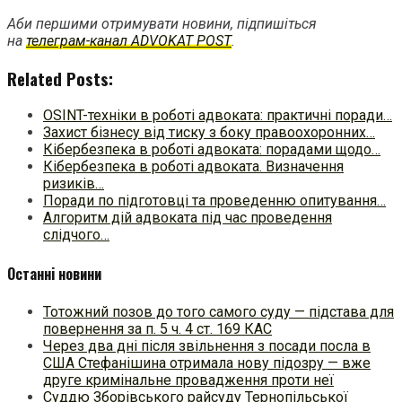
Аби першими отримувати новини, підпишіться
на
телеграм-канал ADVOKAT POST
.
Related Posts:
OSINT-техніки в роботі адвоката: практичні поради…
Захист бізнесу від тиску з боку правоохоронних…
Кібербезпека в роботі адвоката: порадами щодо…
Кібербезпека в роботі адвоката. Визначення
ризиків…
Поради по підготовці та проведенню опитування…
Алгоритм дій адвоката під час проведення
слідчого…
Останні новини
Тотожний позов до того самого суду — підстава для
повернення за п. 5 ч. 4 ст. 169 КАС
Через два дні після звільнення з посади посла в
США Стефанішина отримала нову підозру — вже
друге кримінальне провадження проти неї
Суддю Зборівського райсуду Тернопільської