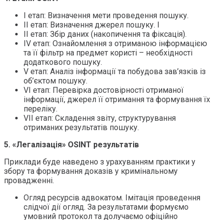
І етап: Визначення мети проведення пошуку.
ІІ етап: Визначення джерел пошуку. І
ІІ етап: Збір даних (накопичення та фіксація).
ІV етап: Ознайомлення з отриманою інформацією
та її фільтр на предмет користі – необхідності
додаткового пошуку.
V етап: Аналіз інформації та побудова зав’язків із
об’єктом пошуку.
VІ етап: Перевірка достовірності отриманої
інформації, джерел її отримання та формування їх
переліку.
VІІ етап: Складення звіту, структурування
отриманих результатів пошуку.
5. «Легалізація» OSINT результатів
Приклади буде наведено з урахуванням практики у
збору та формування доказів у кримінальному
провадженні.
Огляд ресурсів адвокатом. Імітація проведення
слідчої дії огляд. За результатами формуємо
умовний протокол та долучаємо офіційно