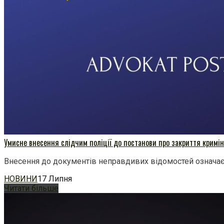
Умисне внесення слідчим поліції до постанови про закриття кримі
Внесення до документів неправдивих відомостей означає 
НОВИНИ
17 Липня
Читати більше