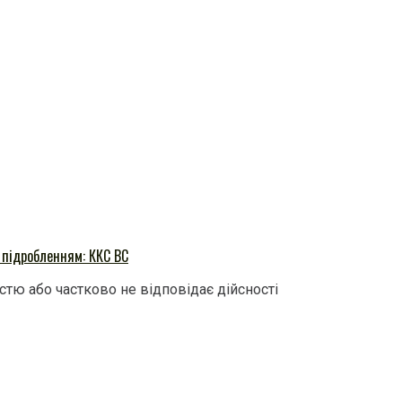
 підробленням: ККС ВС
тю або частково не відповідає дійсності