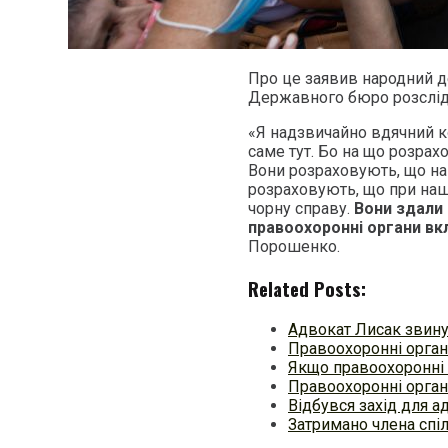
Про це заявив народний 
Державного бюро розслід
«Я надзвичайно вдячний ко
саме тут. Бо на що розрах
Вони розраховують, що на
розраховують, що при наш
чорну справу.
Вони здали 
правоохоронні органи в
Порошенко.
Related Posts:
Адвокат Лисак звину
Правоохоронні орган
Якщо правоохоронні 
Правоохоронні орган
Відбувся захід для а
Затримано члена спі