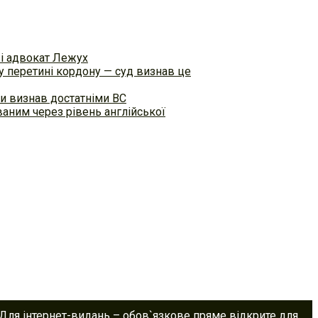
ві адвокат Лежух
 перетині кордону — суд визнав це
и визнав достатніми ВС
аним через рівень англійської
 Для інтернет-видань – обов`язкове пряме відкрите для