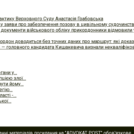
актику Верховного Суду Анастасія Грабовська
ду заяви про забезпечення позову в цивільному судочинст
 документи військового обліку прикордонники відмовили у
ордон доводиться без точних даних про маршрут: які доказ
С — головного кандидата Кишакевича визнали некваліфіков
гани у…
пцією злої…
нути йому…
тегію…
ласті -…
ької…
анні матеріалів посилання на "ADVOKAT POST" обов'язкове.