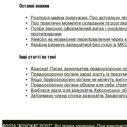
Останні новини
Розподіл майна подружжя. Про актуальну пр
Про практичні моменти складання та розгля
Попри законно оформлений виїзд і оновлені
протиправним
Умисел на незаконне переправлення через к
Україна ризикує залишитися без судді в МК
Інші статті по темі
Адвокат Лисак звинуватив правоохоронні ор
Правоохоронні органи зараз діють із презум
Якщо правоохоронні органи не можуть вису
Правоохоронні органи обрали для себе стра
Відбувся захід для адвокатів Херсонської об
Затримано члена спілки адвокатів Закарпатс
©2026 "ADVOKAT POST". Всі права захищені. При використ