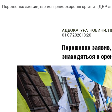
Порошенко заявив, що всі правоохоронні органи, і ДБР зн
Перейти
до
змісту
АДВОКАТУРА
,
НОВИНИ
,
П
01.07.2020
13:20
Порошенко заявив, 
знаходяться в оре