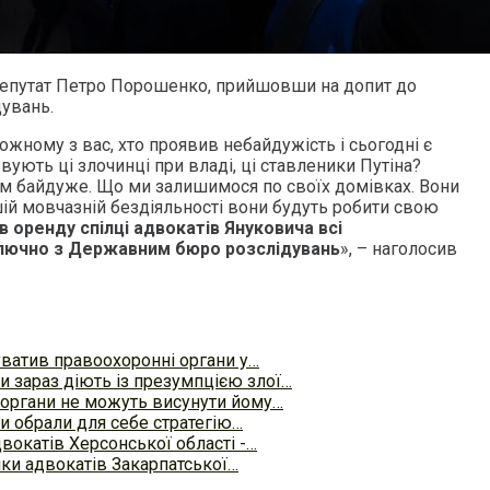
депутат Петро Порошенко, прийшовши на допит до
увань.
жному з вас, хто проявив небайдужість і сьогодні є
овують ці злочинці при владі, ці ставленики Путіна?
м байдуже. Що ми залишимося по своїх домівках. Вони
ій мовчазній бездіяльності вони будуть робити свою
в оренду спілці адвокатів Януковича всі
ключно з Державним бюро розслідувань
», – наголосив
ватив правоохоронні органи у…
и зараз діють із презумпцією злої…
органи не можуть висунути йому…
и обрали для себе стратегію…
двокатів Херсонської області -…
лки адвокатів Закарпатської…