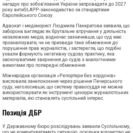
нагадує про зобов’язання України запровадити до 2027
року антиSLAPP-законодавство за стандартами
Європейського Союзу.
Адвокат і медіаюрист Людмила Панкратова заявила, що
заборона виглядає як брутальне втручання у діяльність
незалежних медіа, водночас зазначивши, що суд має
проаналізувати, чи не призведе таке обмеження до
порушення прав журналістів, і застерегла, що подібні
ухвали формують негативну судову практику, яка
заохочуватиме звернення до судів з аналогічними
вимогами про попередні обмеження.
Міжнародна організація «Репортери без кордонів»
висловила занепокоєння через рішення Печерського
суду, наголосивши, що систему правосуддя не можна
використовувати як інструмент цензури журналістських
матеріалів, які становлять суспільний інтерес.
Позиція ДБР
У Державному бюро розслідувань заявили Суспільному,
що не коментуватимуть ситуацію, оскільки відомство не