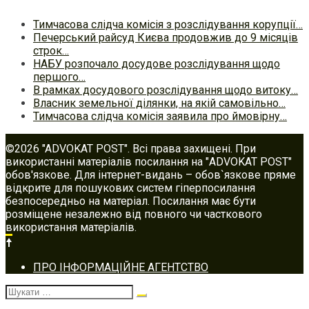
Тимчасова слідча комісія з розслідування корупції…
Печерський райсуд Києва продовжив до 9 місяців
строк…
НАБУ розпочало досудове розслідування щодо
першого…
В рамках досудового розслідування щодо витоку…
Власник земельної ділянки, на якій самовільно…
Тимчасова слідча комісія заявила про ймовірну…
©2026 "ADVOKAT POST". Всі права захищені. При
використанні матеріалів посилання на "ADVOKAT POST"
обов'язкове. Для інтернет-видань – обов`язкове пряме
відкрите для пошукових систем гіперпосилання
безпосередньо на матеріал. Посилання має бути
розміщене незалежно від повного чи часткового
використання матеріалів.
Footer
ПРО ІНФОРМАЦІЙНЕ АГЕНТСТВО
navigation
Шукати: