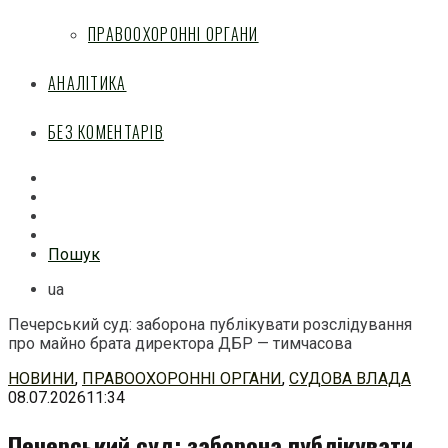
ПРАВООХОРОННІ ОРГАНИ
АНАЛІТИКА
БЕЗ КОМЕНТАРІВ
Facebook
Mail
Telegram
Feed
Пошук
ua
Печерський суд: заборона публікувати розслідування
про майно брата директора ДБР — тимчасова
Перейти
НОВИНИ
,
ПРАВООХОРОННІ ОРГАНИ
,
СУДОВА ВЛАДА
до
08.07.2026
11:34
змісту
Печерський суд: заборона публікувати