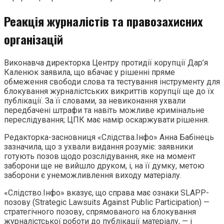
Реакція журналістів та правозахисних
організацій
Виконавча директорка Центру протидії корупції Дар’я
Каленюк заявила, що вбачає у рішенні пряме
обмеження свободи слова та тестування інструменту для
блокування журналістських викриттів корупції ще до їх
публікації. За її словами, за невиконання ухвали
передбачені штрафи та навіть можливе кримінальне
переслідування; ЦПК має намір оскаржувати рішення.
Редакторка-засновниця «Слідства.Інфо» Анна Бабінець
зазначила, що з ухвали видання розуміє: заявники
готують позов щодо розслідування, яке на момент
заборони ще не вийшло друком, і, на її думку, метою
заборони є унеможливлення виходу матеріалу.
«Слідство.Інфо» вказує, що справа має ознаки SLAPP-
позову (Strategic Lawsuits Against Public Participation) —
стратегічного позову, спрямованого на блокування
журналістської роботи до публікації матеріалу, — і