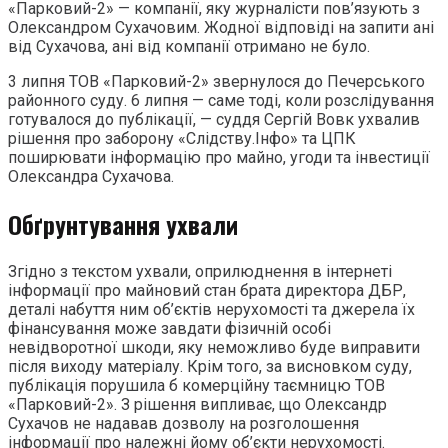
«Парковий-2» — компанії, яку журналісти пов’язують з
Олександром Сухачовим. Жодної відповіді на запити ані
від Сухачова, ані від компанії отримано не було.
3 липня ТОВ «Парковий-2» звернулося до Печерського
районного суду. 6 липня — саме тоді, коли розслідування
готувалося до публікації, — суддя Сергій Вовк ухвалив
рішення про заборону «Слідству.Інфо» та ЦПК
поширювати інформацію про майно, угоди та інвестиції
Олександра Сухачова.
Обґрунтування ухвали
Згідно з текстом ухвали, оприлюднення в інтернеті
інформації про майновий стан брата директора ДБР,
деталі набуття ним об’єктів нерухомості та джерела їх
фінансування може завдати фізичній особі
невідворотної шкоди, яку неможливо буде виправити
після виходу матеріалу. Крім того, за висновком суду,
публікація порушила б комерційну таємницю ТОВ
«Парковий-2». З рішення випливає, що Олександр
Сухачов не надавав дозволу на розголошення
інформації про належні йому об’єкти нерухомості.