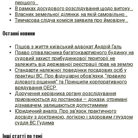
першого…
В рамках досудового розслідування щодо витоку…
Власник земельної ділянки, на якій самовільно…
Тимчасова слідча комісія заявила про ймовірну…
Останні новини
Пішов з життя київський адвокат Андрій Галь
Право співвласника багатоквартирного будинку на
судовий захист прибудинкової території не
залежить від державної реєстрації прав на землю
Стандарти належної поведінки посадових осіб у
практиці ВC. Про фідуціарні обов’язки, “правило
ділового рішення” та Принципи корпоративного
врядування ОЕСР
Доручення керівника органу розслідування
прирівнюється до постанови — докази, отримані
дізнавачем, залишаються допустимими
Юридичний аналіз. Про зв’язок практичного
досвіду з доктриною, логікою і здоровим глуздом
суддя ВС Гудима
Інші статті по темі