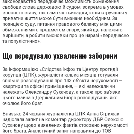
законодавство передбачає можливість обмеження
свободи слова державою й судом, зокрема в умовах
воєнного стану, так само як і випадки, коли втручання у
приватне життя може бути визнане необхідним. За
позицією суду, питання правового балансу між цими
обмеженнями є предметом спору, який ще належить
вирішити, а робити висновки про це наразі «передчасно
та популістично».
Що передувало ухваленню заборони
За інформацією «Слідства.Інфо» та Центру протидії
корупції (ЦПК), журналісти кілька місяців готували
спільне розслідування про 143 об’єкти нерухомості —
квартири та офісні приміщення, — які належали чи
належать Олександру Сухачову, а також про зв’язки
цього майна з Державним бюро розслідувань, яке
очолює його брат.
Близько 24 червня журналістка ЦПК Аліна Стрижак
надіслала запит на коментар директору ДБР Олексію
Сухачову щодо виявлених фактів стосовно нерухомості
його брата. Аналогічний запит направили до ТОВ