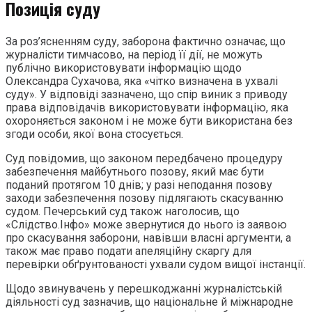
Позиція суду
За роз’ясненням суду, заборона фактично означає, що
журналісти тимчасово, на період її дії, не можуть
публічно використовувати інформацію щодо
Олександра Сухачова, яка «чітко визначена в ухвалі
суду». У відповіді зазначено, що спір виник з приводу
права відповідачів використовувати інформацію, яка
охороняється законом і не може бути використана без
згоди особи, якої вона стосується.
Суд повідомив, що законом передбачено процедуру
забезпечення майбутнього позову, який має бути
поданий протягом 10 днів; у разі неподання позову
заходи забезпечення позову підлягають скасуванню
судом. Печерський суд також наголосив, що
«Слідство.Інфо» може звернутися до нього із заявою
про скасування заборони, навівши власні аргументи, а
також має право подати апеляційну скаргу для
перевірки обґрунтованості ухвали судом вищої інстанції.
Щодо звинувачень у перешкоджанні журналістській
діяльності суд зазначив, що національне й міжнародне