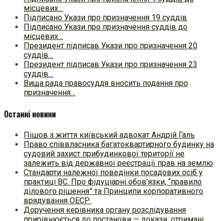
місцевих…
Підписано Укази про призначення 19 суддів
Підписано Укази про призначення суддів до
місцевих…
Президент підписав Укази про призначення 20
суддів…
Президент підписав Укази про призначення 23
суддів…
Вища рада правосуддя вносить подання про
призначення…
Останні новини
Пішов з життя київський адвокат Андрій Галь
Право співвласника багатоквартирного будинку на
судовий захист прибудинкової території не
залежить від державної реєстрації прав на землю
Стандарти належної поведінки посадових осіб у
практиці ВC. Про фідуціарні обов’язки, “правило
ділового рішення” та Принципи корпоративного
врядування ОЕСР
Доручення керівника органу розслідування
прирівнюється до постанови — докази, отримані