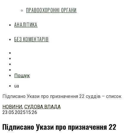
ПРАВООХОРОННІ ОРГАНИ
АНАЛІТИКА
БЕЗ КОМЕНТАРІВ
Facebook
Mail
Telegram
Feed
Пошук
ua
Підписано Укази про призначення 22 суддів – список
Перейти
НОВИНИ
,
СУДОВА ВЛАДА
до
23.05.2025
15:26
змісту
Підписано Укази про призначення 22