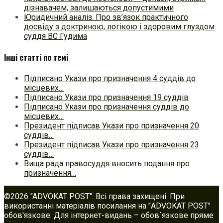
дізнавачем, залишаються допустимими
Юридичний аналіз. Про зв’язок практичного
досвіду з доктриною, логікою і здоровим глуздом
суддя ВС Гудима
Інші статті по темі
Підписано Укази про призначення 4 суддів до
місцевих…
Підписано Укази про призначення 19 суддів
Підписано Укази про призначення суддів до
місцевих…
Президент підписав Укази про призначення 20
суддів…
Президент підписав Укази про призначення 23
суддів…
Вища рада правосуддя вносить подання про
призначення…
©2026 "ADVOKAT POST". Всі права захищені. При
використанні матеріалів посилання на "ADVOKAT POST"
обов'язкове. Для інтернет-видань – обов`язкове пряме