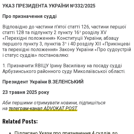
УКАЗ ПРЕЗИДЕНТА УКРАЇНИ №332/2025
Про призначення судді
Відповідно до частини п’ятої статті 126, частини першої
статті 128 та підпункту 2 пункту 16¹ розділу XV
«Перехідні положення» Конституції України, абзацу
першого пункту 3, пунктів 3¹ і 40 розділу ХІІ «Прикінцеві
та перехідні положення» Закону України «Про судоустрій
і статус суддів» постановляю:
1. Призначити ЯВІЦУ Ірину Василівну на посаду судді
Арбузинського районного суду Миколаївської області.
Президент України В.ЗЕЛЕНСЬКИЙ
23 травня 2025 року
Аби першими отримувати новини, підпишіться
на
телеграм-канал ADVOKAT POST
.
Related Posts:
Підписано Укази про призначення 4 суддів до