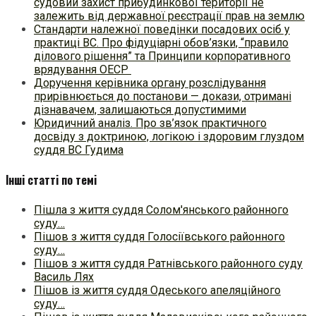
судовий захист прибудинкової території не
залежить від державної реєстрації прав на землю
Стандарти належної поведінки посадових осіб у
практиці ВC. Про фідуціарні обов’язки, “правило
ділового рішення” та Принципи корпоративного
врядування ОЕСР
Доручення керівника органу розслідування
прирівнюється до постанови — докази, отримані
дізнавачем, залишаються допустимими
Юридичний аналіз. Про зв’язок практичного
досвіду з доктриною, логікою і здоровим глуздом
суддя ВС Гудима
Інші статті по темі
Пішла з життя суддя Солом'янського районного
суду…
Пішов з життя суддя Голосіївського районного
суду…
Пішов з життя суддя Ратнівського районного суду
Василь Лях
Пішов із життя суддя Одеського апеляційного
суду…