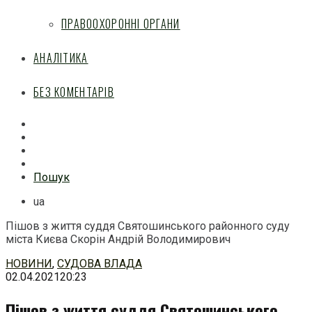
ПРАВООХОРОННІ ОРГАНИ
АНАЛІТИКА
БЕЗ КОМЕНТАРІВ
Facebook
Mail
Telegram
Feed
Пошук
ua
Пішов з життя суддя Святошинського районного суду
міста Києва Скорін Андрій Володимирович
Перейти
НОВИНИ
,
СУДОВА ВЛАДА
до
02.04.2021
20:23
змісту
Пішов з життя суддя Святошинського