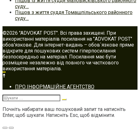
Пішов із життя суддя Маловисківського районного
суду…
Пішов з життя суддя Томашпільського районного
суду…
©2026 "ADVOKAT POST". Всі права захищені. При
використанні матеріалів посилання на "ADVOKAT POST"
обов'язкове. Для інтернет-видань – обов`язкове пряме
відкрите для пошукових систем гіперпосилання
безпосередньо на матеріал. Посилання має бути
розміщене незалежно від повного чи часткового
використання матеріалів.
Footer
ПРО ІНФОРМАЦІЙНЕ АГЕНТСТВО
navigation
Шукати:
Почніть набирати ваш пошуковий запит та натисніть
Enter, щоб шукати. Натисніть Esc, щоб відмінити.
Меню