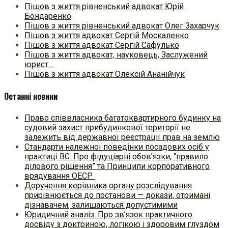
Пішов з життя рівненський адвокат Юрій
Бондаренко
Пішов з життя рівненський адвокат Олег Захарчук
Пішов з життя адвокат Сергій Москаленко
Пішов з життя адвокат Сергій Сафулько
Пішов з життя адвокат, науковець, Заслужений
юрист…
Пішов з життя адвокат Олексій Ананійчук
Останні новини
Право співвласника багатоквартирного будинку на
судовий захист прибудинкової території не
залежить від державної реєстрації прав на землю
Стандарти належної поведінки посадових осіб у
практиці ВC. Про фідуціарні обов’язки, “правило
ділового рішення” та Принципи корпоративного
врядування ОЕСР
Доручення керівника органу розслідування
прирівнюється до постанови — докази, отримані
дізнавачем, залишаються допустимими
Юридичний аналіз. Про зв’язок практичного
досвіду з доктриною, логікою і здоровим глуздом