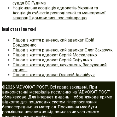
суддя ВС Гудима
Національна асоціація адвокатів України та
Асоціація суб’єктів розподіленої та маневрової
генерації домовились про співпрацю
Інші статті по темі
Пішов з життя рівненський адвокат Юрій
Бондаренко
Пішов з життя рівненський адвокат Олег Захарчук
Пішов з життя адвокат Сергій Москаленко
Пішов з життя адвокат Сергій Сафулько
Пішов з життя адвокат, науковець, Заслужений
юрист…
Пішов з життя адвокат Олексій Ананійчук
©2026 "ADVOKAT POST". Всі права захищені. При
використанні матеріалів посилання на "ADVOKAT POST"
обов'язкове. Для інтернет-видань – обов`язкове пряме
відкрите для пошукових систем гіперпосилання
безпосередньо на матеріал. Посилання має бути
розміщене незалежно від повного чи часткового
використання матеріалів.