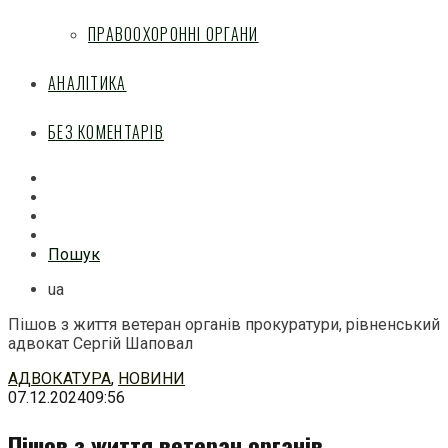
ПРАВООХОРОННІ ОРГАНИ
АНАЛІТИКА
БЕЗ КОМЕНТАРІВ
Facebook
Mail
Telegram
Feed
Пошук
ua
Пішов з життя ветеран органів прокуратури, рівненський
адвокат Сергій Шаповал
Перейти
АДВОКАТУРА
,
НОВИНИ
до
07.12.2024
09:56
змісту
Пішов з життя ветеран органів