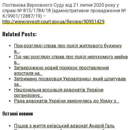
Постанова Верховного Суду від 21 липня 2020 року у
справі № 815/1784/18 (адміністративне провадження №
К/9901/12887/19) –
http://www.reyestr.court.gov.ua/Review/90951429
.
Related Posts:
При розгляді справ про поділ житлового будинку
в…
Під час розгляду справ про поділ нерухомого майна
в…
Затверджено новий порядок проставлення
апостиля на…
Затримано посадовця Укрзалізниці, який шпигував
за…
Національна асоціація адвокатів України
організовує…
Рада адвокатів України звернулась до Уряду з…
Останні новини
Пішов з життя київський адвокат Андрій Галь