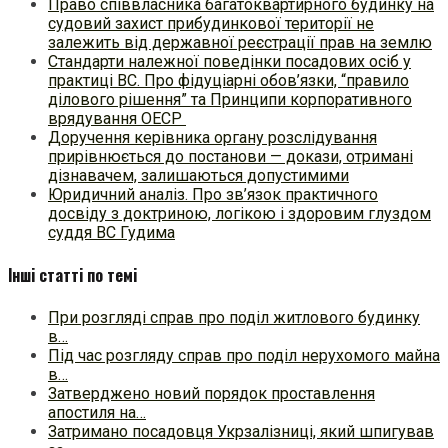
Право співвласника багатоквартирного будинку на
судовий захист прибудинкової території не
залежить від державної реєстрації прав на землю
Стандарти належної поведінки посадових осіб у
практиці ВC. Про фідуціарні обов’язки, “правило
ділового рішення” та Принципи корпоративного
врядування ОЕСР
Доручення керівника органу розслідування
прирівнюється до постанови — докази, отримані
дізнавачем, залишаються допустимими
Юридичний аналіз. Про зв’язок практичного
досвіду з доктриною, логікою і здоровим глуздом
суддя ВС Гудима
Інші статті по темі
При розгляді справ про поділ житлового будинку
в…
Під час розгляду справ про поділ нерухомого майна
в…
Затверджено новий порядок проставлення
апостиля на…
Затримано посадовця Укрзалізниці, який шпигував