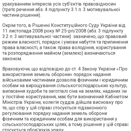
урахуванням інтересів усіх суб’єктів правовідносин
(третє речення абз. 4 підпункту 3.1 п. 3 мотивувальної
частини рішення).
Окрім того, в Рішенні Конституційного Суду України від
11 листопада 2008 року № 25-рп/2008 (абз. 3 підпункту
3.2 п. 3 мотивувальної частини) зазначено, що правовий
режим власності, порядок і умови набуття та припинення
права власності, а також права володіння, користування
та розпорядження майном (землею) визначаються
законом.
Враховуючи, що відповідно до ст. 4 Закону України «Про
використання земель оборони» порядок надання
військовими частинами дозволів фізичним і юридичним
особам на вирощування сільськогосподарських культур,
випасання худоби та заготівлі сіна на землях, наданих їм
у постійне користування, має бути визначений Кабінетом
Міністрів України, колегія суддів дійшла висновку про
те, що спір у цій справі стосується підзаконного
регулювання порядку надання земель оборони
фізичним та юридичним особам для використання у
сільськогосподарських цілях, а тому рішення у цій справі
стосується обов’язків уряду.