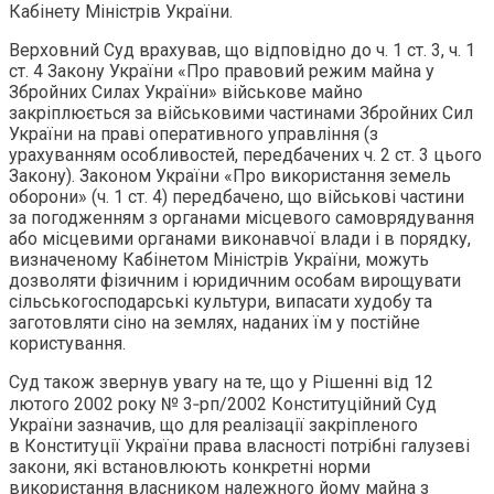
Кабінету Міністрів України.
Верховний Суд врахував, що відповідно до ч. 1 ст. 3, ч. 1
ст. 4 Закону України «Про правовий режим майна у
Збройних Силах України» військове майно
закріплюється за військовими частинами Збройних Сил
України на праві оперативного управління (з
урахуванням особливостей, передбачених ч. 2 ст. 3 цього
Закону). Законом України «Про використання земель
оборони» (ч. 1 ст. 4) передбачено, що військові частини
за погодженням з органами місцевого самоврядування
або місцевими органами виконавчої влади і в порядку,
визначеному Кабінетом Міністрів України, можуть
дозволяти фізичним і юридичним особам вирощувати
сільськогосподарські культури, випасати худобу та
заготовляти сіно на землях, наданих їм у постійне
користування.
Суд також звернув увагу на те, що у Рішенні від 12
лютого 2002 року № 3‑рп/2002 Конституційний Суд
України зазначив, що для реалізації закріпленого
в Конституції України права власності потрібні галузеві
закони, які встановлюють конкретні норми
використання власником належного йому майна з