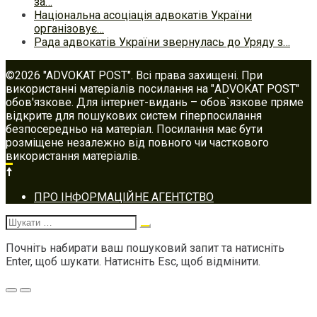
за…
Національна асоціація адвокатів України
організовує…
Рада адвокатів України звернулась до Уряду з…
©2026 "ADVOKAT POST". Всі права захищені. При
використанні матеріалів посилання на "ADVOKAT POST"
обов'язкове. Для інтернет-видань – обов`язкове пряме
відкрите для пошукових систем гіперпосилання
безпосередньо на матеріал. Посилання має бути
розміщене незалежно від повного чи часткового
використання матеріалів.
Footer
ПРО ІНФОРМАЦІЙНЕ АГЕНТСТВО
navigation
Шукати:
Почніть набирати ваш пошуковий запит та натисніть
Enter, щоб шукати. Натисніть Esc, щоб відмінити.
Меню