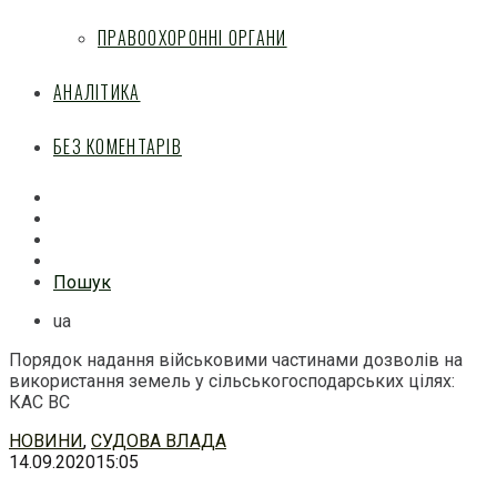
ПРАВООХОРОННІ ОРГАНИ
АНАЛІТИКА
БЕЗ КОМЕНТАРІВ
Facebook
Mail
Telegram
Feed
Пошук
ua
Порядок надання військовими частинами дозволів на
використання земель у сільськогосподарських цілях:
КАС ВС
Перейти
НОВИНИ
,
СУДОВА ВЛАДА
до
14.09.2020
15:05
змісту