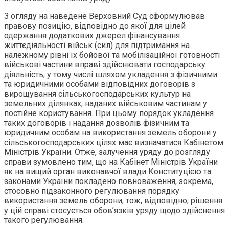
З огляду на наведене Верховний Суд сформулював
правову позицію, відповідно до якої для цілей
одержання додаткових джерел фінансування
життєдіяльності військ (сил) для підтримання на
належному рівні їх бойової та мобілізаційної готовності
військові частини вправі здійснювати господарську
діяльність, у тому числі шляхом укладення з фізичними
та юридичними особами відповідних договорів з
вирощування сільськогосподарських культур на
земельних ділянках, наданих військовим частинам у
постійне користування. При цьому порядок укладення
таких договорів і надання дозволів фізичним та
юридичним особам на використання земель оборони у
сільськогосподарських цілях має визначатися Кабінетом
Міністрів України. Отже, залучення уряду до розгляду
справи зумовлено тим, що на Кабінет Міністрів України
як на вищий орган виконавчої влади Конституцією та
законами України покладено повноваження, зокрема,
стосовно підзаконного регулювання порядку
використання земель оборони, тож, відповідно, рішення
у цій справі стосується обов’язків уряду щодо здійснення
такого регулювання.