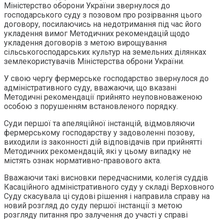
Міністерство оборони України звернулося до
господарського суду з позовом про розірвання цього
договору, посилаючись на недотримання під час його
укладення вимог Методичних рекомендацій щодо
укладення договорів з метою вирощування
сільськогосподарських культур на земельних ділянках
землекористувачів Міністерства оброни України.
У свою чергу фермерське господарство звернулося до
адміністративного суду, вважаючи, що вказані
Методичні рекомендації прийнято неуповноваженою
особою з порушенням встановленого порядку.
Суди першої та апеляційної інстанцій, відмовляючи
фермерському господарству у задоволенні позову,
виходили із законності дій відповідачів при прийнятті
Методичних рекомендацій, які у цьому випадку не
містять ознак нормативно-правового акта.
Вважаючи такі висновки передчасними, колегія суддів
Касаційного адміністративного суду у складі Верховного
Суду скасувала ці судові рішення і направила справу на
новий розгляд до суду першої інстанції з метою
розгляду питання про залучення до участі у справі