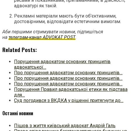
рисами й показниками, притаманними, в дійсності,
адвокатурі як такій.
Рекламні матеріали мають бути об’єктивними,
достовірними, відповідати естетичним вимогам.
Аби першими отримувати новини, підпишіться
на
телеграм-канал ADVOKAT POST
.
Related Posts:
Порушення адвокатом основних принципів
адвокатської…
Про порушення адвокатом основних принципів…
Про порушення адвокатом основних принципів…
Про порушення адвокатом основних принципів…
Порушення Правил адвокатської етики як підстава
для…
Суд погодився з ВКДКА у рішенні притягнути до…
Останні новини
Пішов з життя київський адвокат Андрій Галь