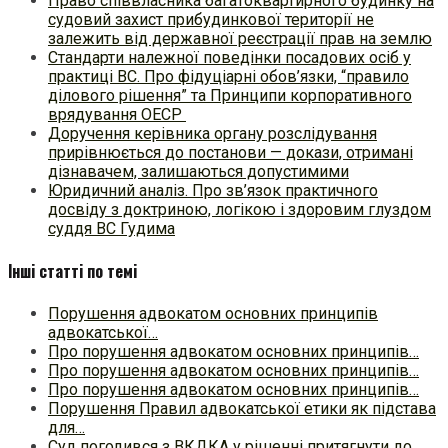
Право співвласника багатоквартирного будинку на
судовий захист прибудинкової території не
залежить від державної реєстрації прав на землю
Стандарти належної поведінки посадових осіб у
практиці ВC. Про фідуціарні обов’язки, “правило
ділового рішення” та Принципи корпоративного
врядування ОЕСР
Доручення керівника органу розслідування
прирівнюється до постанови — докази, отримані
дізнавачем, залишаються допустимими
Юридичний аналіз. Про зв’язок практичного
досвіду з доктриною, логікою і здоровим глуздом
суддя ВС Гудима
Інші статті по темі
Порушення адвокатом основних принципів
адвокатської…
Про порушення адвокатом основних принципів…
Про порушення адвокатом основних принципів…
Про порушення адвокатом основних принципів…
Порушення Правил адвокатської етики як підстава
для…
Суд погодився з ВКДКА у рішенні притягнути до…