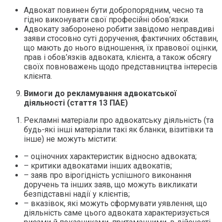
Адвокат повинен бути добропорядним, чесно та
гідно виконувати свої професійні обов’язки.
Адвокату заборонено робити завідомо неправдиві
заяви стосовно суті доручення, фактичних обставин,
що мають до нього відношення, їх правової оцінки,
прав і обов’язків адвоката, клієнта, а також обсягу
своїх повноважень щодо представництва інтересів
клієнта.
Вимоги до рекламування адвокатської
діяльності (стаття 13 ПАЕ)
Рекламні матеріали про адвокатську діяльність (та
будь-які інші матеріали такі як бланки, візитівки та
інше) не можуть містити:
– оціночних характеристик відносно адвоката;
– критики адвокатами інших адвокатів;
– заяв про вірогідність успішного виконання
доручень та інших заяв, що можуть викликати
безпідставні надії у клієнтів;
– вказівок, які можуть сформувати уявлення, що
діяльність саме цього адвоката характеризується