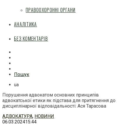
ПРАВООХОРОННІ ОРГАНИ
АНАЛІТИКА
БЕЗ КОМЕНТАРІВ
Facebook
Mail
Telegram
Feed
Пошук
ua
Порушення адвокатом основних принципів
адвокатської етики як підстава для притягнення до
дисциплінарної відповідальності: Ася Тарасова
Перейти
АДВОКАТУРА
,
НОВИНИ
до
06.03.2024
15:44
змісту