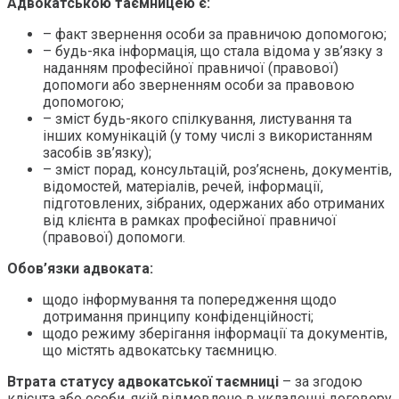
Адвокатською таємницею є:
– факт звернення особи за правничою допомогою;
– будь-яка інформація, що стала відома у зв’язку з
наданням професійної правничої (правової)
допомоги або зверненням особи за правовою
допомогою;
– зміст будь-якого спілкування, листування та
інших комунікацій (у тому числі з використанням
засобів зв’язку);
– зміст порад, консультацій, роз’яснень, документів,
відомостей, матеріалів, речей, інформації,
підготовлених, зібраних, одержаних або отриманих
від клієнта в рамках професійної правничої
(правової) допомоги.
Обов’язки адвоката:
щодо інформування та попередження щодо
дотримання принципу конфіденційності;
щодо режиму зберігання інформації та документів,
що містять адвокатську таємницю.
Втрата статусу адвокатської таємниці
– за згодою
клієнта або особи, якій відмовлено в укладенні договору