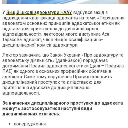
У
Вищій школі адвокатури НААУ
відбувся захід з
підвищення кваліфікації адвокатів на тему: «Порушення
адвокатом основних принципів адвокатської етики як
підстава для притягнення до дисциплінарної
відповідальності», лектором якого виступила Ася
Тарасова, адвокат, член Вищої кваліфікаційно-
дисциплінарної комісії адвокатури.
Лектор зазначила, що Закон України «Про адвокатуру та
адвокатську діяльність» (далі-Закон) передбачає
дотримання Правил адвокатської етики (далі – Правила,
ПАЕ) як одного з основних професійних обов’язків
адвоката. Саме тому порушення Правил становить
дисциплінарний проступок та є підставою для
притягнення адвоката до дисциплінарної
відповідальності.
За вчинення дисциплінарного проступку до адвоката
можуть застосовуватися наступні види
дисциплінарних стягнень:
попередження;