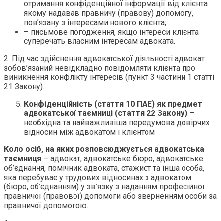
отримання конфіденційної інформації від клієнта
якому надавав правничу (правову) допомогу,
пов’язану з інтересами нового клієнта;
– письмове погодження, якщо інтереси клієнта
суперечать власним інтересам адвоката.
2. Під час здійснення адвокатської діяльності адвокат
зобов’язаний невідкладно повідомляти клієнта про
виникнення конфлікту інтересів (пункт 3 частини 1 статті
21 Закону).
Конфіденційність (стаття 10 ПАЕ) як предмет
адвокатської таємниці (стаття 22 Закону)
–
необхідна та найважливіша передумова довірчих
відносин між адвокатом і клієнтом
Коло осіб, на яких розповсюджується адвокатська
таємниця
– адвокат, адвокатське бюро, адвокатське
об’єднання, помічник адвоката, стажист та інша особа,
яка перебуває у трудових відносинах з адвокатом
(бюро, об’єднанням) у зв’язку з наданням професійної
правничої (правової) допомоги або зверненням особи за
правничої допомогою.