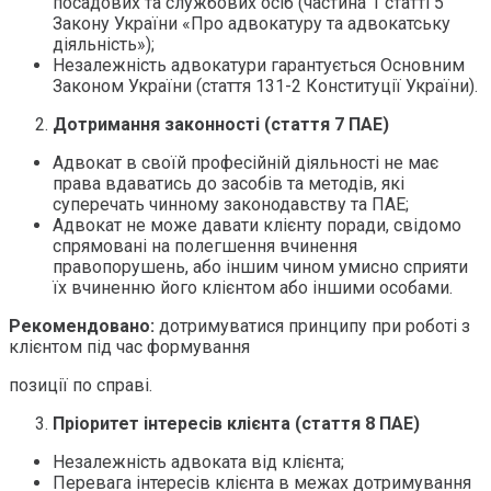
посадових та службових осіб (частина 1 статті 5
Закону України «Про адвокатуру та адвокатську
діяльність»);
Незалежність адвокатури гарантується Основним
Законом України (стаття 131-2 Конституції України).
Дотримання законності (стаття 7 ПАЕ)
Адвокат в своїй професійній діяльності не має
права вдаватись до засобів та методів, які
суперечать чинному законодавству та ПАЕ;
Адвокат не може давати клієнту поради, свідомо
спрямовані на полегшення вчинення
правопорушень, або іншим чином умисно сприяти
їх вчиненню його клієнтом або іншими особами.
Рекомендовано:
дотримуватися принципу при роботі з
клієнтом під час формування
позиції по справі.
Пріоритет інтересів клієнта (стаття 8 ПАЕ)
Незалежність адвоката від клієнта;
Перевага інтересів клієнта в межах дотримування