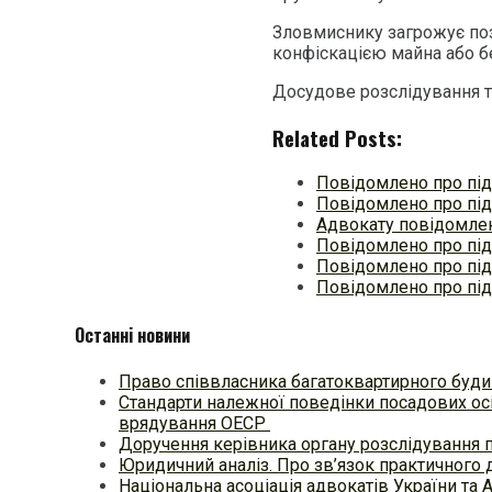
Зловмиснику загрожує поз
конфіскацією майна або бе
Досудове розслідування т
Related Posts:
Повідомлено про під
Повідомлено про під
Адвокату повідомлен
Повідомлено про під
Повідомлено про під
Повідомлено про підо
Останні новини
Право співвласника багатоквартирного будин
Стандарти належної поведінки посадових осі
врядування ОЕСР
Доручення керівника органу розслідування 
Юридичний аналіз. Про зв’язок практичного 
Національна асоціація адвокатів України та 