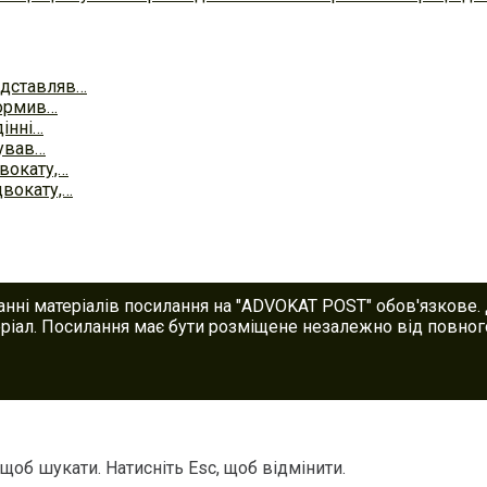
едставляв…
формив…
інні…
тував…
вокату,…
двокату,…
анні матеріалів посилання на "ADVOKAT POST" обов'язкове.
іал. Посилання має бути розміщене незалежно від повного
 щоб шукати. Натисніть Esc, щоб відмінити.