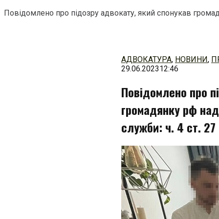
Повідомлено про підозру адвокату, який спонукав громадянк
Перейти
до
змісту
АДВОКАТУРА
,
НОВИНИ
,
П
29.06.2023
12:46
Повідомлено про п
громадянку рф нада
служби: ч. 4 ст. 27 