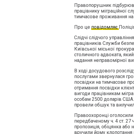
Правопорушник підбурюва
працівнику міграційної с
тимчасове проживання на т
Про це
повідомляє
Поліці
Слідчі слідчого управлінн
працівників Служби безпе
Київської міської прокур
столичного адвоката, яки
надання неправомірної ви
В ході досудового розслід
послугами звернулася гро
посвідки на тимчасове пр
отримання посвідки кліє
вигоди працівникам мігра
особам 2500 доларів США
провели обшук та вилучил
Правоохоронці оголосили ч
передбаченому ч. 4 ст. 27 
пропозиція, обіцянка або 
вручили йому клопотання 