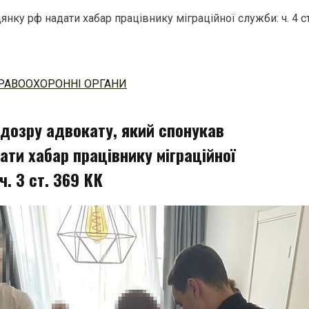
у рф надати хабар працівнику міграційної служби: ч. 4 ст. 
РАВООХОРОННІ ОРГАНИ
ідозру адвокату, який спонукав
ти хабар працівнику міграційної
ч. 3 ст. 369 КК