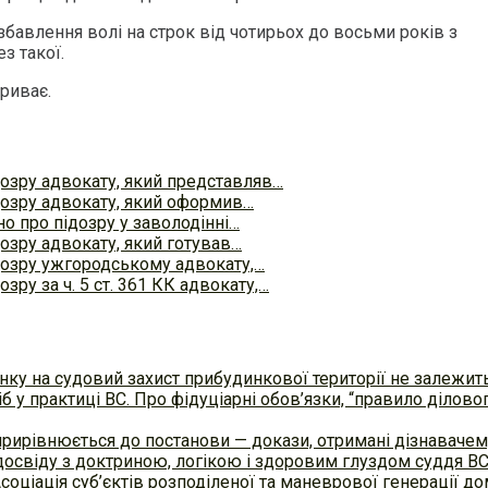
бавлення волі на строк від чотирьох до восьми років з
з такої.
риває.
озру адвокату, який представляв…
озру адвокату, який оформив…
о про підозру у заволодінні…
озру адвокату, який готував…
озру ужгородському адвокату,…
зру за ч. 5 ст. 361 КК адвокату,…
ку на судовий захист прибудинкової території не залежит
б у практиці ВC. Про фідуціарні обов’язки, “правило ділов
прирівнюється до постанови — докази, отримані дізнавач
досвіду з доктриною, логікою і здоровим глуздом суддя В
Асоціація суб’єктів розподіленої та маневрової генерації 