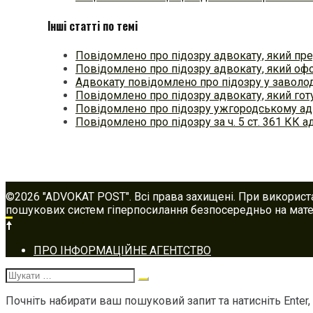
Інші статті по темі
Повідомлено про підозру адвокату, який пр
Повідомлено про підозру адвокату, який о
Адвокату повідомлено про підозру у заволод
Повідомлено про підозру адвокату, який го
Повідомлено про підозру ужгородському ад
Повідомлено про підозру за ч. 5 ст. 361 КК а
©2026 "ADVOKAT POST". Всі права захищені. При використ
пошукових систем гіперпосилання безпосередньо на матер
Footer
ПРО ІНФОРМАЦІЙНЕ АГЕНТСТВО
navigation
Шукати:
Почніть набирати ваш пошуковий запит та натисніть Enter,