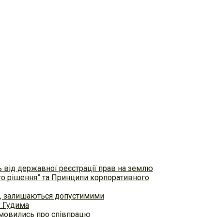
ь від державної реєстрації прав на землю
ого рішення” та Принципи корпоративного
ем, залишаються допустимими
С Гудима
домовились про співпрацю