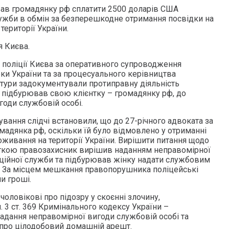
в громадянку рф сплатити 2500 доларів США
лужби в обмін за безперешкодне отримання посвідки на
ериторії України.
я Києва.
я поліції Києва за оперативного супроводження
ки України та за процесуального керівництва
атури задокументували протиправну діяльність
й підбурював свою клієнтку – громадянку рф, до
годи службовій особі.
ування слідчі встановили, що до 27-річного адвоката за
мадянка рф, оскільки їй було відмовлено у отриманні
оживання на території України. Вирішити питання щодо
нткою правозахисник вирішив наданням неправомірної
ційної служби та підбурював жінку надати службовим
. За місцем мешкання правопорушника поліцейські
и гроші.
оловікові про підозру у скоєнні злочину,
ч. 3 ст. 369 Кримінального кодексу України –
надання неправомірної вигоди службовій особі та
про цілодобовий домашній арешт.