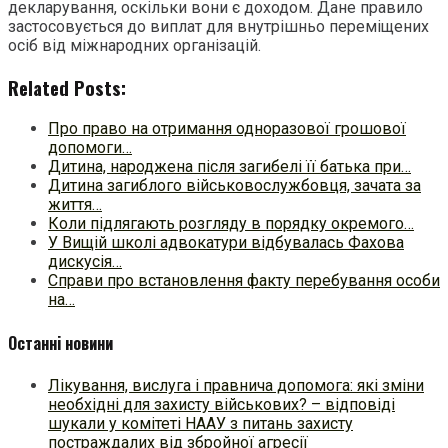
декларування, оскільки вони є доходом. Дане правило
застосовується до виплат для внутрішньо переміщених
осіб від міжнародних організацій.
Related Posts:
Про право на отримання одноразової грошової
допомоги…
Дитина, народжена після загибелі її батька при…
Дитина загиблого військовослужбовця, зачата за
життя…
Коли підлягають розгляду в порядку окремого…
У Вищій школі адвокатури відбувалась Фахова
дискусія…
Справи про встановлення факту перебування особи
на…
Останні новини
Лікування, вислуга і правнича допомога: які зміни
необхідні для захисту військових? – відповіді
шукали у комітеті НААУ з питань захисту
постраждалих від збройної агресії