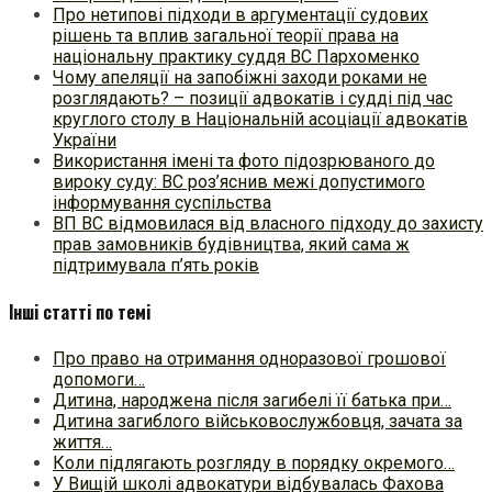
Про нетипові підходи в аргументації судових
рішень та вплив загальної теорії права на
національну практику суддя ВС Пархоменко
Чому апеляції на запобіжні заходи роками не
розглядають? – позиції адвокатів і судді під час
круглого столу в Національній асоціації адвокатів
України
Використання імені та фото підозрюваного до
вироку суду: ВС роз’яснив межі допустимого
інформування суспільства
ВП ВС відмовилася від власного підходу до захисту
прав замовників будівництва, який сама ж
підтримувала п’ять років
Інші статті по темі
Про право на отримання одноразової грошової
допомоги…
Дитина, народжена після загибелі її батька при…
Дитина загиблого військовослужбовця, зачата за
життя…
Коли підлягають розгляду в порядку окремого…
У Вищій школі адвокатури відбувалась Фахова