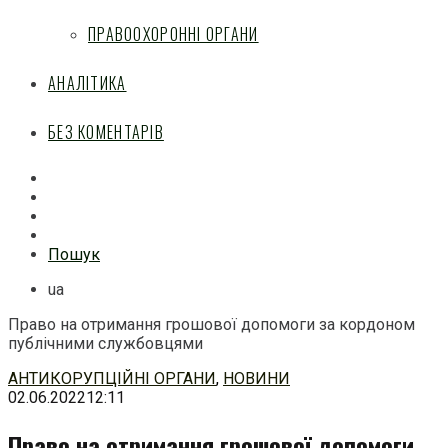
ПРАВООХОРОННІ ОРГАНИ
АНАЛІТИКА
БЕЗ КОМЕНТАРІВ
Facebook
Mail
Telegram
Feed
Пошук
ua
Право на отримання грошової допомоги за кордоном
публічними службовцями
Перейти
АНТИКОРУПЦІЙНІ ОРГАНИ
,
НОВИНИ
до
02.06.2022
12:11
змісту
Право на отримання грошової допомоги