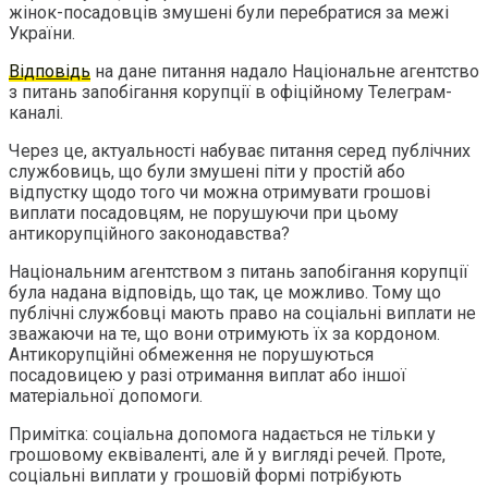
жінок-посадовців змушені були перебратися за межі
України.
Відповідь
на дане питання надало Національне агентство
з питань запобігання корупції в офіційному Телеграм-
каналі.
Через це, актуальності набуває питання серед публічних
службовиць, що були змушені піти у простій або
відпустку щодо того чи можна отримувати грошові
виплати посадовцям, не порушуючи при цьому
антикорупційного законодавства?
Національним агентством з питань запобігання корупції
була надана відповідь, що так, це можливо. Тому що
публічні службовці мають право на соціальні виплати не
зважаючи на те, що вони отримують їх за кордоном.
Антикорупційні обмеження не порушуються
посадовицею у разі отримання виплат або іншої
матеріальної допомоги.
Примітка: соціальна допомога надається не тільки у
грошовому еквіваленті, але й у вигляді речей. Проте,
соціальні виплати у грошовій формі потрібують