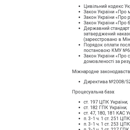
Цивільний кодекс Ук
Закон України «Про 
Закон України «Про 
Закон України «Про 
Державний стандарт с
затверджений наказо
(зареєстровано в Мін
Порядок оплати посл
постановою КМУ №63 
Закон України «Про с
домовленості за резу
Міжнародне законодавств
Директива №2008/52
Процесуальна база:
ст. 197 ЦПК України;
ст. 182 ГПК України;
ст. 47, 180, 181 КАС У
п. 3-1 ч. 1 ст. 251 ЦП
п. 3-1 ч. 1 ст. 253 ЦП
п. 3-1 ч. 1 ст. 227 ГПК