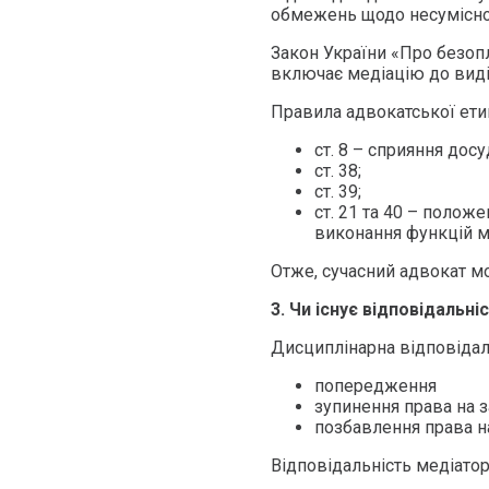
обмежень щодо несумісност
Закон України «Про безоплат
включає медіацію до виді
Правила адвокатської ети
ст. 8 – сприяння до
ст. 38;
ст. 39;
ст. 21 та 40 – полож
виконання функцій м
Отже, сучасний адвокат м
3. Чи існує відповідальні
Дисциплінарна відповідал
попередження
зупинення права на 
позбавлення права н
Відповідальність медіатор