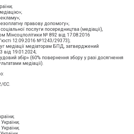
раїни;
медіацію»;
рекламу»;
безоплатну правову допомогу»;
оціальної послуги посередництва (медіації),
м Мінсоцполітики № 892 від 17.08.2016
’юсті 12.09.2016 №1243/29373);
уг медіації медіаторам БПД, затверджений
від 19.01.2024;
удовий збір» (60% повернення збору у разі досягнення
льтатами медіації).
о:
/ЄС.
країни;
К України;
К України;
 України.