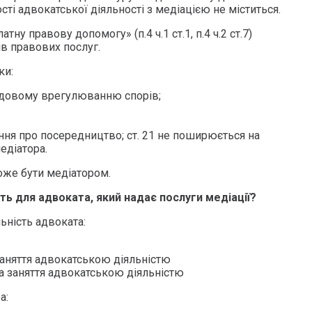
і адвокатської діяльності з медіацією не міститься.
ну правову допомогу» (п.4 ч.1 ст.1, п.4 ч.2 ст.7)
в правових послуг.
ки:
судовому врегулюванню спорів;
ення про посередництво; ст. 21 не поширюється на
едіатора.
оже бути медіатором.
сть для адвоката, який надає послуги медіації?
ьність адвоката:
заняття адвокатською діяльністю
а заняття адвокатською діяльністю
а: