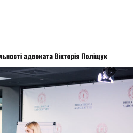
льності адвоката Вікторія Поліщук