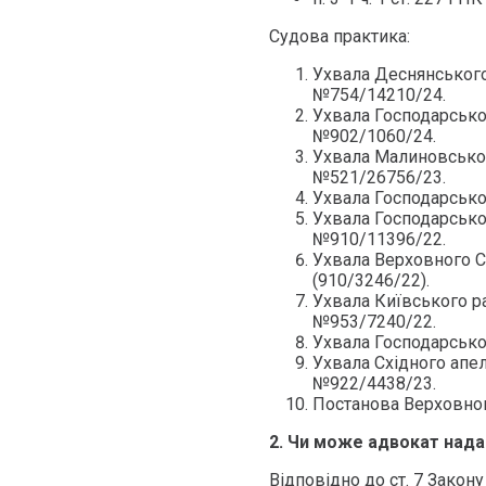
Судова практика:
Ухвала Деснянського 
№754/14210/24.
Ухвала Господарськог
№902/1060/24.
Ухвала Малиновського
№521/26756/23.
Ухвала Господарськог
Ухвала Господарськог
№910/11396/22.
Ухвала Верховного С
(910/3246/22).
Ухвала Київського ра
№953/7240/22.
Ухвала Господарськог
Ухвала Східного апел
№922/4438/23.
Постанова Верховног
2. Чи може адвокат нада
Відповідно до ст. 7 Закон