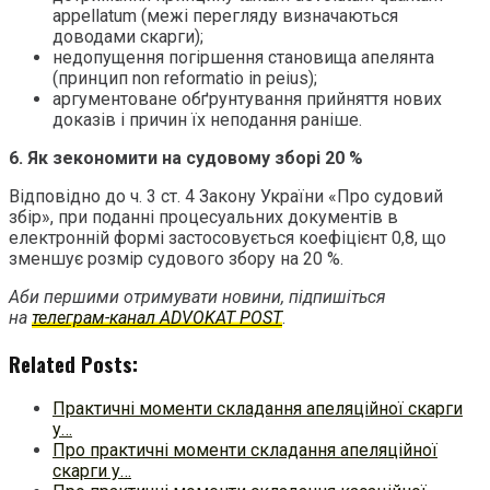
appellatum (межі перегляду визначаються
доводами скарги);
недопущення погіршення становища апелянта
(принцип non reformatio in peius);
аргументоване обґрунтування прийняття нових
доказів і причин їх неподання раніше.
6. Як зекономити на судовому зборі 20 %
Відповідно до ч. 3 ст. 4 Закону України «Про судовий
збір», при поданні процесуальних документів в
електронній формі застосовується коефіцієнт 0,8, що
зменшує розмір судового збору на 20 %.
Аби першими отримувати новини, підпишіться
на
телеграм-канал ADVOKAT POST
.
Related Posts:
Практичні моменти складання апеляційної скарги
у…
Про практичні моменти складання апеляційної
скарги у…