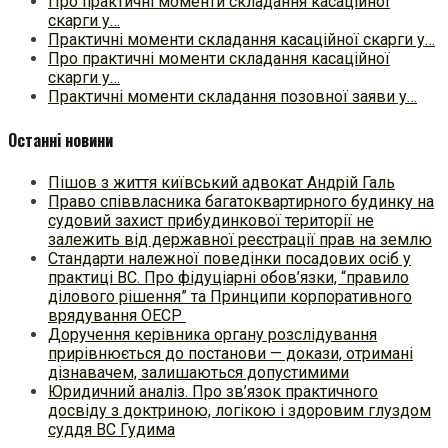
Про практичні моменти складання касаційної
скарги у…
Практичні моменти складання касаційної скарги у…
Про практичні моменти складання касаційної
скарги у…
Практичні моменти складання позовної заяви у…
Останні новини
Пішов з життя київський адвокат Андрій Галь
Право співвласника багатоквартирного будинку на
судовий захист прибудинкової території не
залежить від державної реєстрації прав на землю
Стандарти належної поведінки посадових осіб у
практиці ВC. Про фідуціарні обов’язки, “правило
ділового рішення” та Принципи корпоративного
врядування ОЕСР
Доручення керівника органу розслідування
прирівнюється до постанови — докази, отримані
дізнавачем, залишаються допустимими
Юридичний аналіз. Про зв’язок практичного
досвіду з доктриною, логікою і здоровим глуздом
суддя ВС Гудима