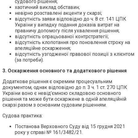
судового рішення;
хаотичний виклад обставин;
невірно розставлені акценти у скарзі;
відсутність заяви відповідно до ч. 8 ст. 141 ЦПК
України у випадку подання доказів витрат на
правничу допомогу після ухвалення рішення;
відсутність опрацьованої контрстратегії;
відсутність клопотання про поновлення строку на
апеляційне оскарження;
відсутність узгодженої правової позиції з клієнтом
(за потреби).
3. Оскарження основного та додаткового рішення
Додаткове рішення є окремим процесуальним
документом, однак відповідно до п. 3 ч. 1 ст. 270 ЦПК
України воно є невід’ємною складовою основного
рішення та може бути оскаржене в одній апеляційній
скарзі разом з основним судовим рішенням.
Судова практика:
Постанова Верховного Суду від 15 грудня 2021
року у справі № 161/3482/21.