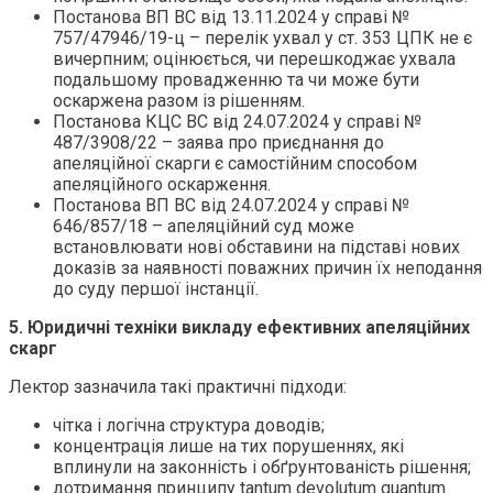
Постанова ВП ВС від 13.11.2024 у справі №
757/47946/19-ц – перелік ухвал у ст. 353 ЦПК не є
вичерпним; оцінюється, чи перешкоджає ухвала
подальшому провадженню та чи може бути
оскаржена разом із рішенням.
Постанова КЦС ВС від 24.07.2024 у справі №
487/3908/22 – заява про приєднання до
апеляційної скарги є самостійним способом
апеляційного оскарження.
Постанова ВП ВС від 24.07.2024 у справі №
646/857/18 – апеляційний суд може
встановлювати нові обставини на підставі нових
доказів за наявності поважних причин їх неподання
до суду першої інстанції.
5. Юридичні техніки викладу ефективних апеляційних
скарг
Лектор зазначила такі практичні підходи:
чітка і логічна структура доводів;
концентрація лише на тих порушеннях, які
вплинули на законність і обґрунтованість рішення;
дотримання принципу tantum devolutum quantum