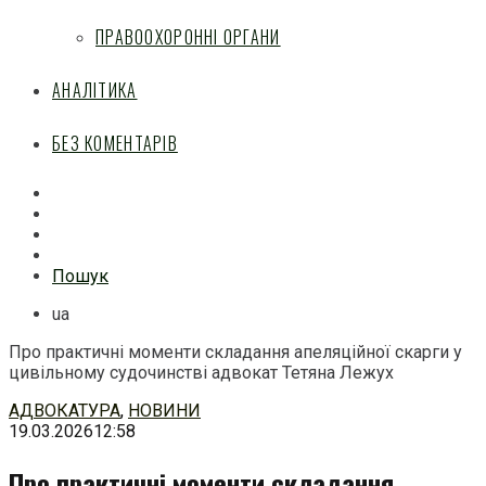
ПРАВООХОРОННІ ОРГАНИ
АНАЛІТИКА
БЕЗ КОМЕНТАРІВ
Facebook
Mail
Telegram
Feed
Пошук
ua
Про практичні моменти складання апеляційної скарги у
цивільному судочинстві адвокат Тетяна Лежух
Перейти
АДВОКАТУРА
,
НОВИНИ
до
19.03.2026
12:58
змісту
Про практичні моменти складання