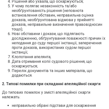
Рішення або ухвала, що оскаржуються;
У чому полягає незаконність та/або
необґрунтованість рішення (неповнота
встановлення обставин, неправильна оцінка
доказів, необґрунтована відмова у прийнятті
доказів, неправильне визначення правовідносин
тощо);
Нові обставини і докази, що підлягають
дослідженню, обґрунтування поважності причин їх
неподання до суду першої інстанції, заперечення
проти доказів, використаних судом першої
інстанції;
Клопотання апелянта;
Дата отримання копії судового рішення, що
оскаржується;
Перелік документів та інших матеріалів, що
додаються.
2. Типові помилки при складанні апеляційної скарги
До типових помилок у змісті апеляційної скарги
належать:
неправильно обрані підстави для оскарження