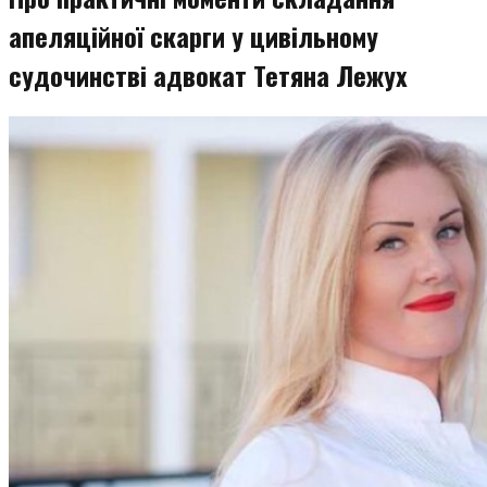
апеляційної скарги у цивільному
судочинстві адвокат Тетяна Лежух