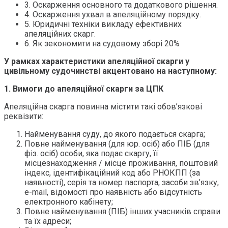
3. Оскарження основного та додаткового рішення.
4. Оскарження ухвал в апеляційному порядку.
5. Юридичні техніки викладу ефективних
апеляційних скарг.
6. Як зекономити на судовому зборі 20%
У рамках характеристики апеляційної скарги у
цивільному судочинстві акцентовано на наступному:
1. Вимоги до апеляційної скарги за ЦПК
Апеляційна скарга повинна містити такі обов’язкові
реквізити:
Найменування суду, до якого подається скарга;
Повне найменування (для юр. осіб) або ПІБ (для
фіз. осіб) особи, яка подає скаргу, її
місцезнаходження / місце проживання, поштовий
індекс, ідентифікаційний код або РНОКПП (за
наявності), серія та номер паспорта, засоби зв’язку,
e-mail, відомості про наявність або відсутність
електронного кабінету;
Повне найменування (ПІБ) інших учасників справи
та їх адреси;