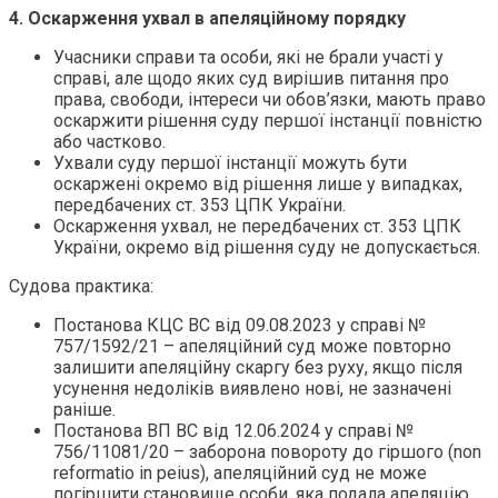
4. Оскарження ухвал в апеляційному порядку
Учасники справи та особи, які не брали участі у
справі, але щодо яких суд вирішив питання про
права, свободи, інтереси чи обов’язки, мають право
оскаржити рішення суду першої інстанції повністю
або частково.
Ухвали суду першої інстанції можуть бути
оскаржені окремо від рішення лише у випадках,
передбачених ст. 353 ЦПК України.
Оскарження ухвал, не передбачених ст. 353 ЦПК
України, окремо від рішення суду не допускається.
Судова практика:
Постанова КЦС ВС від 09.08.2023 у справі №
757/1592/21 – апеляційний суд може повторно
залишити апеляційну скаргу без руху, якщо після
усунення недоліків виявлено нові, не зазначені
раніше.
Постанова ВП ВС від 12.06.2024 у справі №
756/11081/20 – заборона повороту до гіршого (non
reformatio in peius), апеляційний суд не може
погіршити становище особи, яка подала апеляцію.