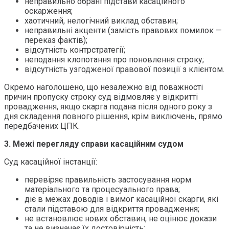
неправильно обрані підстави касаційного
оскарження;
хаотичний, нелогічний виклад обставин;
неправильні акценти (замість правових помилок —
переказ фактів);
відсутність контрстратегії;
неподання клопотання про поновлення строку;
відсутність узгодженої правової позиції з клієнтом.
Окремо наголошено, що незалежно від поважності
причин пропуску строку суд відмовляє у відкритті
провадження, якщо скарга подана після одного року з
дня складення повного рішення, крім виключень, прямо
передбачених ЦПК.
3. Межі перегляду справи касаційним судом
Суд касаційної інстанції:
перевіряє правильність застосування норм
матеріального та процесуального права;
діє в межах доводів і вимог касаційної скарги, які
стали підставою для відкриття провадження;
не встановлює нових обставин, не оцінює докази
та не визначає їх достовірність;