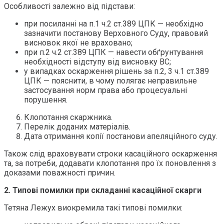
Особливості залежно від підстави:
при посиланні на п.1 ч.2 ст.389 ЦПК — необхідно
зазначити постанову Верховного Суду, правовий
висновок якої не враховано;
при п.2 ч.2 ст.389 ЦПК — навести обґрунтування
необхідності відступу від висновку ВС;
у випадках оскарження рішень за п.2, 3 ч.1 ст.389
ЦПК — пояснити, в чому полягає неправильне
застосування норм права або процесуальні
порушення.
Клопотання скаржника.
Перелік доданих матеріалів.
Дата отримання копії постанови апеляційного суду.
Також слід враховувати строки касаційного оскарження
та, за потреби, додавати клопотання про їх поновлення з
доказами поважності причин.
2. Типові помилки при складанні касаційної скарги
Тетяна Лежух виокремила такі типові помилки: