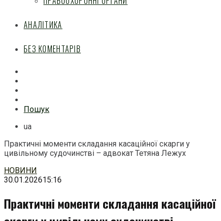
ПРАВООХОРОННІ ОРГАНИ
АНАЛІТИКА
БЕЗ КОМЕНТАРІВ
Facebook
Mail
Telegram
Feed
Пошук
ua
Практичні моменти складання касаційної скарги у
цивільному судочинстві – адвокат Тетяна Лежух
Перейти
НОВИНИ
до
30.01.2026
15:16
змісту
Практичні моменти складання касаційної
скарги у цивільному судочинстві –