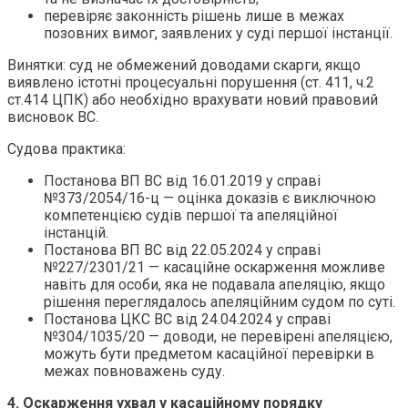
перевіряє законність рішень лише в межах
позовних вимог, заявлених у суді першої інстанції.
Винятки: суд не обмежений доводами скарги, якщо
виявлено істотні процесуальні порушення (ст. 411, ч.2
ст.414 ЦПК) або необхідно врахувати новий правовий
висновок ВС.
Судова практика:
Постанова ВП ВС від 16.01.2019 у справі
№373/2054/16-ц — оцінка доказів є виключною
компетенцією судів першої та апеляційної
інстанцій.
Постанова ВП ВС від 22.05.2024 у справі
№227/2301/21 — касаційне оскарження можливе
навіть для особи, яка не подавала апеляцію, якщо
рішення переглядалось апеляційним судом по суті.
Постанова ЦКС ВС від 24.04.2024 у справі
№304/1035/20 — доводи, не перевірені апеляцією,
можуть бути предметом касаційної перевірки в
межах повноважень суду.
4. Оскарження ухвал у касаційному порядку