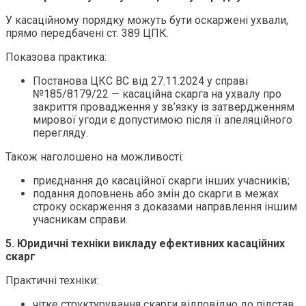
У касаційному порядку можуть бути оскаржені ухвали,
прямо передбачені ст. 389 ЦПК.
Показова практика:
Постанова ЦКС ВС від 27.11.2024 у справі
№185/8179/22 — касаційна скарга на ухвалу про
закриття провадження у зв’язку із затвердженням
мирової угоди є допустимою після її апеляційного
перегляду.
Також наголошено на можливості:
приєднання до касаційної скарги інших учасників;
подання доповнень або змін до скарги в межах
строку оскарження з доказами направлення іншим
учасникам справи.
5. Юридичні техніки викладу ефективних касаційних
скарг
Практичні техніки:
чітке структурування скарги відповідно до підстав