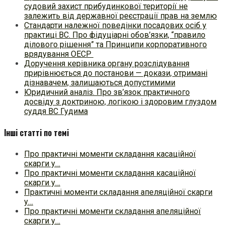
судовий захист прибудинкової території не
залежить від державної реєстрації прав на землю
Стандарти належної поведінки посадових осіб у
практиці ВC. Про фідуціарні обов’язки, “правило
ділового рішення” та Принципи корпоративного
врядування ОЕСР
Доручення керівника органу розслідування
прирівнюється до постанови — докази, отримані
дізнавачем, залишаються допустимими
Юридичний аналіз. Про зв’язок практичного
досвіду з доктриною, логікою і здоровим глуздом
суддя ВС Гудима
Інші статті по темі
Про практичні моменти складання касаційної
скарги у…
Про практичні моменти складання касаційної
скарги у…
Практичні моменти складання апеляційної скарги
у…
Про практичні моменти складання апеляційної
скарги у…