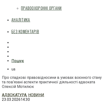
ПРАВООХОРОННІ ОРГАНИ
АНАЛІТИКА
БЕЗ КОМЕНТАРІВ
Facebook
Mail
Telegram
Feed
Пошук
ua
Про спадкові правовідносини в умовах воєнного стану
та пов’язані аспекти практичної діяльності адвоката
Олексій Мотилюк
Перейти
АДВОКАТУРА
,
НОВИНИ
до
23.03.2026
14:30
змісту