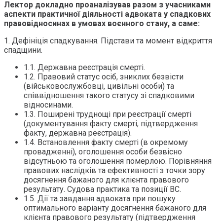
Лектор докладно проаналізував разом з учасниками
аспекти практичної діяльності адвоката у спадкових
правовідносинах в умовах воєнного стану, а саме:
1. Дефініція спадкування. Підстави та момент відкриття
спадщини.
1.1. Державна реєстрація смерті.
1.2. Правовий статус осіб, зниклих безвісти
(військовослужбовці, цивільні особи) та
співвідношення такого статусу зі спадковими
відносинами.
1.3. Поширені труднощі при реєстрації смерті
(документування факту смерті, підтвердження
факту, державна реєстрація).
1.4. Встановлення факту смерті (в окремому
провадженні), оголошення особи безвісно
відсутньою та оголошення померлою. Порівняння
правових наслідків та ефективності з точки зору
досягнення бажаного для клієнта правового
результату. Судова практика та позиції ВС.
1.5. Дії та завдання адвоката при пошуку
оптимального варіанту досягнення бажаного для
клієнта правового результату (підтвердження