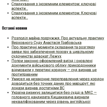
Спадкування з іноземним елементом: ключові
аспекти…
Спадкування з іноземним елементом. Ключові
аспекти…
Останні новини
Розподіл майна подружжя. Про актуальну практику
Верховного Суду Анастасія Грабовська
Про практичні моменти складання та розгляду
заяви про забезпечення позову в цивільному
судочинстві адвокат Лежух
Попри законно оформлений виїзд і оновлені
документи військового обліку прикордонники
відмовили у перетині кордону — суд визнав це
протиправним
Умисел на незаконне переправлення через кордон
доводиться без точних даних про маршрут: які
докази визнав достатніми ВС
Україна ризикує залишитися без судді в МКС —
головного кандидата Кишакевича визнали
некваліфікованим через рівень англійської