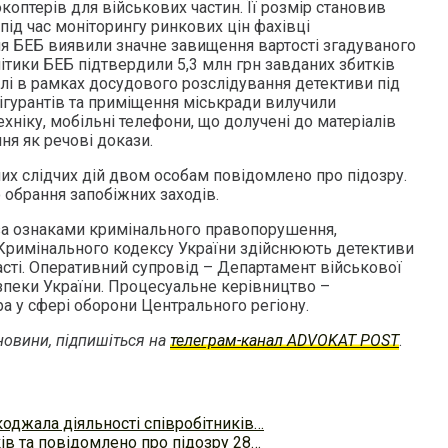
окоптерів для військових частин. Її розмір становив
під час моніторингу ринкових цін фахівці
ня БЕБ виявили значне завищення вартості згадуваного
ітики БЕБ підтвердили 5,3 млн грн завданих збитків
і в рамках досудового розслідування детективи під
гурантів та приміщення міськради вилучили
хніку, мобільні телефони, що долучені до матеріалів
я як речові докази.
их слідчих дій двом особам повідомлено про підозру.
 обрання запобіжних заходів.
за ознаками кримінального правопорушення,
1 Кримінального кодексу України здійснюють детективи
асті. Оперативний супровід – Департамент військової
пеки України. Процесуальне керівництво –
а у сфері оборони Центрального регіону.
овини, підпишіться на
телеграм-канал ADVOKAT POST
.
оджала діяльності співробітників…
в та повідомлено про підозру 28…