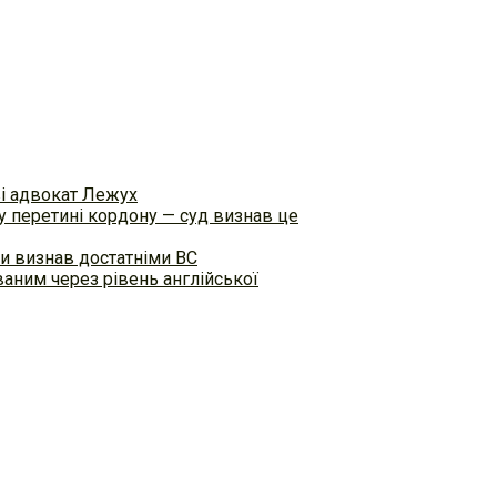
ві адвокат Лежух
 перетині кордону — суд визнав це
и визнав достатніми ВС
аним через рівень англійської