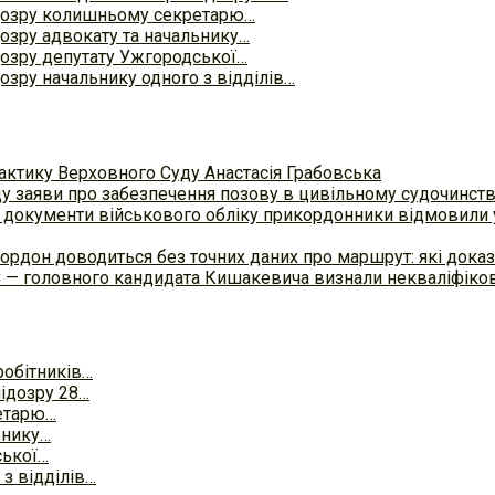
дозру колишньому секретарю…
озру адвокату та начальнику…
озру депутату Ужгородської…
озру начальнику одного з відділів…
актику Верховного Суду Анастасія Грабовська
ду заяви про забезпечення позову в цивільному судочинст
 документи військового обліку прикордонники відмовили у
ордон доводиться без точних даних про маршрут: які доказ
С — головного кандидата Кишакевича визнали некваліфіков
робітників…
ідозру 28…
етарю…
ьнику…
ської…
з відділів…