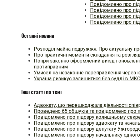
Повідомлено про пі
Повідомлено про під
Повідомлено про під
Повідомлено про під
Останні новини
Розподіл майна подружжя. Про актуальну пр
Про практичні моменти складання та розгля
Попри законно оформлений виїзд і оновлені
протиправним
Умисел на незаконне переправлення через к
Україна ризикує залишитися без судді в МК
Інші статті по темі
Адвокату, що перешкоджала діяльності спів
Проведено 65 обшуків та повідомлено про п
Повідомлено про підозру колишньому секр
Повідомлено про підозру адвокату та начал
Повідомлено про підозру депутату Ужгород
Повідомлено про підозру начальнику одного 