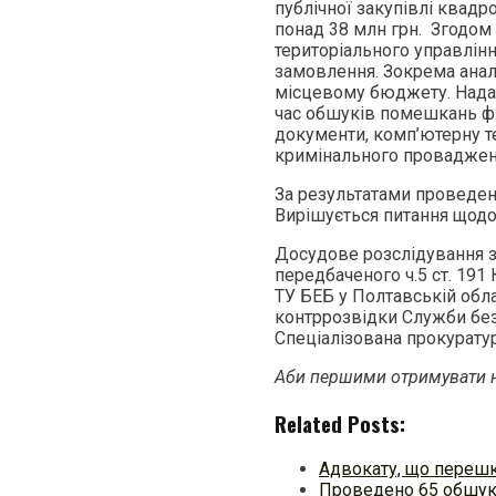
публічної закупівлі квадр
понад 38 млн грн. Згодом 
територіального управлін
замовлення. Зокрема анал
місцевому бюджету. Надал
час обшуків помешкань фі
документи, комп’ютерну те
кримінального провадженн
За результатами проведен
Вирішується питання щодо
Досудове розслідування 
передбаченого ч.5 ст. 19
ТУ БЕБ у Полтавській обл
контррозвідки Служби без
Спеціалізована прокуратур
Аби першими отримувати н
Related Posts:
Адвокату, що перешк
Проведено 65 обшукі