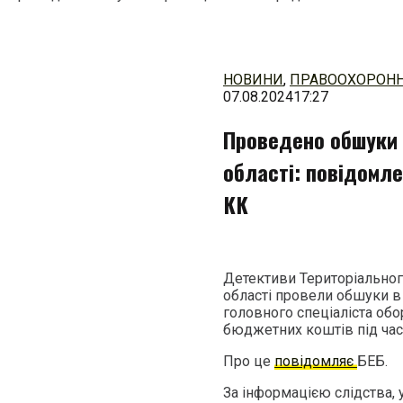
Перейти
до
змісту
НОВИНИ
,
ПРАВООХОРОНН
07.08.2024
17:27
Проведено обшуки 
області: повідомле
КК
Детективи Територіальног
області провели обшуки в
головного спеціаліста об
бюджетних коштів під час 
Про це
повідомляє
БЕБ.
За інформацією слідства, 