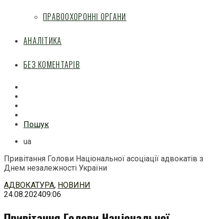
ПРАВООХОРОННІ ОРГАНИ
АНАЛІТИКА
БЕЗ КОМЕНТАРІВ
Facebook
Mail
Telegram
Feed
Пошук
ua
Привітання Голови Національної асоціації адвокатів з
Днем незалежності України
Перейти
АДВОКАТУРА
,
НОВИНИ
до
24.08.2024
09:06
змісту
Привітання Голови Національної