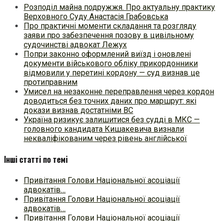
Розподіл майна подружжя. Про актуальну практику
Верховного Суду Анастасія Грабовська
Про практичні моменти складання та розгляду
заяви про забезпечення позову в цивільному
судочинстві адвокат Лежух
Попри законно оформлений виїзд і оновлені
документи військового обліку прикордонники
відмовили у перетині кордону — суд визнав це
протиправним
Умисел на незаконне переправлення через кордон
доводиться без точних даних про маршрут: які
докази визнав достатніми ВС
Україна ризикує залишитися без судді в МКС —
головного кандидата Кишакевича визнали
некваліфікованим через рівень англійської
Інші статті по темі
Привітання Голови Національної асоціації
адвокатів…
Привітання Голови Національної асоціації
адвокатів…
Привітання Голови Національної асоціації