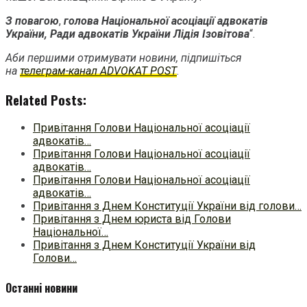
З повагою
,
голова Національної асоціації адвокатів
України, Ради адвокатів України
Лідія Ізовітова
“.
Аби першими отримувати новини, підпишіться
на
телеграм-канал ADVOKAT POST
.
Related Posts:
Привітання Голови Національної асоціації
адвокатів…
Привітання Голови Національної асоціації
адвокатів…
Привітання Голови Національної асоціації
адвокатів…
Привітання з Днем Конституції України від голови…
Привітання з Днем юриста від Голови
Національної…
Привітання з Днем Конституції України від
Голови…
Останні новини