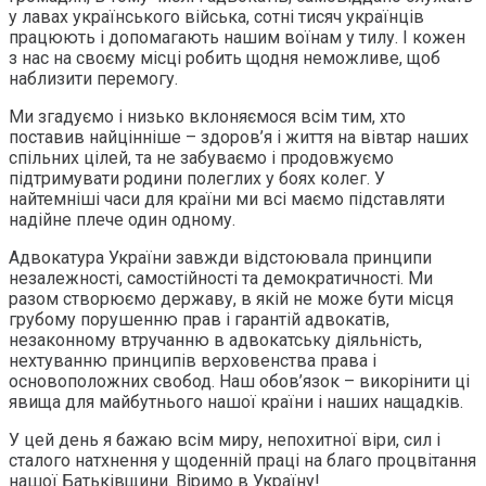
у лавах українського війська, сотні тисяч українців
працюють і допомагають нашим воїнам у тилу. І кожен
з нас на своєму місці робить щодня неможливе, щоб
наблизити перемогу.
Ми згадуємо і низько вклоняємося всім тим, хто
поставив найцінніше – здоров’я і життя на вівтар наших
спільних цілей, та не забуваємо і продовжуємо
підтримувати родини полеглих у боях колег. У
найтемніші часи для країни ми всі маємо підставляти
надійне плече один одному.
Адвокатура України завжди відстоювала принципи
незалежності, самостійності та демократичності. Ми
разом створюємо державу, в якій не може бути місця
грубому порушенню прав і гарантій адвокатів,
незаконному втручанню в адвокатську діяльність,
нехтуванню принципів верховенства права і
основоположних свобод. Наш обов’язок – викорінити ці
явища для майбутнього нашої країни і наших нащадків.
У цей день я бажаю всім миру, непохитної віри, сил і
сталого натхнення у щоденній праці на благо процвітання
нашої Батьківщини. Віримо в Україну!