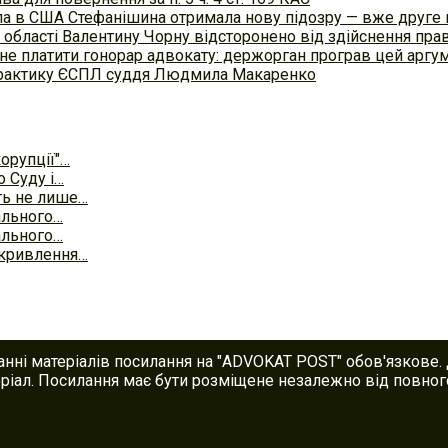
осла в США Стефанішина отримала нову підозру — вже друге
 області Валентину Чорну відсторонено від здійснення пра
не платити гонорар адвокату: держорган програв цей аргум
 практику ЄСПЛ суддя Людмила Макаренко
орупції"…
 Суду і…
ть не лише…
ального…
ального…
икривлення…
анні матеріалів посилання на "ADVOKAT POST" обов'язкове.
іал. Посилання має бути розміщене незалежно від повного