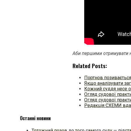
Аби першими отримувати н
Related Posts:
Портнов позивається 
Якщо аналізувати за
Кожний суддя несе о
Огляд судової практ
Огляд судової практ
Редакція СХЕМИ вдал
Останні новини
Тотожний позов до того самого суду — підстав