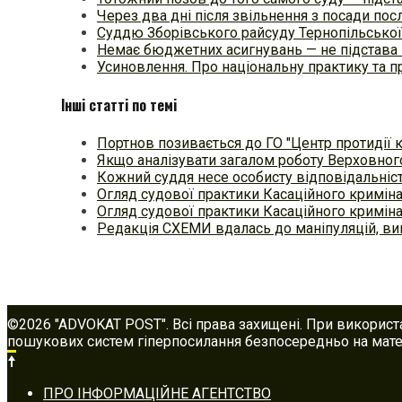
Через два дні після звільнення з посади п
Суддю Зборівського райсуду Тернопільської
Немає бюджетних асигнувань — не підстава 
Усиновлення. Про національну практику та
Інші статті по темі
Портнов позивається до ГО "Центр протидії к
Якщо аналізувати загалом роботу Верховного
Кожний суддя несе особисту відповідальніс
Огляд судової практики Касаційного кримін
Огляд судової практики Касаційного кримін
Редакція СХЕМИ вдалась до маніпуляцій, в
©2026 "ADVOKAT POST". Всі права захищені. При використ
пошукових систем гіперпосилання безпосередньо на матер
Footer
ПРО ІНФОРМАЦІЙНЕ АГЕНТСТВО