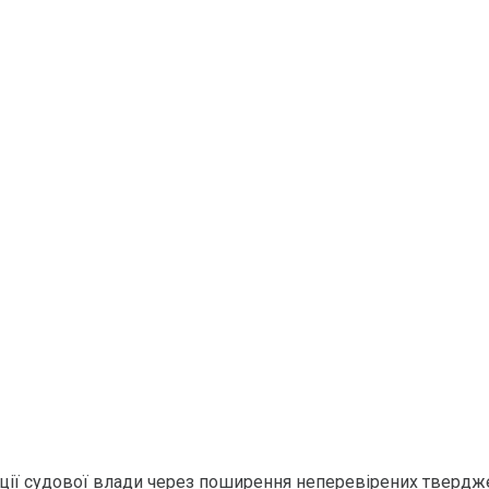
ації судової влади через поширення неперевірених твердж