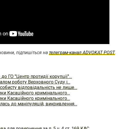
овини, підпишіться на
телеграм-канал ADVOKAT POST
.
до ГО "Центр протидії корупції"…
галом роботу Верховного Суду і…
собисту відповідальність не лише…
ики Касаційного кримінального…
ики Касаційного кримінального…
ась до маніпуляцій, викривлення…
а для повернення за п. 5 ч. 4 ст. 169 КАС