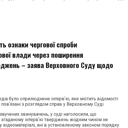
ть ознаки чергової спроби
ової влади через поширення
рджень – заява Верховного Суду щодо
едіа було оприлюднене інтервʼю, яке містить відомості
, повʼязані з розглядом справ у Верховному Суді.
звучених звинувачень, у суді наголосили, що
у згаданому інтервʼю тверджень жодним чином не
у відеоматеріалі, ані в установленому законом порядку