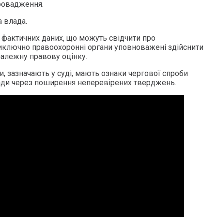
ровадження.
 влада.
х фактичних даних, що можуть свідчити про
 виключно правоохоронні органи уповноважені здійснити
 належну правову оцінку.
ви, зазначають у суді, мають ознаки чергової спроби
ади через поширення неперевірених тверджень.