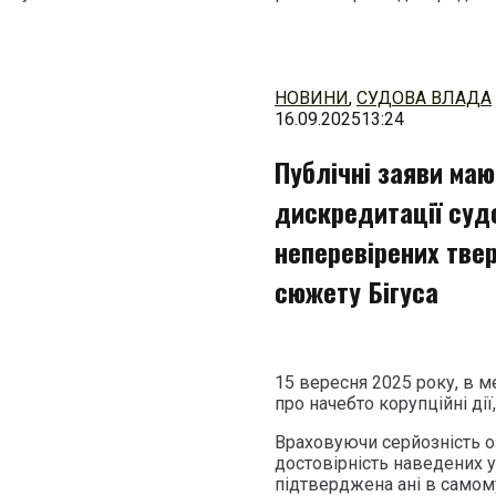
Перейти
до
змісту
НОВИНИ
,
СУДОВА ВЛАДА
16.09.2025
13:24
Публічні заяви маю
дискредитації суд
неперевірених тве
сюжету Бігуса
15 вересня 2025 року, в м
про начебто корупційні дії
Враховуючи серйозність о
достовірність наведених 
підтверджена ані в самом