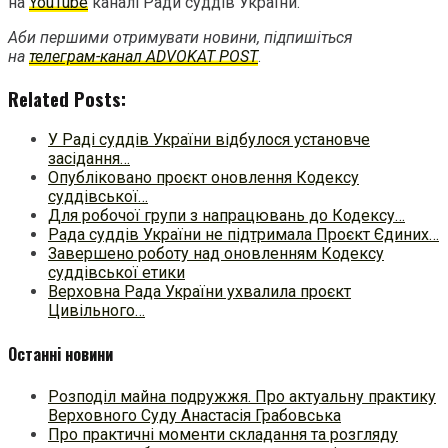
на
YouTube
каналі Ради суддів України.
Аби першими отримувати новини, підпишіться
на
телеграм-канал ADVOKAT POST
.
Related Posts:
У Раді суддів України відбулося установче
засідання…
Опубліковано проєкт оновлення Кодексу
суддівської…
Для робочої групи з напрацювань до Кодексу…
Рада суддів України не підтримала Проєкт Єдиних…
Завершено роботу над оновленням Кодексу
суддівської етики
Верховна Рада України ухвалила проєкт
Цивільного…
Останні новини
Розподіл майна подружжя. Про актуальну практику
Верховного Суду Анастасія Грабовська
Про практичні моменти складання та розгляду