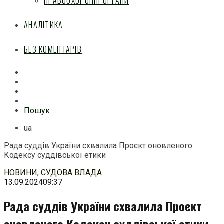
ПРАВООХОРОННІ ОРГАНИ
АНАЛІТИКА
БЕЗ КОМЕНТАРІВ
Facebook
Mail
Telegram
Feed
Пошук
ua
Рада суддів України схвалила Проєкт оновленого
Кодексу суддівської етики
Перейти
НОВИНИ
,
СУДОВА ВЛАДА
до
13.09.2024
09:37
змісту
Рада суддів України схвалила Проєкт
оновленого Кодексу суддівської етики