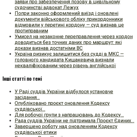
заяви про забезпечення позову в цивільному
судочинстві адвокат Лежух
Попри законно оформлений виїзд і оновлені
документи військового обліку прикордонники
відмовили у перетині кордону — суд визнав це
протиправним
Умисел на незаконне переправлення через кордон
доводиться без точних даних про маршрут: які
докази визнав достатніми ВС
Україна ризикує залишитися без судді в МКС —
головного кандидата Кишакевича визнали
некваліфікованим через рівень англійської
Інші статті по темі
У Раді суддів України відбулося установче
засідання…
Опубліковано проєкт оновлення Кодексу
суддівської…
Для робочої групи з напрацювань до Кодексу…
Рада суддів України не підтримала Проєкт Єдиних…
Завершено роботу над оновленням Кодексу
суддівської етики