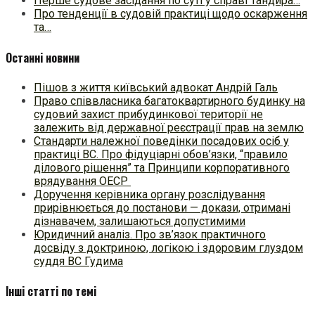
Перше судове засідання по суті у справі Тандира…
Про тенденції в судовій практиці щодо оскарження
та…
Останні новини
Пішов з життя київський адвокат Андрій Галь
Право співвласника багатоквартирного будинку на
судовий захист прибудинкової території не
залежить від державної реєстрації прав на землю
Стандарти належної поведінки посадових осіб у
практиці ВC. Про фідуціарні обов’язки, “правило
ділового рішення” та Принципи корпоративного
врядування ОЕСР
Доручення керівника органу розслідування
прирівнюється до постанови — докази, отримані
дізнавачем, залишаються допустимими
Юридичний аналіз. Про зв’язок практичного
досвіду з доктриною, логікою і здоровим глуздом
суддя ВС Гудима
Інші статті по темі