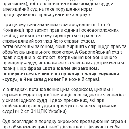
присяжних), тобто неповноважним складом суду, а
апеляційний суд на таке порушення норм
процесуального права уваги не звернув.
При цьому визначальним є застосування п. 1 ст. 6
Конвенції про захист прав людини і основоположних
свобод, яким кожному гарантується право на
справедливий розгляд його справи судом,
встановленим законом, який вирішить спір щодо прав та
обов’язків цивільного характеру. А Європейський суд з
прав людини в контексті дотримання конвенційного
принципу «суду, встановленого законом» дотримується
позиції, що
фраза «встановлений законом»
поширюється не лише на правову основу існування
«суду», а й на склад колегії
в кожній справі.
У випадках, встановлених цим Кодексом, цивільні
справи в судах першої інстанції розглядаються колегією
у складі одного судді і двох присяжних, які при
здійсненні правосуддя користуються всіма правами
судді (ч. 2 ст. 34 ЦПК України).
Суд розглядає в порядку окремого провадження справи
про обмеження цивільної дієздатності фізичної особи,