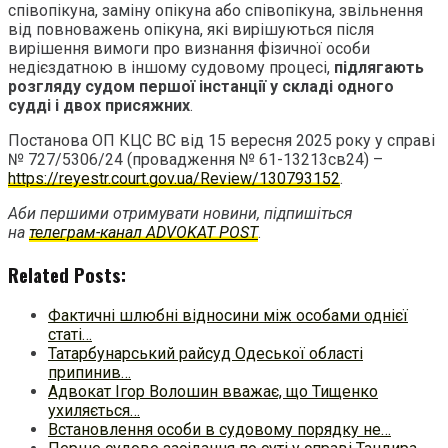
співопікуна, заміну опікуна або співопікуна, звільнення
від повноважень опікуна, які вирішуються після
вирішення вимоги про визнання фізичної особи
недієздатною в іншому судовому процесі,
підлягають
розгляду судом першої інстанції у складі одного
судді і двох присяжних
.
Постанова ОП КЦС ВС від 15 вересня 2025 року у справі
№ 727/5306/24 (провадження № 61-13213св24) –
https://reyestr.court.gov.ua/Review/130793152
.
Аби першими отримувати новини, підпишіться
на
телеграм-канал ADVOKAT POST
.
Related Posts:
Фактичні шлюбні відносини між особами однієї
статі…
Татарбунарський райсуд Одеської області
припинив…
Адвокат Ігор Волошин вважає, що Тищенко
ухиляється…
Встановлення особи в судовому порядку не…