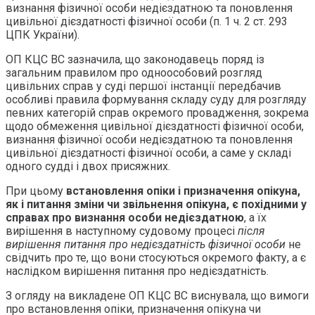
визнання фізичної особи недієздатною та поновлення
цивільної дієздатності фізичної особи (п. 1 ч. 2 ст. 293
ЦПК України).
ОП КЦС ВС зазначила, що законодавець поряд із
загальним правилом про одноособовий розгляд
цивільних справ у суді першої інстанції передбачив
особливі правила формування складу суду для розгляду
певних категорій справ окремого провадження, зокрема
щодо обмеження цивільної дієздатності фізичної особи,
визнання фізичної особи недієздатною та поновлення
цивільної дієздатності фізичної особи, а саме у складі
одного судді і двох присяжних.
При цьому
встановлення опіки і призначення опікуна,
як і питання зміни чи звільнення опікуна, є похідними у
справах про визнання особи недієздатною
, а їх
вирішення в наступному судовому процесі
після
вирішення питання про недієздатність фізичної особи
не
свідчить про те, що вони стосуються окремого факту, а є
наслідком вирішення питання про недієздатність.
З огляду на викладене ОП КЦС ВС виснувала, що вимоги
про встановлення опіки, призначення опікуна чи