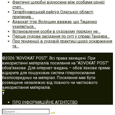
Фактичні шлюбні відносини між особами однієї
статі…
Татарбунарський райсуд Одеської області
припинив…
Адвокат Ігор Волошин вважає, що Тищенко
ухиляється…
Встановлення особи в судовому порядку не…
Перше судове засідання по суті у справі Тандира…
Про тенденції в судовій практиці щодо оскарження
та…
©2026 "ADVOKAT POST". Всі права захищені. При
використанні матеріалів посилання на "ADVOKAT POST"
обов'язкове. Для інтернет-видань – обов`язкове пряме
відкрите для пошукових систем гіперпосилання
безпосередньо на матеріал. Посилання має бути
розміщене незалежно від повного чи часткового
використання матеріалів.
Footer
ПРО ІНФОРМАЦІЙНЕ АГЕНТСТВО
navigation
Шукати: