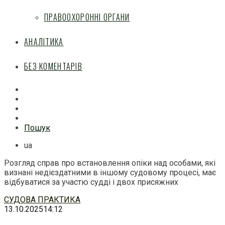
ПРАВООХОРОННІ ОРГАНИ
АНАЛІТИКА
БЕЗ КОМЕНТАРІВ
Facebook
Mail
Telegram
Feed
Пошук
ua
Розгляд справ про встановлення опіки над особами, які
визнані недієздатними в іншому судовому процесі, має
відбуватися за участю судді і двох присяжних
Перейти
СУДОВА ПРАКТИКА
до
13.10.2025
14:12
змісту