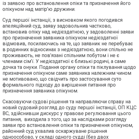
із заявою про встановлення опіки та призначення його
опікуном над матір’ю дружини.
Суд першої інстанції, з висновком якого погодився
апеляційний суд, заяву задовольнив частково,
встановив опіку над недієздатною, у задоволенні заяви
про призначення заявника опікуном недієздатної
відмовив, посилаючись на те, що заявник не перебуває
в родинних відносинах з недієздатною, вони спільно не
проживають, не пов’язані спільним побутом і не є
членами сім’ї. У недієздатної є близькі родичі, а саме
дочка та онуки. Подання органу опіки та піклування щодо
призначення опікуном саме заявника належним чином
не мотивовано, що свідчить про застосування суто
формального підходу до вирішення питання про
призначення заявника опікуном.
Скасовуючи судові рішення та направляючи справу на
новий судовий розгляд до суду першої інстанції, ОП КЦС
ВС, здійснивши дискурс у правове регулювання цього
питання, виходила з того, що за наслідками розгляду
заяви про встановлення опіки та призначення опікуном,
районний суд ухвалив оскаржуване рішення
одноособово, у складі одного судді (без двох