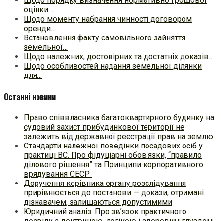
Щодо порядку визначення нормативно грошової
оцінки…
Щодо моменту набрання чинності договором
оренди…
Встановлення факту самовільного зайняття
земельної…
Щодо належних, достовірних та достатніх доказів…
Щодо особливостей надання земельної ділянки
для…
Останні новини
Право співвласника багатоквартирного будинку на
судовий захист прибудинкової території не
залежить від державної реєстрації прав на землю
Стандарти належної поведінки посадових осіб у
практиці ВC. Про фідуціарні обов’язки, “правило
ділового рішення” та Принципи корпоративного
врядування ОЕСР
Доручення керівника органу розслідування
прирівнюється до постанови — докази, отримані
дізнавачем, залишаються допустимими
Юридичний аналіз. Про зв’язок практичного
досвіду з доктриною, логікою і здоровим глуздом