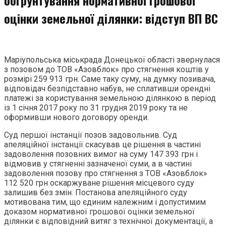
оцінки земельної ділянки: відступ ВП ВС
Маріупольська міськрада Донецької області звернулася
з позовом до ТОВ «Азовблок» про стягнення коштів у
розмірі 259 913 грн. Саме таку суму, на думку позивача,
відповідач безпідставно набув, не сплативши орендні
платежі за користування земельною ділянкою в період
із 1 січня 2017 року по 31 грудня 2019 року та не
оформивши нового договору оренди.
Суд першої інстанції позов задовольнив. Суд
апеляційної інстанції скасував це рішення в частині
задоволення позовних вимог на суму 147 393 грн і
відмовив у стягненні зазначеної суми, а в частині
задоволення позову про стягнення з ТОВ «Азовблок»
112 520 грн оскаржуване рішення місцевого суду
залишив без змін. Постанова апеляційного суду
мотивована тим, що єдиним належним і допустимим
доказом нормативної грошової оцінки земельної
ділянки є відповідний витяг з технічної документації, а