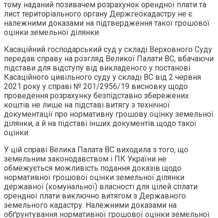
тому наданий позивачем розрахунок орендної плати та
лист територіального органу Держгеокадастру не є
належними доказами на підтвердження такої грошової
оцінки земельної ділянки.
Касаційний господарський суд у складі Верховного Суду
передав справу на розгляд Великої Палати ВС, вбачаючи
підстави для відступу від викладеного у постанові
Касаційного цивільного суду у складі ВС від 2 червня
2021 року у справі № 201/2956/19 висновку щодо
проведення розрахунку безпідставно збережених
коштів не лише на підставі витягу з технічної
документації про нормативну грошову оцінку земельної
ділянки, а й на підставі інших документів щодо такої
оцінки.
У цій справі Велика Палата ВС виходила з того, що
земельним законодавством і ПК України не
обмежується можливість подання доказів щодо
нормативної грошової оцінки земельної ділянки
державної (комунальної) власності для цілей сплати
орендної плати виключно витягом з Державного
земельного кадастру. Належними доказами на
обґрунтування нормативної грошової оцінки земельної