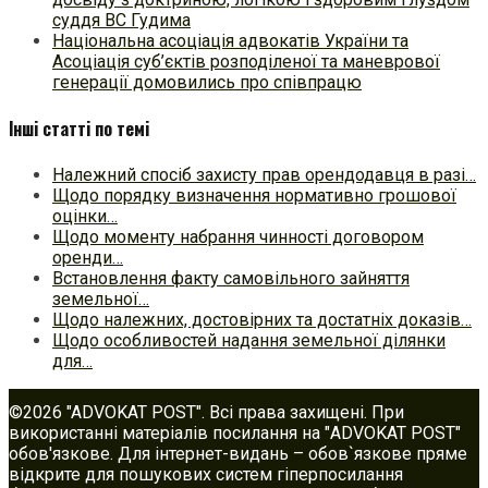
суддя ВС Гудима
Національна асоціація адвокатів України та
Асоціація суб’єктів розподіленої та маневрової
генерації домовились про співпрацю
Інші статті по темі
Належний спосіб захисту прав орендодавця в разі…
Щодо порядку визначення нормативно грошової
оцінки…
Щодо моменту набрання чинності договором
оренди…
Встановлення факту самовільного зайняття
земельної…
Щодо належних, достовірних та достатніх доказів…
Щодо особливостей надання земельної ділянки
для…
©2026 "ADVOKAT POST". Всі права захищені. При
використанні матеріалів посилання на "ADVOKAT POST"
обов'язкове. Для інтернет-видань – обов`язкове пряме
відкрите для пошукових систем гіперпосилання