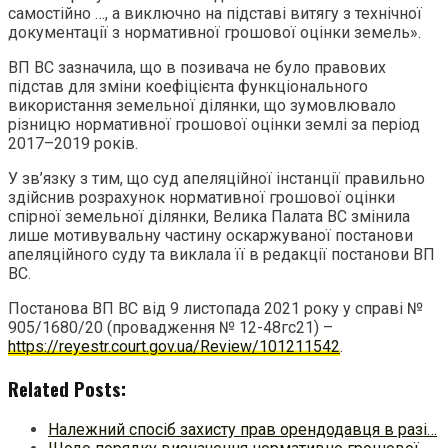
самостійно …, а виключно на підставі витягу з технічної
документації з нормативної грошової оцінки земель».
ВП ВС зазначила, що в позивача не було правових
підстав для зміни коефіцієнта функціонального
використання земельної ділянки, що зумовлювало
різницю нормативної грошової оцінки землі за період
2017–2019 років.
У зв’язку з тим, що суд апеляційної інстанції правильно
здійснив розрахунок нормативної грошової оцінки
спірної земельної ділянки, Велика Палата ВС змінила
лише мотивувальну частину оскаржуваної постанови
апеляційного суду та виклала її в редакції постанови ВП
ВС.
Постанова ВП ВС від 9 листопада 2021 року у справі №
905/1680/20 (провадження № 12-48гс21) –
https://reyestr.court.gov.ua/Review/101211542
.
Related Posts:
Належний спосіб захисту прав орендодавця в разі…