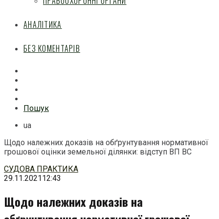
ПРАВООХОРОННІ ОРГАНИ
АНАЛІТИКА
БЕЗ КОМЕНТАРІВ
Facebook
Mail
Telegram
Feed
Пошук
ua
Щодо належних доказів на обґрунтування нормативної
грошової оцінки земельної ділянки: відступ ВП ВС
Перейти
СУДОВА ПРАКТИКА
до
29.11.2021
12:43
змісту
Щодо належних доказів на
обґрунтування нормативної грошової