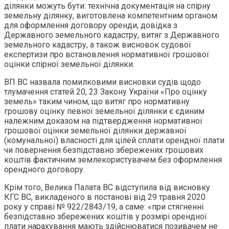
ділянки можуть бути: технічна документація на спірну
земельну ділянку, виготовлена компетентним органом
для оформлення договору оренди, довідка з
Державного земельного кадастру, витяг з Державного
земельного кадастру, а також висновок судової
експертизи про встановлення нормативної грошової
оцінки спірної земельної ділянки.
ВП ВС назвала помилковими висновки судів щодо
тлумачення статей 20, 23 Закону України «Про оцінку
земель» таким чином, що витяг про нормативну
грошову оцінку певної земельної ділянки є єдиним
належним доказом на підтвердження нормативної
грошової оцінки земельної ділянки державної
(комунальної) власності для цілей сплати орендної плати
чи повернення безпідставно збережених грошових
коштів фактичним землекористувачем без оформлення
орендного договору.
Крім того, Велика Палата ВС відступила від висновку
КГС ВС, викладеного в постанові від 29 травня 2020
року у справі № 922/2843/19, а саме: «при стягненні
безпідставно збережених коштів у розмірі орендної
плати нарахування мають здійснюватися позивачем не