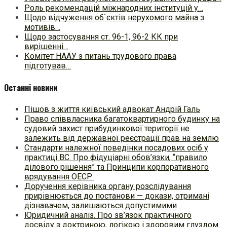
Роль рекомендацій міжнародних інституцій у…
Щодо відчуження об`єктів нерухомого майна з
мотивів…
Щодо застосування ст. 96-1, 96-2 КК при
вирішенні…
Комітет НААУ з питань трудового права
підготував…
Останні новини
Пішов з життя київський адвокат Андрій Галь
Право співвласника багатоквартирного будинку на
судовий захист прибудинкової території не
залежить від державної реєстрації прав на землю
Стандарти належної поведінки посадових осіб у
практиці ВC. Про фідуціарні обов’язки, “правило
ділового рішення” та Принципи корпоративного
врядування ОЕСР
Доручення керівника органу розслідування
прирівнюється до постанови — докази, отримані
дізнавачем, залишаються допустимими
Юридичний аналіз. Про зв’язок практичного
досвіду з доктриною, логікою і здоровим глуздом