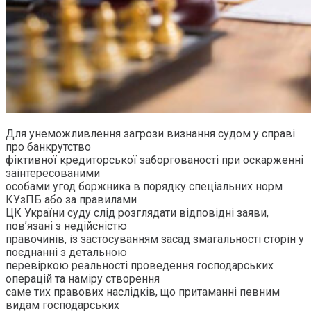
Для унеможливлення загрози визнання судом у справі
про банкрутство
фіктивної кредиторської заборгованості при оскарженні
заінтересованими
особами угод боржника в порядку спеціальних норм
КУзПБ або за правилами
ЦК України суду слід розглядати відповідні заяви,
пов’язані з недійсністю
правочинів, із застосуванням засад змагальності сторін у
поєднанні з детальною
перевіркою реальності проведення господарських
операцій та наміру створення
саме тих правових наслідків, що притаманні певним
видам господарських