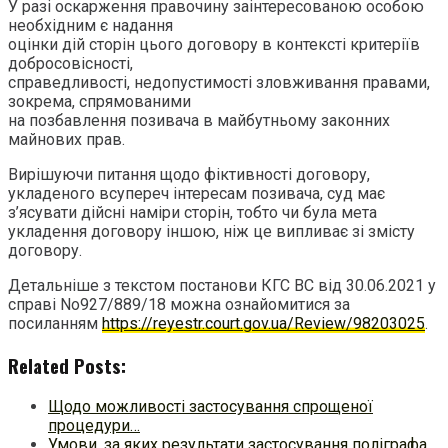
У разі оскарження правочину заінтересованою особою
необхідним є надання
оцінки дій сторін цього договору в контексті критеріїв
добросовісності,
справедливості, недопустимості зловживання правами,
зокрема, спрямованими
на позбавлення позивача в майбутньому законних
майнових прав.
Вирішуючи питання щодо фіктивності договору,
укладеного всупереч інтересам позивача, суд має
з’ясувати дійсні наміри сторін, тобто чи була мета
укладення договору іншою, ніж це випливає зі змісту
договору.
Детальніше з текстом постанови КГС ВС від 30.06.2021 у
справі No927/889/18 можна ознайомитися за
посиланням
https://reyestr.court.gov.ua/Review/98203025
.
Related Posts:
Щодо можливості застосування спрощеної
процедури…
Умови, за яких результати застосування поліграфа…