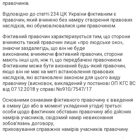
правочинів.
Відповідно до статті 234 ЦК України фіктивним є
правочин, який вчинено без наміру створення правових
наслідків, які обумовлювалися цим правочином.
Фіктивний правочин характеризується тим, що сторони
вчиняють такий правочин лише «про людське око»,
знаючи заздалегідь, що він не буде
виконаним; вчиняючи фіктивний правочин, сторони
мають інші цілі, ніж ті, що передбачені правочином.
Фіктивним може бути визнаний будь-який правочин,
якщо він не має на меті встановлення правових
наслідків, які встановлені законом для цього виду
правочину (висновок, викладений у постанові ОП КГС ВС
від 07.12.2018 у справі No910/7547/17.
Основними ознаками фіктивного правочину є введення
в оману (до або в момент укладення угоди) третьої
особи щодо фактичних обставин правочину або дійсних
намірів учасників, свідомий намір невиконання
зобов’язань договору,
приховування справжніх намірів учасників правочину.