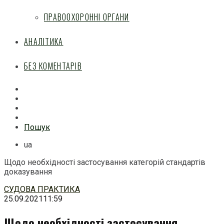
ПРАВООХОРОННІ ОРГАНИ
АНАЛІТИКА
БЕЗ КОМЕНТАРІВ
Facebook
Mail
Telegram
Feed
Пошук
ua
Щодо необхідності застосування категорій стандартів
доказування
Перейти
СУДОВА ПРАКТИКА
до
25.09.2021
11:59
змісту
Щодо необхідності застосування