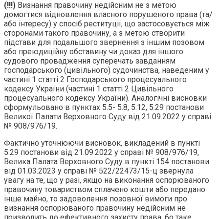
(!!!)
Визнання правочину недійсним не з метою
домогтися відновлення власного порушеного права (та/
або інтересу) у спосіб реституції, що застосовується між
сторонами такого правочину, а з метою створити
підстави для подальшого звернення з іншим позовом
або преюдиційну обставину чи доказ для іншого
судового провадження суперечать завданням
господарського (цивільного) судочинства, наведеним у
частині 1 статті 2 Господарського процесуального
кодексу України (частині 1 статті 2 Цивільного
процесуального кодексу України). Аналогічні висновки
сформульовано в пунктах 5.5- 5.8, 5.12, 5.29 постанови
Великої Палати Верховного Суду від 21.09.2022 у справі
№ 908/976/19.
Фактично уточнюючи висновок, викладений в пункті
5.29 постанови від 21.09.2022 у справі № 908/976/19,
Велика Палата Верховного Суду в пункті 154 постанови
від 01.03.2023 у справі № 522/22473/15-ц звернула
увагу на те, що у разі, якщо на виконання оспорюваного
правочину товариством сплачено кошти або передано
інше майно, то задоволення позовної вимоги про
визнання оспорюваного правочину недійсним не
призводить до ефективного захисту права, бо таке