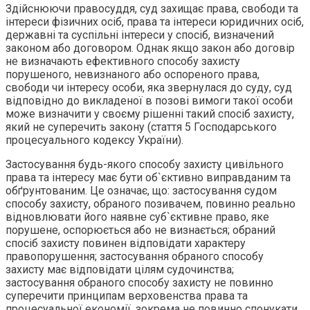
Здійснюючи правосуддя, суд захищає права, свободи та
інтереси фізичних осіб, права та інтереси юридичних осіб,
державні та суспільні інтереси у спосіб, визначений
законом або договором. Однак якщо закон або договір
не визначають ефективного способу захисту
порушеного, невизнаного або оспореного права,
свободи чи інтересу особи, яка звернулася до суду, суд
відповідно до викладеної в позові вимоги такої особи
може визначити у своєму рішенні такий спосіб захисту,
який не суперечить закону (стаття 5 Господарського
процесуального кодексу України).
Застосування будь-якого способу захисту цивільного
права та інтересу має бути об`єктивно виправданим та
обґрунтованим. Це означає, що: застосування судом
способу захисту, обраного позивачем, повинно реально
відновлювати його наявне суб`єктивне право, яке
порушене, оспорюється або не визнається; обраний
спосіб захисту повинен відповідати характеру
правопорушення; застосування обраного способу
захисту має відповідати цілям судочинства;
застосування обраного способу захисту не повинно
суперечити принципам верховенства права та
процесуальної економії, зокрема не повинно спонукати