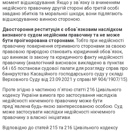
момент відшкодування. Якщо у зв`язку із вчиненням
недійсного правочину другій стороні або третій особі
завдано збитків та моральної шкоди, вони підлягають
відшкодуванню винною стороною.
Двостороння реституція є обов`язковим наслідком
визнаного судом недійсним правочину та не може
бути проігнорована сторонами.
Тобто при недійсності
правочину повернення отриманого сторонами за своєю
правовою природою становить юридичний обов`язок,
що виникає із закону та юридичного факту недійсності
правочину (аналогічний висновок викладено в пунктах
64 і 65 постанови судової палати для розгляду справ про
банкрутство Касаційного господарського суду у складі
Верховного Суду від 23.09.2021 у справі № 904/1907/15).
Проте згідно з частиною п`ятою статті 216 Цивільного
кодексу України вимога про застосування наслідків
недійсності нікчемного правочину може бути
пред`явлена будь-якою заінтересованою особою. Суд
може застосувати наслідки недійсності нікчемного
правочину з власної ініціативи.
Відповідно до статей 215 та 216 Цивільного кодексу