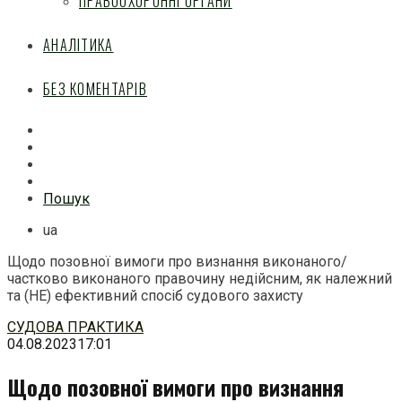
ПРАВООХОРОННІ ОРГАНИ
АНАЛІТИКА
БЕЗ КОМЕНТАРІВ
Facebook
Mail
Telegram
Feed
Пошук
ua
Щодо позовної вимоги про визнання виконаного/
частково виконаного правочину недійсним, як належний
та (НЕ) ефективний спосіб судового захисту
Перейти
СУДОВА ПРАКТИКА
до
04.08.2023
17:01
змісту
Щодо позовної вимоги про визнання