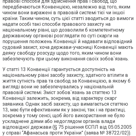
правові способи для здійснення прав і свобод, що
передбачаються Конвенцією, незалежно від того, яким
чином вони виражені в правовій системі тієї чи іншої
країни. Таким чином, суть цієї статті зводиться до вимоги
надати особі такі способи правового захисту на
національному рівні, що дозволили б компетентному
державному органові розглядати по суті скарги на
порушення положень Конвенції й надавати відповідний
судовий захист, хоча держави-учасниці Конвенції мають
деяку свободу розсуду щодо того, яким чином вони
забезпечують при цьому виконання своїх зобов`язань.
У статті 13 Конвенції гарантується доступність на
національному рівні засобу захисту, здатного втілити в
життя сутність прав та свобод за Конвенцією, в якому б
вигляді вони не забезпечувались у національній
правовій системі. Зміст зобов`язань за статтею 13
Конвенції залежить, зокрема, від характеру скарг
заявника. Однак засіб захисту, що вимагається статтею
13, має бути ефективним як у законі, так і на практиці,
зокрема у тому сенсі, щоб його використання не було
ускладнене діями або недоглядом органів влади
відповідної держави (§ 75 рішення ЄСПЛ від 05.05.2005
у справі “Афанасьєв проти України” (заява № 38722/02)).