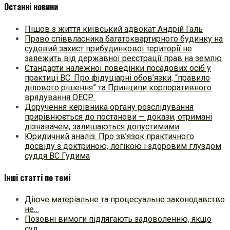
Останні новини
Пішов з життя київський адвокат Андрій Галь
Право співвласника багатоквартирного будинку на
судовий захист прибудинкової території не
залежить від державної реєстрації прав на землю
Стандарти належної поведінки посадових осіб у
практиці ВC. Про фідуціарні обов’язки, “правило
ділового рішення” та Принципи корпоративного
врядування ОЕСР
Доручення керівника органу розслідування
прирівнюється до постанови — докази, отримані
дізнавачем, залишаються допустимими
Юридичний аналіз. Про зв’язок практичного
досвіду з доктриною, логікою і здоровим глуздом
суддя ВС Гудима
Інші статті по темі
Діюче матеріальне та процесуальне законодавство
не…
Позовні вимоги підлягають задоволенню, якщо
суд…