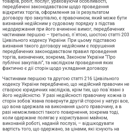
товарів, робіт, послуг, ураховуючи особливості,
передбачені законодавством щодо проведення
відкритих торгів, оформлення за їх результатом
договору про закупівлю, є правочином, який може бути
визнаний недійсним у судовому порядку з підстав
недодержання при його вчиненні вимог, передбачених
частинами першою – третьою, п`ятою, шостою статті 203
Цивільного кодексу України. При цьому підставою
визнання такого договору недійсним є порушення
передбачених законодавством правил проведення
торгів, визначених, зокрема, Законом України “Про
публічні закупівлі”, та наслідком проведення яких
фактично є дії сторін щодо укладання договору.
Частинами першою та другою статті 216 Цивільного
кодексу України передбачено, що недійсний правочин не
створює юридичних наслідків, крім тих, що пов`язані з
його недійсністю. У разі недійсності правочину кожна із
сторін зобов`язана повернути другій стороні у натурі все,
що вона одержала на виконання цього правочину, а в
разі неможливості такого повернення, зокрема тоді,
коли одержане полягає у користуванні майном,
виконаній роботі, наданій послузі, – відшкодувати
вартість того, що одержано, за цінами, які існують на