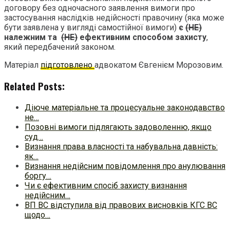
договору без одночасного заявлення вимоги про
застосування наслідків недійсності правочину (яка може
бути заявлена у вигляді самостійної вимоги)
є
(НЕ)
належним та
(НЕ)
ефективним способом захисту
,
який передбачений законом.
Матеріал
підготовлено
адвокатом Євгенієм Морозовим.
Related Posts:
Діюче матеріальне та процесуальне законодавство
не…
Позовні вимоги підлягають задоволенню, якщо
суд…
Визнання права власності та набувальна давність:
як…
Визнання недійсним повідомлення про анулювання
боргу…
Чи є ефективним спосіб захисту визнання
недійсним…
ВП ВС відступила від правових висновків КГС ВС
щодо…