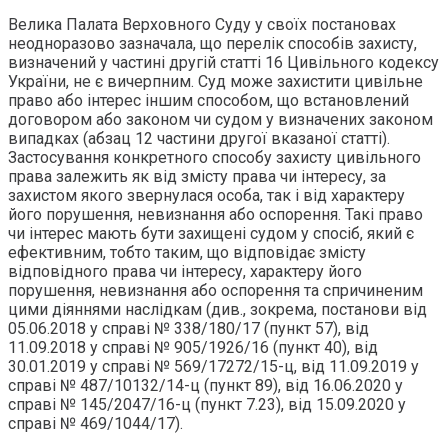
Велика Палата Верховного Суду у своїх постановах
неодноразово зазначала, що перелік способів захисту,
визначений у частині другій статті 16 Цивільного кодексу
України, не є вичерпним. Суд може захистити цивільне
право або інтерес іншим способом, що встановлений
договором або законом чи судом у визначених законом
випадках (абзац 12 частини другої вказаної статті).
Застосування конкретного способу захисту цивільного
права залежить як від змісту права чи інтересу, за
захистом якого звернулася особа, так і від характеру
його порушення, невизнання або оспорення. Такі право
чи інтерес мають бути захищені судом у спосіб, який є
ефективним, тобто таким, що відповідає змісту
відповідного права чи інтересу, характеру його
порушення, невизнання або оспорення та спричиненим
цими діяннями наслідкам (див., зокрема, постанови від
05.06.2018 у справі № 338/180/17 (пункт 57), від
11.09.2018 у справі № 905/1926/16 (пункт 40), від
30.01.2019 у справі № 569/17272/15-ц, від 11.09.2019 у
справі № 487/10132/14-ц (пункт 89), від 16.06.2020 у
справі № 145/2047/16-ц (пункт 7.23), від 15.09.2020 у
справі № 469/1044/17).