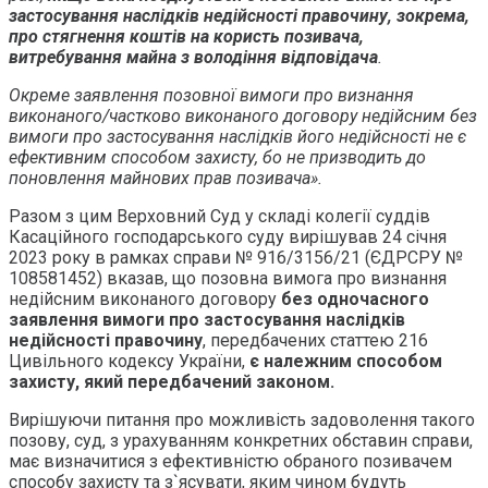
застосування наслідків недійсності правочину, зокрема,
про стягнення коштів на користь позивача,
витребування майна з володіння відповідача
.
Окреме заявлення позовної вимоги про визнання
виконаного/частково виконаного договору недійсним без
вимоги про застосування наслідків його недійсності не є
ефективним способом захисту, бо не призводить до
поновлення майнових прав позивача».
Разом з цим Верховний Суд у складі колегії суддів
Касаційного господарського суду вирішував 24 січня
2023 року в рамках справи № 916/3156/21 (ЄДРСРУ №
108581452) вказав, що позовна вимога про визнання
недійсним виконаного договору
без одночасного
заявлення вимоги про застосування наслідків
недійсності правочину
, передбачених статтею 216
Цивільного кодексу України,
є належним способом
захисту, який передбачений законом.
Вирішуючи питання про можливість задоволення такого
позову, суд, з урахуванням конкретних обставин справи,
має визначитися з ефективністю обраного позивачем
способу захисту та з`ясувати, яким чином будуть