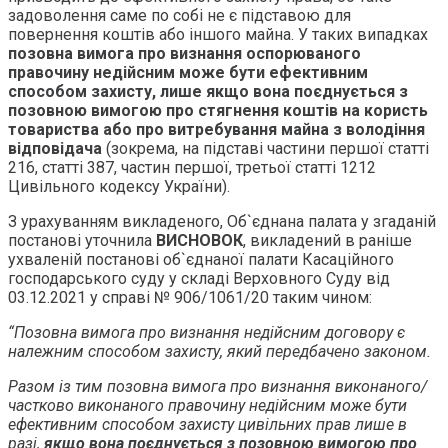
задоволення саме по собі не є підставою для
повернення коштів або іншого майна. У таких випадках
позовна вимога про визнання оспорюваного
правочину недійсним може бути ефективним
способом захисту, лише якщо вона поєднується з
позовною вимогою про стягнення коштів на користь
товариства або про витребування майна з володіння
відповідача
(зокрема, на підставі частини першої статті
216, статті 387, частин першої, третьої статті 1212
Цивільного кодексу України).
З урахуванням викладеного, Об`єднана палата у згаданій
постанові уточнила
ВИСНОВОК
, викладений в раніше
ухваленій постанові об`єднаної палати Касаційного
господарського суду у складі Верховного Суду від
03.12.2021 у справі № 906/1061/20 таким чином:
“Позовна вимога про визнання недійсним договору є
належним способом захисту, який передбачено законом.
Разом із тим позовна вимога про визнання виконаного/
частково виконаного правочину недійсним може бути
ефективним способом захисту цивільних прав лише в
разі,
якщо вона поєднується з позовною вимогою про