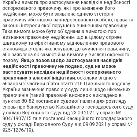
України вимога про застосування наслідків недійсності
оспорюваного правочину, як і про визнання його
недійсним, може бути заявлена однією зі сторін
правочину або іншою заінтересованою особою, права та
законні інтереси якої порушено вчиненням правочину.
Така вимога може бути об`єднана з вимогою про
визнання правочину недійсним, що в цілому сприяє
швидкому та ефективному відновленню правового
становища сторін, яке існувало до вчинення правочину,
або заявлена як самостійна вимога у вигляді окремого
позову.
Якщо позов щодо застосування наслідків
недійсності правочину не подано, суд не може
застосувати наслідки недійсності оспорюваного
правочину з власної ініціативи
, оскільки згідно з
абзацом 2 частини п`ятої статті 216 Цивільного кодексу
України зазначене право є у суду лише щодо нікчемних
правочинів (такий правовий висновок викладено в
пунктах 80-82 постанови судової палати для розгляду
справ про банкрутство Касаційного господарського суду
у складі Верховного Суду від 23.09.2021 у справі №
904/1907/15 та в постанові Касаційного господарського
суду у складі Верховного Суду від 09.09.2021 у справі №
925/1276/19).