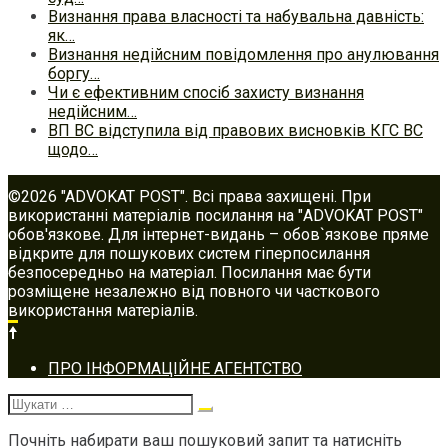
Визнання права власності та набувальна давність:
як…
Визнання недійсним повідомлення про анулювання
боргу…
Чи є ефективним спосіб захисту визнання
недійсним…
ВП ВС відступила від правових висновків КГС ВС
щодо…
©2026 "ADVOKAT POST". Всі права захищені. При
використанні матеріалів посилання на "ADVOKAT POST"
обов'язкове. Для інтернет-видань – обов`язкове пряме
відкрите для пошукових систем гіперпосилання
безпосередньо на матеріал. Посилання має бути
розміщене незалежно від повного чи часткового
використання матеріалів.
Footer
ПРО ІНФОРМАЦІЙНЕ АГЕНТСТВО
navigation
Шукати:
Почніть набирати ваш пошуковий запит та натисніть