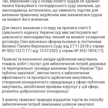
Так, Верховний Суд у складі колегії суддів об`єднаної
палати Касаційного господарського суду зазначив, що
законодавець встановлює, що наявність підстав для
визнання правочину недійсним має визначатися судом
на момент його вчинення.
Для такого визнання з огляду на приписи статті 5
Цивільного кодексу України суд має застосувати акт
цивільного законодавства, чинний на момент укладення
договору (такі висновки сформульовано в постановах
Великої Палати Верховного Суду від 27.11.2018 у справі
№ 905/1227/17 і від 13.07.2022 у справі № 363/1834/17).
Правові та економічні засади здійснення закупівель
товарів, робіт і послуг для забезпечення потреб держави
та територіальної громади визначає Закон України “Про
публічні закупівлі”, метою якого є забезпечення
ефективного та прозорого здійснення закупівель,
створення конкурентного середовища у сфері публічних
закупівель, запобігання проявам корупції у цій сфері,
розвиток добросовісної конкуренції.
З аналізу правової природи відкритих торгів як способу
забезпечення потреб замовника шляхом закупівлі