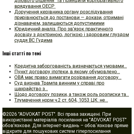
ділового рішення” та Принципи корпоративного
врядування ОЕСР
Доручення керівника органу розслідування
прирівнюється до постанови — докази, отримані
дізнавачем, залишаються допустимими
Юридичний аналіз. Про зв’язок практичного
досвіду з доктриною, логікою і здоровим глуздом
суддя ВС Гудима
Інші статті по темі
Кредитна заборгованість визначається умовами…
Пункт договору іпотеки, в якому обумовлено…
ОВА має право вимагати розірвання договору…
Суд визнав Трампа винним у справі про
шахрайство з…
Щодо договору позики, а також роль розписки та…
Тлумачення норм ч.2 ст. 604, 1053 ЦК: не…
©2026 "ADVOKAT POST". Всі права захищені. При
використанні матеріалів посилання на "ADVOKAT POST"
обов'язкове. Для інтернет-видань – обов`язкове пряме
відкрите для пошукових систем гіперпосилання