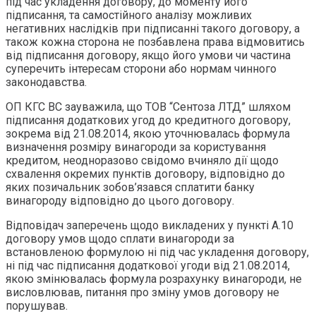
під час укладення договору, до моменту його
підписання, та самостійного аналізу можливих
негативних наслідків при підписанні такого договору, а
також кожна сторона не позбавлена права відмовитись
від підписання договору, якщо його умови чи частина
суперечить інтересам сторони або нормам чинного
законодавства.
ОП КГС ВС зауважила, що ТОВ “Сентоза ЛТД” шляхом
підписання додаткових угод до кредитного договору,
зокрема від 21.08.2014, якою уточнювалась формула
визначення розміру винагороди за користування
кредитом, неодноразово свідомо вчиняло дії щодо
схвалення окремих пунктів договору, відповідно до
яких позичальник зобов’язався сплатити банку
винагороду відповідно до цього договору.
Відповідач заперечень щодо викладених у пункті А.10
договору умов щодо сплати винагороди за
встановленою формулою ні під час укладення договору,
ні під час підписання додаткової угоди від 21.08.2014,
якою змінювалась формула розрахунку винагороди, не
висловлював, питання про зміну умов договору не
порушував.