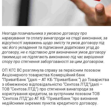
Незгода позичальника з умовою договору про
нарахування та сплату винагороди на стадії виконання, за
відсутності зауважень щодо змісту та умов договору під
час його укладення та підписання додаткових угод до
договору, не є підставою для визначення умов договору
такими,що не підлягають виконанню під час вирішення
спору про стягнення заборгованості за цим договором.
ОП КГС ВС розглянула справу за первісним позовом
Акціонерного товариства Комерційний банк
“ПриватБанк “(далі – АТ КБ “ПриватБанк “) до Товариства
з обмеженою відповідальністю “Сентоза ЛТД”(далі –
ТОВ “Сентоза ЛТД”) про стягнення винагороди за
користування кредитом, за зустрічним позовом ТОВ
“Сентоза ЛТД”до АТ КБ “ПриватБанк “про визнання
недійсними окремих пунктів кредитного договору.