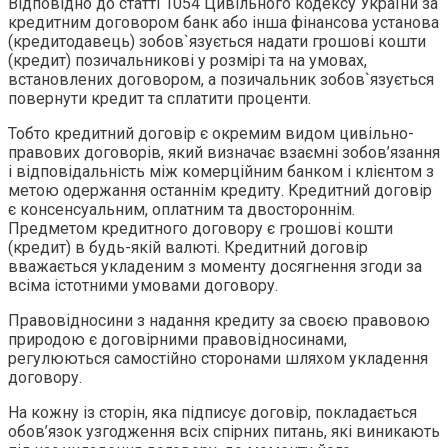
Відповідно до статті 1054 Цивільного кодексу України за
кредитним договором банк або інша фінансова установа
(кредитодавець) зобов`язується надати грошові кошти
(кредит) позичальникові у розмірі та на умовах,
встановлених договором, а позичальник зобов`язується
повернути кредит та сплатити проценти.
Тобто кредитний договір є окремим видом цивільно-
правових договорів, який визначає взаємні зобов’язання
і відповідальність між комерційним банком і клієнтом з
метою одержання останнім кредиту. Кредитний договір
є консенсуальним, оплатним та двостороннім.
Предметом кредитного договору є грошові кошти
(кредит) в будь-якій валюті. Кредитний договір
вважається укладеним з моменту досягнення згоди за
всіма істотними умовами договору.
Правовідносини з надання кредиту за своєю правовою
природою є договірними правовідносинами,
регулюються самостійно сторонами шляхом укладення
договору.
На кожну із сторін, яка підписує договір, покладається
обов’язок узгодження всіх спірних питань, які виникають