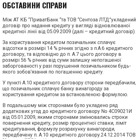
ОБСТАВИНИ СПРАВИ
Між АТ КБ “ПриватБанк “та ТОВ “Сентоза ЛТД”укладений
договір про надання кредиту у вигляді відновлюваної
кредитної лінії від 05.09.2009 (далі – кредитний договір).
За користування кредитом позичальник сплачує
відсотки в розмірі 14 % річних згідно з п.А.6 кредитного
договору, та відповідно до п. А.7 цього договору в
розмірі 56 % річних від суми залишку непогашеної
заборгованості у разі порушення позичальником будь-
якого зобов’язання по погашенню кредиту.
У пункті А.10 кредитного договору сторони передбачили,
що позичальник сплачує банку винагороду за
користування кредитом за встановленою формулою.
В подальшому між сторонами було укладено ряд
додаткових угод до кредитного договору No 4С09021И
від 05.01.2009, якими сторонами змінювались строки
повернення кредиту, розмір процентної ставки, ліміт
кредитування, формулу розрахунку винагороди,
передбачену п. А.10 кредитного договору.24.12.2014 ТОВ