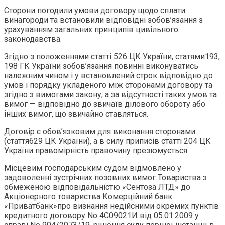
Сторони погодили умови договору щодо сплати
винагороди та встановили відповідні зобов’язання з
урахуванням загальних принципів цивільного
законодавства.
Згідно з положеннями статті 526 ЦК України, статями193,
198 ГК України зобов’язання повинні виконуватись
належним чином і у встановлений строк відповідно до
умов і порядку укладеного між сторонами договору та
згідно з вимогами закону, а за відсутності таких умов та
вимог — відповідно до звичаїв ділового обороту або
інших вимог, що звичайно ставляться.
Договір є обов’язковим для виконання сторонами
(стаття629 ЦК України), а в силу приписів статті 204 ЦК
України правомірність правочину презюмується.
Місцевим господарським судом відмовлено у
задоволенні зустрічних позовних вимог Товариства з
обмеженою відповідальністю «Сентоза ЛТД» до
Акціонерного товариства Комерційний банк
«Приватбанк»про визнання недійсними окремих пунктів
кредитного договору No 4С09021И від 05.01.2009 у