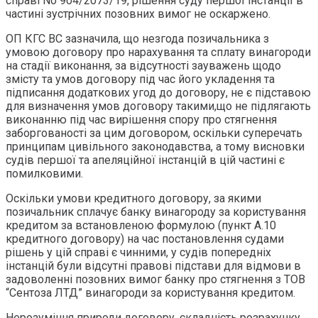
справі No 904/2073/19, рішення суду першої інстанції в
частині зустрічних позовних вимог не оскаржено.
ОП КГС ВС зазначила, що незгода позичальника з
умовою договору про нарахування та сплату винагороди
на стадії виконання, за відсутності зауважень щодо
змісту та умов договору під час його укладення та
підписання додаткових угод до договору, не є підставою
для визначення умов договору такими,що не підлягають
виконанню під час вирішення спору про стягнення
заборгованості за цим договором, оскільки суперечать
принципам цивільного законодавства, а тому висновки
судів першої та апеляційної інстанцій в цій частині є
помилковими.
Оскільки умови кредитного договору, за якими
позичальник сплачує банку винагороду за користування
кредитом за встановленою формулою (пункт А.10
кредитного договору) на час постановлення судами
рішень у цій справі є чинними, у судів попередніх
інстанцій були відсутні правові підстави для відмови в
задоволенні позовних вимог банку про стягнення з ТОВ
“Сентоза ЛТД” винагороди за користування кредитом.
Нерозуміння природи договору, складність розрахунку