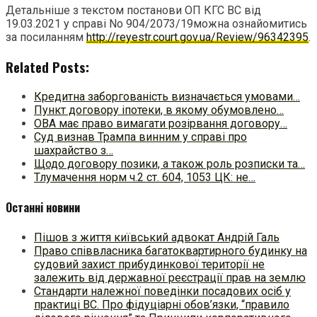
Детальніше з текстом постанови ОП КГС ВС від
19.03.2021 у справі No 904/2073/19можна ознайомитись
за посиланням
http://reyestr.court.gov.ua/Review/96342395
.
Related Posts:
Кредитна заборгованість визначається умовами…
Пункт договору іпотеки, в якому обумовлено…
ОВА має право вимагати розірвання договору…
Суд визнав Трампа винним у справі про
шахрайство з…
Щодо договору позики, а також роль розписки та…
Тлумачення норм ч.2 ст. 604, 1053 ЦК: не…
Останні новини
Пішов з життя київський адвокат Андрій Галь
Право співвласника багатоквартирного будинку на
судовий захист прибудинкової території не
залежить від державної реєстрації прав на землю
Стандарти належної поведінки посадових осіб у
практиці ВC. Про фідуціарні обов’язки, “правило