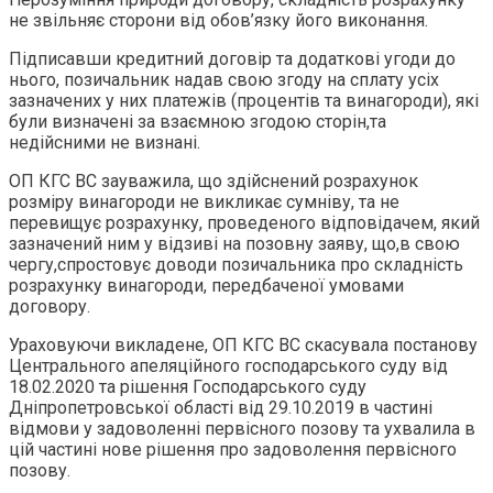
не звільняє сторони від обов’язку його виконання.
Підписавши кредитний договір та додаткові угоди до
нього, позичальник надав свою згоду на сплату усіх
зазначених у них платежів (процентів та винагороди), які
були визначені за взаємною згодою сторін,та
недійсними не визнані.
ОП КГС ВС зауважила, що здійснений розрахунок
розміру винагороди не викликає сумніву, та не
перевищує розрахунку, проведеного відповідачем, який
зазначений ним у відзиві на позовну заяву, що,в свою
чергу,спростовує доводи позичальника про складність
розрахунку винагороди, передбаченої умовами
договору.
Ураховуючи викладене, ОП КГС ВС скасувала постанову
Центрального апеляційного господарського суду від
18.02.2020 та рішення Господарського суду
Дніпропетровської області від 29.10.2019 в частині
відмови у задоволенні первісного позову та ухвалила в
цій частині нове рішення про задоволення первісного
позову.