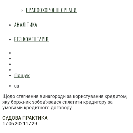
ПРАВООХОРОННІ ОРГАНИ
АНАЛІТИКА
БЕЗ КОМЕНТАРІВ
Facebook
Mail
Telegram
Feed
Пошук
ua
Щодо стягнення винагороди за користування кредитом,
яку боржник зобов’язався сплатити кредитору за
умовами кредитного договору
Перейти
СУДОВА ПРАКТИКА
до
17.06.2021
17:29
змісту