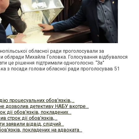
рнопільської обласної ради проголосували за
ви облради Михайла Головка. Голосування відбувалося
ти це рішення підтримали одноголосно. “За”
ка з посади голови обласної ради проголосував 51
ію процесуальних обов'язків,…
не дозволив детективу НАБУ вкотре…
к дії обов’язків, покладених…
в строк дії обов'язків,…
ати заявили відвід, слідчий…
бов'язків, покладених на адвоката…