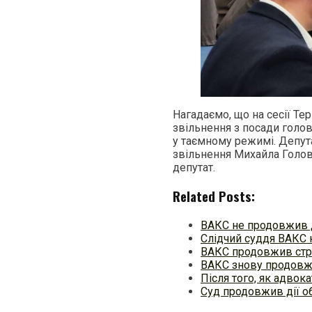
Нагадаємо, що на сесії Те
звільнення з посади голо
у таємному режимі. Депута
звільнення Михайла Голов
депутат.
Related Posts:
ВАКС не продовжив д
Слідчий суддя ВАКС 
ВАКС продовжив стро
ВАКС знову продовжи
Після того, як адвок
Суд продовжив дії о