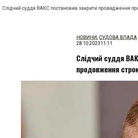
Слідчий суддя ВАКС постановив закрити провадження про 
Перейти
до
змісту
НОВИНИ
,
СУДОВА ВЛАДА
28.10.2023
11:11
Слідчий суддя ВАК
продовження строку