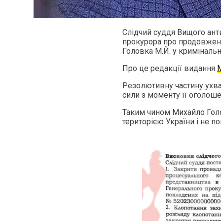
Слідчий суддя Вищого ант
прокурора про продовженн
Головка М.Й. у криміналь
Про це редакції видання
Резолютивну частину ухва
сили з моменту її оголоше
Таким чином Михайло Гол
територією України і не п