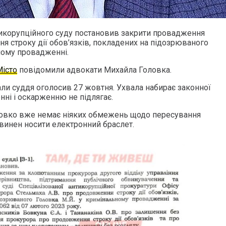
икорупційного суду постановив закрити провадження
я строку дії обов’язків, покладених на підозрюваного
ному провадженні.
Місто
повідомили адвокати Михайла Головка.
ли суддя оголосив 27 жовтня. Ухвала набирає законної
нні і оскарженню не підлягає.
овко вже немає ніяких обмежень щодо пересування
овинен носити електронний браслет.