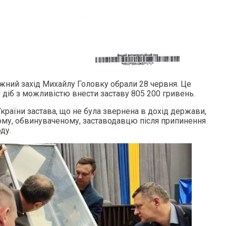
жний захід Михайлу Головку обрали 28 червня. Це
 діб з можливістю внести заставу 805 200 гривень.
 України застава, що не була звернена в дохід держави,
му, обвинуваченому, заставодавцю після припинення
ду.