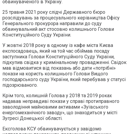
обвинуваченого в Україну.
25 травня 2021 року слідчі Державного бюро
розслідувань за процесуального керівництва Офісу
Генерального прокурора направили до суду
обвинувальний акт стосовно колишнього Голови
Конституційного Суду України.
У жовтні 2018 року в одному із кафе міста Києва
експосадовець, який на той час обіймав посаду
заступника Голови Конституційного Суду України,
підкупив свідка у кримінальному провадженні. Свідок
мав відмовитися від показань або дати «потрібні»
покази на користь колишнього Голови Вищого
господарського суду України, який перебував у статусі
підозрюваного.
Крім того, колишній Голова у 2018 та 2019 роках
надавав неправдиві покази у справі протиправного
заволодіння майновими активами «Зуївського
енергомеханічного заводу», що знаходиться у місті
Зугресі Донецької області.
Ексголова КСУ обвинувачується у завідомо