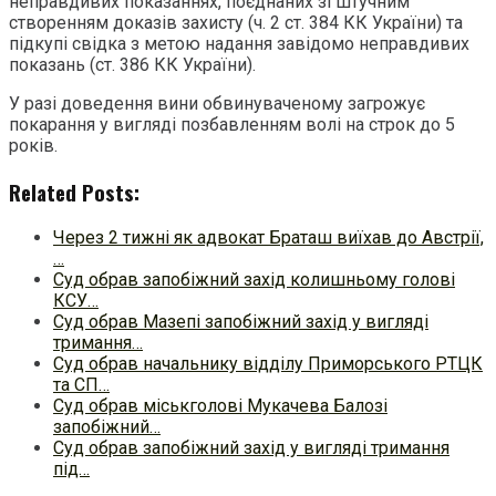
неправдивих показаннях, поєднаних зі штучним
створенням доказів захисту (ч. 2 ст. 384 КК України) та
підкупі свідка з метою надання завідомо неправдивих
показань (ст. 386 КК України).
У разі доведення вини обвинуваченому загрожує
покарання у вигляді позбавленням волі на строк до 5
років.
Related Posts:
Через 2 тижні як адвокат Браташ виїхав до Австрії,
…
Суд обрав запобіжний захід колишньому голові
КСУ…
Суд обрав Мазепі запобіжний захід у вигляді
тримання…
Суд обрав начальнику відділу Приморського РТЦК
та СП…
Суд обрав міськголові Мукачева Балозі
запобіжний…
Суд обрав запобіжний захід у вигляді тримання
під…