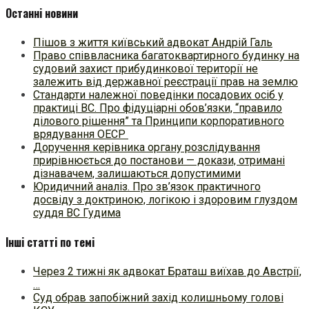
Останні новини
Пішов з життя київський адвокат Андрій Галь
Право співвласника багатоквартирного будинку на
судовий захист прибудинкової території не
залежить від державної реєстрації прав на землю
Стандарти належної поведінки посадових осіб у
практиці ВC. Про фідуціарні обов’язки, “правило
ділового рішення” та Принципи корпоративного
врядування ОЕСР
Доручення керівника органу розслідування
прирівнюється до постанови — докази, отримані
дізнавачем, залишаються допустимими
Юридичний аналіз. Про зв’язок практичного
досвіду з доктриною, логікою і здоровим глуздом
суддя ВС Гудима
Інші статті по темі
Через 2 тижні як адвокат Браташ виїхав до Австрії,
…
Суд обрав запобіжний захід колишньому голові