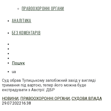
ПРАВООХОРОННІ ОРГАНИ
АНАЛІТИКА
БЕЗ КОМЕНТАРІВ
Facebook
Mail
Telegram
Feed
Пошук
ua
Суд обрав Тупицькому запобіжний захід у вигляді
тримання під вартою, тепер його можна буде
екстрадувати з Австрії: ДБР
Перейти
НОВИНИ
,
ПРАВООХОРОННІ ОРГАНИ
,
СУДОВА ВЛАДА
до
29.07.2022
16:38
змісту