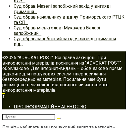
КСУ…
Суд обрав Мазепі запобіжний захід у вигляді
тримання…
Суд обрав начальнику відділу Приморського РТЦК
та СП…
Суд обрав міськголові Мукачева Балозі
запобіжний…
Суд обрав запобіжний захід у вигляді тримання
під…
©2026 "ADVOKAT POST". Всі права захищені. При
використанні матеріалів посилання на "ADVOKAT POST"
обов'язкове. Для інтернет-видань – обов`язкове пряме
відкрите для пошукових систем гіперпосилання
безпосередньо на матеріал. Посилання має бути
розміщене незалежно від повного чи часткового
використання матеріалів.
Footer
ПРО ІНФОРМАЦІЙНЕ АГЕНТСТВО
navigation
Шукати:
Почніть набирати ваш пошуковий запит та натисніть