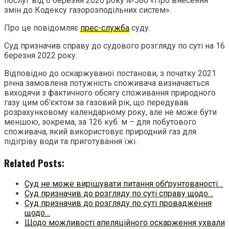
послуг від 6 березня 2020 року №580 «Про внесення
змін до Кодексу газорозподільних систем».
Про це повідомляє
прес-служба
суду.
Суд призначив справу до судового розгляду по суті на 16
березня 2022 року.
Відповідно до оскаржуваної постанови, з початку 2021
річна замовлена потужність споживача визначається
виходячи з фактичного обсягу споживання природного
газу цим об’єктом за газовий рік, що передував
розрахунковому календарному року, але не може бути
меншою, зокрема, за 126 куб. м – для побутового
споживача, який використовує природний газ для
підігріву води та приготування їжі.
Related Posts:
Суд не може вирішувати питання обґрунтованості…
Суд призначив до розгляду по суті справу щодо…
Суд призначив до розгляду по суті провадження
щодо…
Щодо можливості апеляційного оскарження ухвали