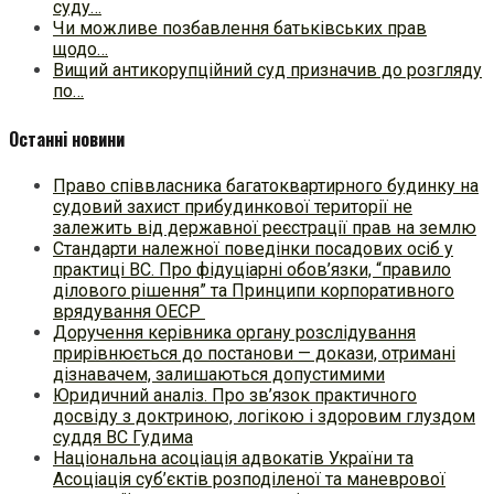
суду…
Чи можливе позбавлення батьківських прав
щодо…
Вищий антикорупційний суд призначив до розгляду
по…
Останні новини
Право співвласника багатоквартирного будинку на
судовий захист прибудинкової території не
залежить від державної реєстрації прав на землю
Стандарти належної поведінки посадових осіб у
практиці ВC. Про фідуціарні обов’язки, “правило
ділового рішення” та Принципи корпоративного
врядування ОЕСР
Доручення керівника органу розслідування
прирівнюється до постанови — докази, отримані
дізнавачем, залишаються допустимими
Юридичний аналіз. Про зв’язок практичного
досвіду з доктриною, логікою і здоровим глуздом
суддя ВС Гудима
Національна асоціація адвокатів України та
Асоціація суб’єктів розподіленої та маневрової