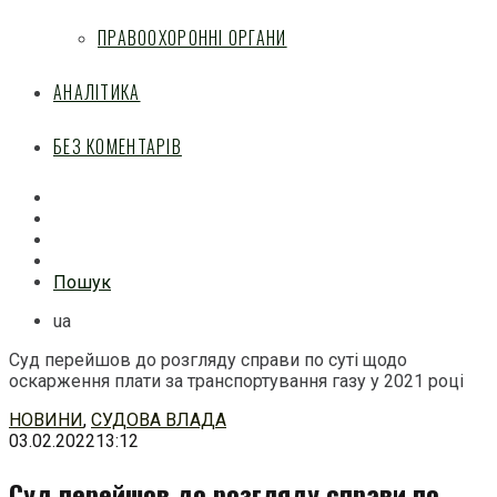
ПРАВООХОРОННІ ОРГАНИ
АНАЛІТИКА
БЕЗ КОМЕНТАРІВ
Facebook
Mail
Telegram
Feed
Пошук
ua
Суд перейшов до розгляду справи по суті щодо
оскарження плати за транспортування газу у 2021 році
Перейти
НОВИНИ
,
СУДОВА ВЛАДА
до
03.02.2022
13:12
змісту
Суд перейшов до розгляду справи по