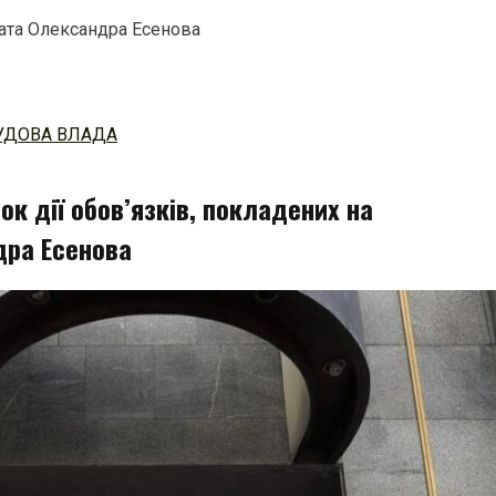
ката Олександра Есенова
УДОВА ВЛАДА
к дії обов’язків, покладених на
дра Есенова