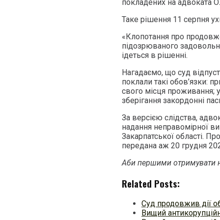
покладених на адвоката О
Таке рішення 11 серпня ух
«Клопотання про продовжен
підозрюваного задовольнит
ідеться в рішенні.
Нагадаємо, що суд відпуст
поклали такі обов’язки: 
свого місця проживання; у
зберігання закордонні пас
За версією слідства, адв
надання неправомірної ви
Закарпатської області. Пр
передана аж 20 грудня 202
Аби першими отримувати н
Related Posts:
Суд продовжив дії о
Вищий антикорупційн