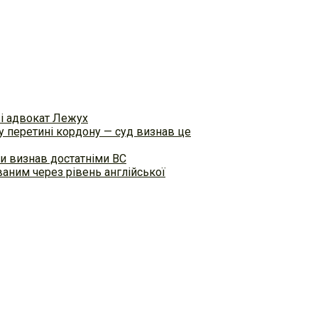
ві адвокат Лежух
 перетині кордону — суд визнав це
и визнав достатніми ВС
аним через рівень англійської