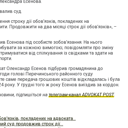
лександра Есенова.
валив суд.
ня строку дії обов’язків, покладених на
и. Продовжити на два місяці строк дії обов’язків», –
ив Есенова під особисте зобов’язання. На нього
прибувати за кожною вимогою; повідомляти про зміну
тримуватися від спілкування із свідками та здати на
порти.
окат Олександр Есенов підбурив громадянина до
годи голові Перечинського районного суду
оте саме передача грошових коштів відкладалась і була
4 року. У грудні того ж року Есенов виїздив за кордон.
овини, підпишіться на
телеграм-канал ADVOKAT POST
.
бов'язків, покладених на адвоката…
ий суд продовжив строк дії…