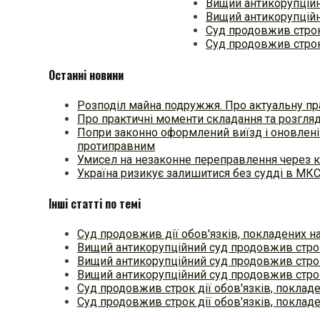
Вищий антикорупційн
Вищий антикорупційн
Cуд продовжив строк 
Суд продовжив строк 
Останні новини
Розподіл майна подружжя. Про актуальну пр
Про практичні моменти складання та розгля
Попри законно оформлений виїзд і оновлені
протиправним
Умисел на незаконне переправлення через к
Україна ризикує залишитися без судді в МК
Інші статті по темі
Суд продовжив дії обов'язків, покладених н
Вищий антикорупційний суд продовжив строк
Вищий антикорупційний суд продовжив строк
Вищий антикорупційний суд продовжив строк
Cуд продовжив строк дії обов'язків, поклад
Суд продовжив строк дії обов'язків, поклад