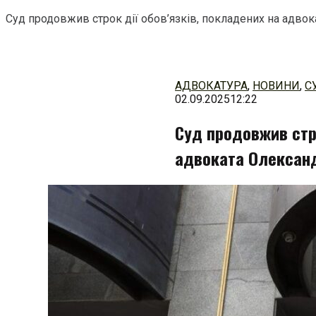
Суд продовжив строк дії обов’язків, покладених на адво
Перейти
до
змісту
АДВОКАТУРА
,
НОВИНИ
,
С
02.09.2025
12:22
Суд продовжив стро
адвоката Олексан