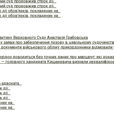
ий суд продовжив строк дії…
ий суд продовжив строк дії…
дії обов'язків, покладених на…
дії обов'язків, покладених на…
актику Верховного Суду Анастасія Грабовська
ду заяви про забезпечення позову в цивільному судочинст
 документи військового обліку прикордонники відмовили у
ордон доводиться без точних даних про маршрут: які доказ
С — головного кандидата Кишакевича визнали некваліфіков
а адвоката…
 дії…
 дії…
 дії…
ених на…
ених на…