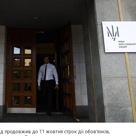
д продовжив до 11 жовтня строк дії обов’язків,