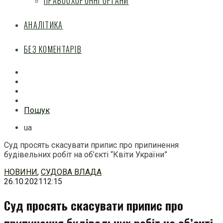
ПРАВООХОРОННІ ОРГАНИ
АНАЛІТИКА
БЕЗ КОМЕНТАРІВ
Facebook
Mail
Telegram
Feed
Пошук
ua
Суд просять скасувати припис про припинення
будівельних робіт на об’єкті “Квіти України”
Перейти
НОВИНИ
,
СУДОВА ВЛАДА
до
26.10.2021
12:15
змісту
Суд просять скасувати припис про
припинення будівельних робіт на об’єкті