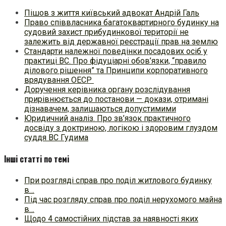
Пішов з життя київський адвокат Андрій Галь
Право співвласника багатоквартирного будинку на
судовий захист прибудинкової території не
залежить від державної реєстрації прав на землю
Стандарти належної поведінки посадових осіб у
практиці ВC. Про фідуціарні обов’язки, “правило
ділового рішення” та Принципи корпоративного
врядування ОЕСР
Доручення керівника органу розслідування
прирівнюється до постанови — докази, отримані
дізнавачем, залишаються допустимими
Юридичний аналіз. Про зв’язок практичного
досвіду з доктриною, логікою і здоровим глуздом
суддя ВС Гудима
Інші статті по темі
При розгляді справ про поділ житлового будинку
в…
Під час розгляду справ про поділ нерухомого майна
в…
Щодо 4 самостійних підстав за наявності яких