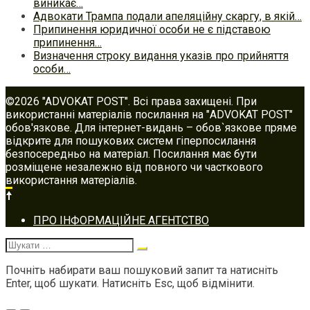
виникає…
Адвокати Трампа подали апеляційну скаргу, в якій…
Припинення юридичної особи не є підставою
припинення…
Визначення строку видання указів про прийняття
особи…
©2026 "ADVOKAT POST". Всі права захищені. При
використанні матеріалів посилання на "ADVOKAT POST"
обов'язкове. Для інтернет-видань – обов`язкове пряме
відкрите для пошукових систем гіперпосилання
безпосередньо на матеріал. Посилання має бути
розміщене незалежно від повного чи часткового
використання матеріалів.
Footer
ПРО ІНФОРМАЦІЙНЕ АГЕНТСТВО
navigation
Шукати:
Почніть набирати ваш пошуковий запит та натисніть
Enter, щоб шукати. Натисніть Esc, щоб відмінити.