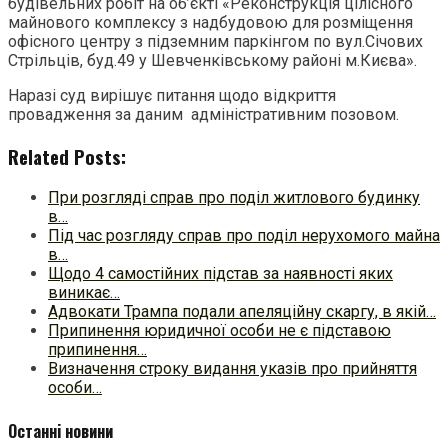
будівельних робіт на об’єкті «Реконструкція цілісного
майнового комплексу з надбудовою для розміщення
офісного центру з підземним паркінгом по вул.Січових
Стрільців, буд.49 у Шевченківському районі м.Києва».
Наразі суд вирішує питання щодо відкриття
провадження за даним адміністративним позовом.
Related Posts:
При розгляді справ про поділ житлового будинку
в…
Під час розгляду справ про поділ нерухомого майна
в…
Щодо 4 самостійних підстав за наявності яких
виникає…
Адвокати Трампа подали апеляційну скаргу, в якій…
Припинення юридичної особи не є підставою
припинення…
Визначення строку видання указів про прийняття
особи…
Останні новини