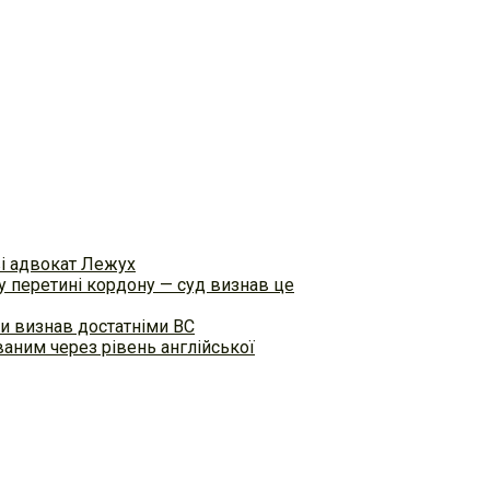
ві адвокат Лежух
 перетині кордону — суд визнав це
и визнав достатніми ВС
аним через рівень англійської