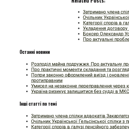
Related Posts:
Затримано члена спі
Очільник Української
Категорії спорів в г
Укладення договору 
Боксер Олександр Ус
Про актуальні пробл
Останні новини
Розподіл майна подружжя. Про актуальну пр
Про практичні моменти складання та розгля
Попри законно оформлений виїзд і оновлені
протиправним
Умисел на незаконне переправлення через к
Україна ризикує залишитися без судді в МК
Інші статті по темі
Затримано члена спілки адвокатів Закарпатс
Очільник Української Гельсінської спілки з 
Категорії спорів в галузі пенсійного забезпе