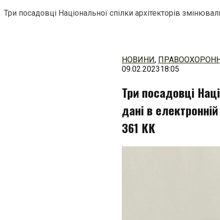
Три посадовці Національної спілки архітекторів змінювали 
Перейти
до
змісту
НОВИНИ
,
ПРАВООХОРОНН
09.02.2023
18:05
Три посадовці Наці
дані в електронній 
361 КК