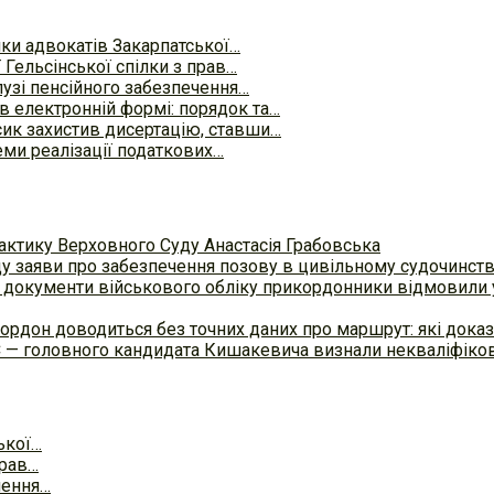
лки адвокатів Закарпатської…
 Гельсінської спілки з прав…
алузі пенсійного забезпечення…
в електронній формі: порядок та…
ик захистив дисертацію, ставши…
еми реалізації податкових…
актику Верховного Суду Анастасія Грабовська
ду заяви про забезпечення позову в цивільному судочинст
 документи військового обліку прикордонники відмовили у
ордон доводиться без точних даних про маршрут: які доказ
С — головного кандидата Кишакевича визнали некваліфіков
ької…
прав…
чення…