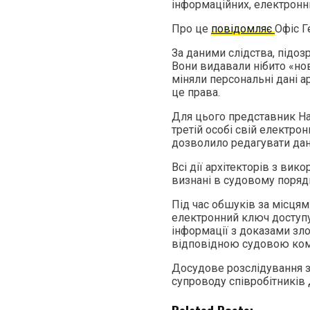
інформаційних, електронних
Про це
повідомляє
Офіс Г
За даними слідства, підоз
Вони видавали нібито «нові
міняли персональні дані а
це права.
Для цього представник На
третій особі свій електро
дозволило редагувати дан
Всі дії архітекторів з ви
визнані в судовому поряд
Під час обшуків за місця
електронний ключ доступу 
інформації з доказами зл
відповідною судовою ком
Досудове розслідування з
супроводу співробітників