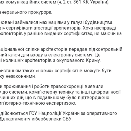
 комунікаційних систем (ч. 2 ст. 361 КК України).
енерального прокурора.
рювані займалися махінаціями у галузі будівництва.
» сертифікати атестації архітекторів. Хоча насправді
рхітекторів у раніше виданих сертифікатах, не маючи на
ціональної спілки архітекторів передав підконтрольній
нний ключ для входу в електронну систему. Це
і колишніх архітекторів з окупованого Криму.
користанням таких «нових» сертифікатів можуть бути
ку незаконними.
ми проживання і роботи правоохоронці виявили
до системи, комп’ютерну техніку та інші цифрові носії
очинних дій, що в подальшому було підтверджено
п’ютерно-технічною експертизою.
дійснюється ГСУ Нацполіції України за оперативного
 Департаменту кібербезпеки СБУ.