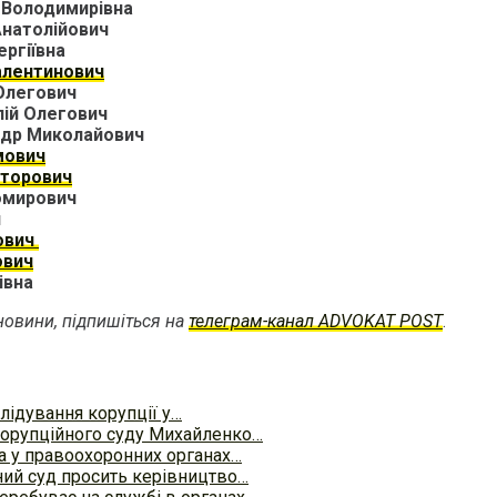
 Володимирівна
натолійович
ргіївна
алентинович
Олегович
ій Олегович
ндр Миколайович
мович
кторович
омирович
ч
ович
ович
івна
овини, підпишіться на
телеграм-канал ADVOKAT POST
.
лідування корупції у…
корупційного суду Михайленко…
а у правоохоронних органах…
ий суд просить керівництво…