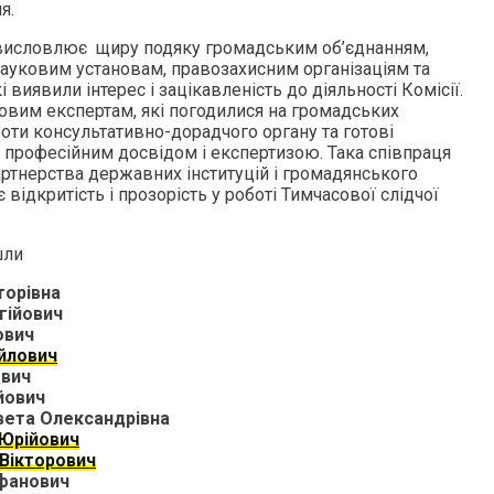
я.
 висловлює щиру подяку громадським об’єднанням,
науковим установам, правозахисним організаціям та
виявили інтерес і зацікавленість до діяльності Комісії.
овим експертам, які погодилися на громадських
оти консультативно-дорадчого органу та готові
, професійним досвідом і експертизою. Така співпраця
тнерства державних інституцій і громадянського
 відкритість і прозорість у роботі Тимчасової слідчої
шли
торівна
гійович
ович
йлович
ович
йович
вета Олександрівна
 Юрійович
Вікторович
фанович