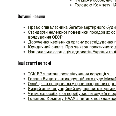
Чи може особа, яка п
Головою Комітету НА
Останні новини
Право співвласника багатоквартирного будин
Стандарти належної поведінки посадових осі
врядування ОЕСР
Доручення керівника органу розслідування 
Юридичний аналіз. Про зв’язок практичного 
Національна асоціація адвокатів України та 
Інші статті по темі
ТСК ВР з питань розслідування корупції у…
Голова Вищого антикорупційного суду Миха
Особа, яка працювала у правоохоронних орг
Вищий антикорупційний суд просить керівн
Чи може особа, яка перебуває на службі в о
Головою Комітету НААУ з питань незалежно