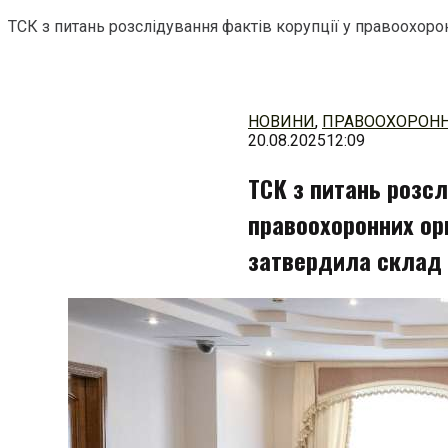
ТСК з питань розслідування фактів корупції у правоохоро
Перейти
до
змісту
НОВИНИ
,
ПРАВООХОРОНН
20.08.2025
12:09
ТСК з питань розсл
правоохоронних орг
затвердила склад 