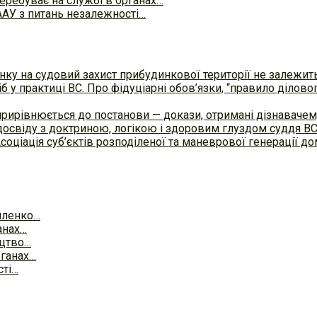
еребуває на службі в органах…
АУ з питань незалежності…
ку на судовий захист прибудинкової території не залежит
б у практиці ВC. Про фідуціарні обов’язки, “правило ділов
прирівнюється до постанови — докази, отримані дізнавач
досвіду з доктриною, логікою і здоровим глуздом суддя В
Асоціація суб’єктів розподіленої та маневрової генерації 
йленко…
анах…
ицтво…
рганах…
сті…