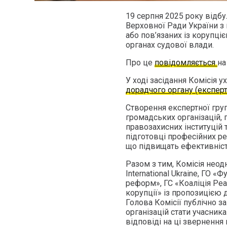
19 серпня 2025 року відбу
Верховної Ради України з
або пов’язаних із корупці
органах судової влади.
Про це
повідомляється
на
У ході засідання Комісія 
дорадчого органу (експерт
Створення експертної гру
громадських організацій, 
правозахисних інституцій 
підготовці професійних р
що підвищать ефективність
Разом з тим, Комісія неод
International Ukraine, ГО 
реформ», ГС «Коаліція Ре
корупції» із пропозицією 
Голова Комісії публічно 
організацій стати учасник
відповіді на ці звернення 