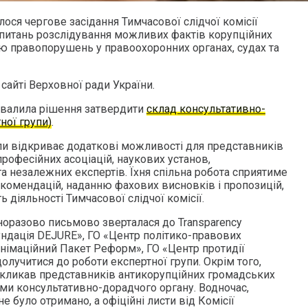
лося чергове засідання Тимчасової слідчої комісії
 питань розслідування можливих фактів корупційних
єю правопорушень у правоохоронних органах, судах та
 сайті Верховної ради України.
ухвалила рішення затвердити
склад консультативно-
ної групи)
.
пи відкриває додаткові можливості для представників
професійних асоціацій, наукових установ,
та незалежних експертів. Їхня спільна робота сприятиме
екомендацій, наданню фахових висновків і пропозицій,
 діяльності Тимчасової слідчої комісії.
норазово письмово зверталася до Transparency
«Фундація DEJURE», ГО «Центр політико-правових
анімаційний Пакет Реформ», ГО «Центр протидії
долучитися до роботи експертної групи. Окрім того,
закликав представників антикорупційних громадських
ами консультативно-дорадчого органу. Водночас,
не було отримано, а офіційні листи від Комісії