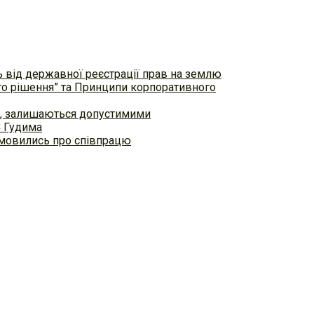
ь від державної реєстрації прав на землю
ого рішення” та Принципи корпоративного
ем, залишаються допустимими
С Гудима
домовились про співпрацю