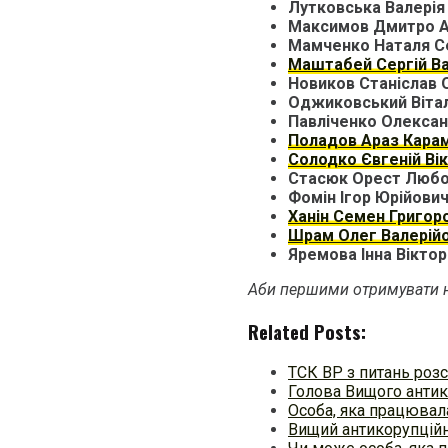
Лутковська Валерія
Максимов Дмитро А
Мамченко Наталя Се
Маштабей Сергій В
Новиков Станіслав 
Оджиковський Вітал
Павліченко Олекса
Поладов Араз Кара
Солодко Євгеній Ві
Стасюк Орест Люб
Фомін Ігор Юрійови
Ханін Семен Григор
Шрам Олег Валерій
Яремова Інна Віктор
Аби першими отримувати н
Related Posts:
ТСК ВР з питань розс
Голова Вищого анти
Особа, яка працювал
Вищий антикорупційн