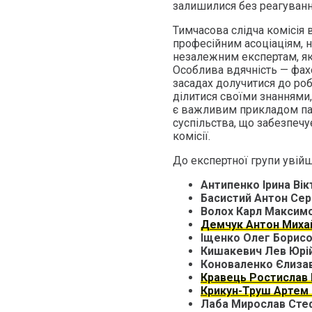
залишилися без реагуванн
Тимчасова слідча комісія
професійним асоціаціям, 
незалежним експертам, які 
Особлива вдячність — фах
засадах долучитися до роб
ділитися своїми знаннями
є важливим прикладом пар
суспільства, що забезпечує
комісії.
До експертної групи увій
Антипенко Ірина Вік
Басистий Антон Сер
Волох Карл Максим
Демчук Антон Миха
Іщенко Олег Борис
Кишакевич Лев Юрі
Коноваленко Єлиза
Кравець Ростислав
Крикун-Труш Артем 
Лаба Мирослав Сте