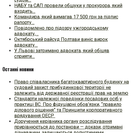
НАБУ та САП провели обшуки у прокурора, який
входить…
Командира, який вимагав 17 500 грн за підпис
рапорту…
Повідомлено про підозру ужгородському
адвокату,…
Октябрський райсуд Полтави виніс вирок
адвокату…
У Львові затримано адвоката, який обіцяв
сприяти…
Останні новини
Право співвласника багатоквартирного будинку на
судовий захист прибудинкової території не
залежить від державної реєстрації прав на землю
Стандарти належної поведінки посадових осіб у
практиці ВC. Про фідуціарні обов’язки, “правило
ділового рішення” та Принципи корпоративного
врядування ОЕСР
Доручення керівника органу розслідування
прирівнюється до постанови — докази, отримані
дізнавачем, залишаються допустимими