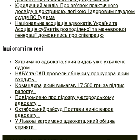
Юридичний аналіз. Про зв’язок практичного
досвіду з доктриною, логікою і здоровим глуздом
суддя ВС Гудима
Національна асоціація адвокатів України та
Асоціація суб’єктів розподіленої та маневрової
генерації домовились про співпрацю
Інші статті по темі
Затримано адвоката, який видав уже ухвалене
судом…
НАБУ та САП провели обшуки у прокурора, який
входить…
Командира, який вимагав 17 500 грн за підпис
рапорту…
Повідомлено про підозру ужгородському
адвокату,…
Октябрський райсуд Полтави виніс вирок
адвокату…
У Львові затримано адвоката, який обіцяв
сприяти…