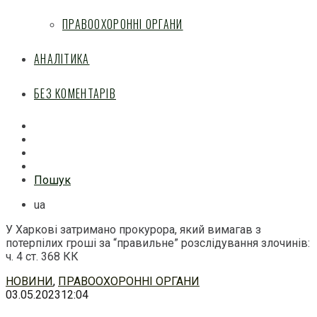
ПРАВООХОРОННІ ОРГАНИ
АНАЛІТИКА
БЕЗ КОМЕНТАРІВ
Facebook
Mail
Telegram
Feed
Пошук
ua
У Харкові затримано прокурора, який вимагав з
потерпілих гроші за “правильне” розслідування злочинів:
ч. 4 ст. 368 КК
Перейти
НОВИНИ
,
ПРАВООХОРОННІ ОРГАНИ
до
03.05.2023
12:04
змісту