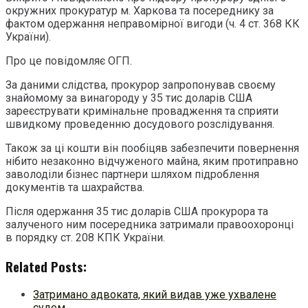
окружних прокуратур м. Харкова та посереднику за
фактом одержання неправомірної вигоди (ч. 4 ст. 368 КК
України).
Про це повідомляє ОГП.
За даними слідства, прокурор запропонував своєму
знайомому за винагороду у 35 тис доларів США
зареєструвати кримінальне провадження та сприяти
швидкому проведенню досудового розслідування.
Також за ці кошти він пообіцяв забезпечити повернення
нібито незаконно відчуженого майна, яким протиправно
заволоділи бізнес партнери шляхом підроблення
документів та шахрайства.
Після одержання 35 тис доларів США прокурора та
залученого ним посередника затримали правоохоронці
в порядку ст. 208 КПК України.
Related Posts:
Затримано адвоката, який видав уже ухвалене
судом…