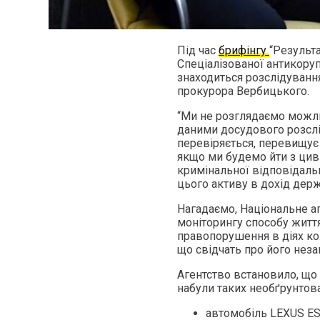
Під час
брифінгу
“Результа
Спеціалізованої антикоруп
знаходиться розслідуванн
прокурора Вербицького.
“Ми не розглядаємо можлив
даними досудового розслі
перевіряється, перевищує 
якщо ми будемо йти з цив
кримінальної відповідальн
цього активу в дохід дер
Нагадаємо, Національне аг
моніторингу способу житт
правопорушення в діях ко
що свідчать про його неза
Агентство встановило, що
набули таких необґрунтова
автомобіль LEXUS ES 