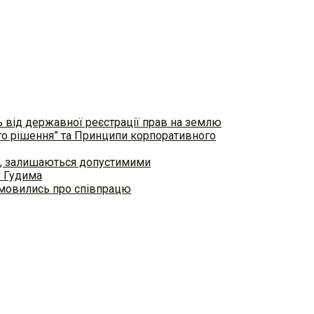
ь від державної реєстрації прав на землю
ого рішення” та Принципи корпоративного
ем, залишаються допустимими
С Гудима
домовились про співпрацю