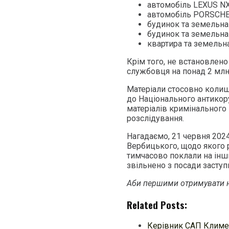
автомобіль LEXUS NX 
автомобіль PORSCHE 
будинок та земельна 
будинок та земельна 
квартира та земельна 
Крім того, не встановлен
службовця на понад 2 млн 
Матеріали стосовно коли
до Національного антикор
матеріалів кримінальног
розслідування.
Нагадаємо, 21 червня 202
Вербицького, щодо якого 
тимчасово поклали на інш
звільнено з посади засту
Аби першими отримувати н
Related Posts:
Керівник САП Климе