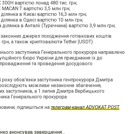
300H вартістю понад 480 тис. грн;
MACAN T вартістю 3,5 млн грн;
ділянка в Києві вартістю 16,3 млн грн;
ділянка в Одесі вартістю 10 млн грн;
ділянка в Анталії (Туреччина) вартістю 3,9 млн грн;
о законних джерел походження готівкових коштів
грн, а також криптовалюти Tether (USDT).
шнього заступника Генерального прокурора направлено
упційного бюро України для приєднання їх до
о провадження та проведення досудового
4 року обов’язки заступника генпрокурора Дмитра
розслідують можливе незаконне збагачення,
их заступників, а 1 липня Дмитра Вербицького
пника Генерального прокурора.
овини, підпишіться на
телеграм-канал ADVOKAT POST
.
нко анонсував завершення…