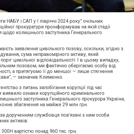
ти НАБУ і САП у І півріччі 2024 року” очільник
ційної прокуратури проінформував на якій стадії
я щодо колишнього заступника Генерального
ість заявлення цивільного позову, оскільки, згідно з
дування, сума неправомірного активу, який
поріг цивільної відповідальності. І в цьому випадку,
ільним позовом, ми фактично оберігаємо особу від
ості, а притягуємо її до меншої — лише стягнення
жави”, — зазначив Клименко.
ентство з питань запобігання корупції під час
я виявило ознаки корупційного кримінального
лишнього заступника Генерального прокурора України,
конне збагачення на майже 29 млн грн.
 за дорученням службовця пов’язані з ним особи
них активів:
300H вартістю понад 960 тис. грн;