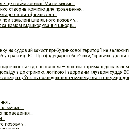
я - це новий злочин. Ми не маємо…
нко створив комісію для проведення…
езвідсоткової фінансової…
 при заявлені цивільного позову у…
ханізмом відшкодування шкоди,…
ку на судовий захист прибудинкової території не залежит
б у практиці ВC. Про фідуціарні обов’язки, “правило ділов
прирівнюється до постанови — докази, отримані дізнавач
досвіду з доктриною, логікою і здоровим глуздом суддя В
Асоціація суб’єктів розподіленої та маневрової генерації 
ення…
и не маємо…
ля проведення…
ої…
го позову у…