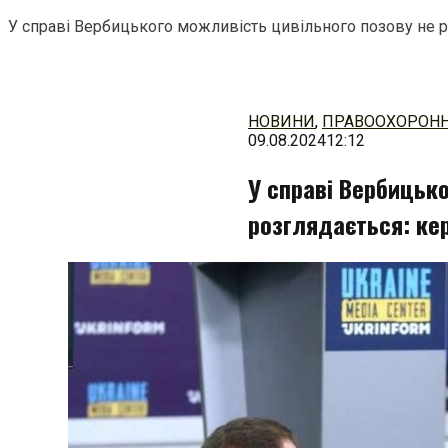
У справі Вербицького можливість цивільного позову не 
Перейти
до
змісту
НОВИНИ
,
ПРАВООХОРОНН
09.08.2024
12:12
У справі Вербицько
розглядається: ке