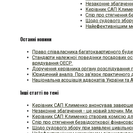
Незаконне збагаченн
Керівник САП Климе
Спір про стягнення б
Щодо судового збору
Найефективнішим ме
Останні новини
Право співвласника багатоквартирного будин
Стандарти належної поведінки посадових осі
врядування ОЕСР
Доручення керівника органу розслідування 
Юридичний аналіз. Про зв’язок практичного 
Національна асоціація адвокатів України та 
Інші статті по темі
Керівник САП Клименко анонсував заверш
Незаконне збагачення - це новий злочин. М
Керівник САП Клименко створив комісію д
Спір про стягнення безвідсоткової фінансов
Щодо судового збору при заявлені цивільно