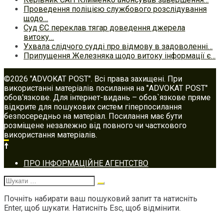
Проведення поліцією службового розслідування
щодо…
Суд ЄС переклав тягар доведення джерела
витоку…
Ухвала слідчого судді про відмову в задоволенні…
Припущення Железняка щодо витоку інформації є…
©2026 "ADVOKAT POST". Всі права захищені. При
використанні матеріалів посилання на "ADVOKAT POST"
обов'язкове. Для інтернет-видань – обов`язкове пряме
відкрите для пошукових систем гіперпосилання
безпосередньо на матеріал. Посилання має бути
розміщене незалежно від повного чи часткового
використання матеріалів.
Footer
ПРО ІНФОРМАЦІЙНЕ АГЕНТСТВО
navigation
Шукати:
Почніть набирати ваш пошуковий запит та натисніть
Enter, щоб шукати. Натисніть Esc, щоб відмінити.