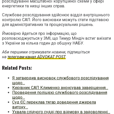
розслідуванні масштабної корупційної схеми у сфері
енергетики та низці інших справ.
Службове розслідування здійснює відділ внутрішнього
контролю САП. Його висновки можуть стати підставою
для адміністративних та процесуальних рішень.
Ймовірно йдеться про інформацію, що
розповсюджується у ЗМІ, що Тимур Міндіч встиг виїхати
з України за кілька годин до обшуку НАБУ.
Аби першими отримувати новини, підпишіться
на
телеграм-канал ADVOKAT POST
.
Related Posts:
Я затвердив висновок службового розслідування
щодо…
Керівник САП Клименко анонсував завершення…
Проведення поліцією службового розслідування
щодо…
Суд ЄС переклав тягар доведення джерела
витоку…
Ухвала слідчого судді про відмову в задоволенні…