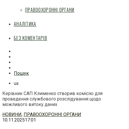
ПРАВООХОРОННІ ОРГАНИ
АНАЛІТИКА
БЕЗ КОМЕНТАРІВ
Facebook
Mail
Telegram
Feed
Пошук
ua
Керівник САП Клименко створив комісію для
проведення службового розслідування щодо
можливого витоку даних
Перейти
НОВИНИ
,
ПРАВООХОРОННІ ОРГАНИ
до
10.11.2025
17:01
змісту