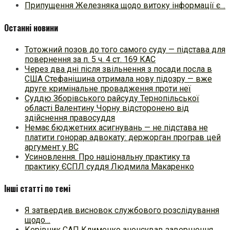
Припущення Железняка щодо витоку інформації є…
Останні новини
Тотожний позов до того самого суду — підстава для
повернення за п. 5 ч. 4 ст. 169 КАС
Через два дні після звільнення з посади посла в
США Стефанішина отримала нову підозру — вже
друге кримінальне провадження проти неї
Суддю Зборівського райсуду Тернопільської
області Валентину Чорну відсторонено від
здійснення правосуддя
Немає бюджетних асигнувань — не підстава не
платити гонорар адвокату: держорган програв цей
аргумент у ВС
Усиновлення. Про національну практику та
практику ЄСПЛ суддя Людмила Макаренко
Інші статті по темі
Я затвердив висновок службового розслідування
щодо…
Керівник САП Клименко анонсував завершення…