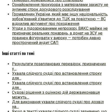
Ознайомлення прокурора з матеріалами захисту не
зупиняє строк досудового розслідування
Громадянин України, який має іншу національність,
зобов’язаний з’явитися до ТЦК за повісткою — ВС
відхилив аргумент про походження
Угоди з підозрюваними непрозорі, ВАКС майже не
призначає реальних покарань, а донат на ЗСУ не
повинен фігурувати у вироку — потрібен давно
прострочений аудит САП
Інші статті по темі
Результати позапланових перевірок, призначених
у…
Ухвала слідчого судді про встановлення строку
для…
Ухвала слідчого судді про встановлення строку
для…
Судові рішення з оцінкою дій держвиконавця
можуть…
Для виконання ухвали слідчого судді про дозвіл
на…
Якщо в тексті ухвали слідчого судді зазначено, що…