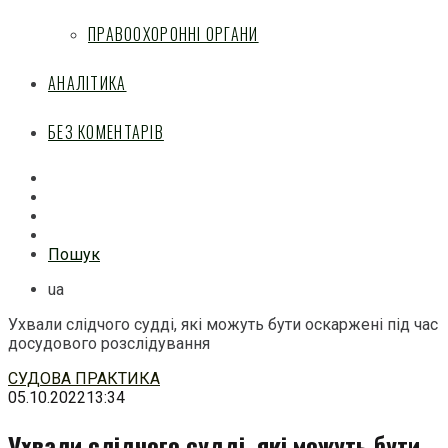
ПРАВООХОРОННІ ОРГАНИ
АНАЛІТИКА
БЕЗ КОМЕНТАРІВ
Facebook
Mail
Telegram
Feed
Пошук
ua
Ухвали слідчого судді, які можуть бути оскаржені під час
досудового розслідування
Перейти
СУДОВА ПРАКТИКА
до
05.10.2022
13:34
змісту
Ухвали слідчого судді, які можуть бути