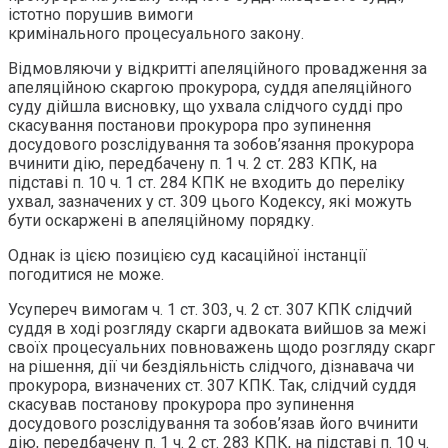
істотно порушив вимоги
кримінального процесуального закону.
Відмовляючи у відкритті апеляційного провадження за
апеляційною скаргою прокурора, суддя апеляційного
суду дійшла висновку, що ухвала слідчого судді про
скасування постанови прокурора про зупинення
досудового розслідування та зобов’язання прокурора
вчинити дію, передбачену п. 1 ч. 2 ст. 283 КПК, на
підставі п. 10 ч. 1 ст. 284 КПК не входить до переліку
ухвал, зазначених у ст. 309 цього Кодексу, які можуть
бути оскаржені в апеляційному порядку.
Однак із цією позицією суд касаційної інстанції
погодитися не може.
Усупереч вимогам ч. 1 ст. 303, ч. 2 ст. 307 КПК слідчий
суддя в ході розгляду скарги адвоката вийшов за межі
своїх процесуальних повноважень щодо розгляду скарг
на рішення, дії чи бездіяльність слідчого, дізнавача чи
прокурора, визначених ст. 307 КПК. Так, слідчий суддя
скасував постанову прокурора про зупинення
досудового розслідування та зобов’язав його вчинити
дію, передбачену п. 1 ч. 2 ст. 283 КПК, на підставі п. 10 ч.