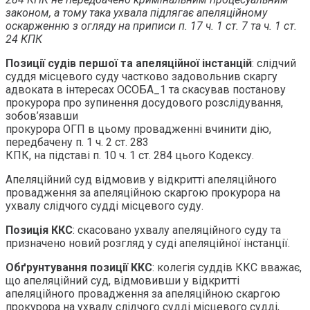
законом, а тому така ухвала підлягає апеляційному
оскарженню з огляду на приписи п. 17 ч. 1 ст. 7 та ч. 1 ст.
24 КПК
Позиції судів першої та апеляційної інстанцій
: слідчий
суддя місцевого суду частково задовольнив скаргу
адвоката в інтересах ОСОБА_1 та скасував постанову
прокурора про зупинення досудового розслідування,
зобов’язавши
прокурора ОГП в цьому провадженні вчинити дію,
передбачену п. 1 ч. 2 ст. 283
КПК, на підставі п. 10 ч. 1 ст. 284 цього Кодексу.
Апеляційний суд відмовив у відкритті апеляційного
провадження за апеляційною скаргою прокурора на
ухвалу слідчого судді місцевого суду.
Позиція ККС
: скасовано ухвалу апеляційного суду та
призначено новий розгляд у суді апеляційної інстанції.
Обґрунтування позиції ККС
: колегія суддів ККС вважає,
що апеляційний суд, відмовивши у відкритті
апеляційного провадження за апеляційною скаргою
прокурора на ухвалу слідчого судді місцевого судді,