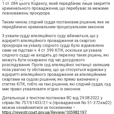
1 ст. 284 цього Кодексу, який передбачає лише закриття
кримінального провадження, що перебуває за межами
повноважень прокурора.
Таким чином, слідчий суддя постановив рішення, яке не
передбачено кримінальним процесуальним законом.
З ухвали судді апеляційного суду вбачається, що у
відкритті апеляційного провадження за скаргою
прокурора на ухвалу слідчого судді було відмовлено
саме на підставі ч. 4 ст. 399 КПК, оскільки ця ухвала
слідчого судді не входить до переліку таких рішень, які
можуть бути оскаржені під час досудового
розслідування. Проте суд апеляційної інстанції залишив
поза увагою ту обставину, що це стосується відмови у
відкритті апеляційного провадження за апеляційними
скаргами на судові рішення, які прямо визначені у
статтях КПК, тобто на такі рішення, які слідчий суддя, суд
має право ухвалювати згідно із законом.
Детальніше з текстом постанови ВС від 29.08.2022 у
справі No 757/61433/21-к (провадження No 51-372км22)
можна ознайомитися за посиланням –
https://reyestr.court.gov.ua/Review/105982197
.