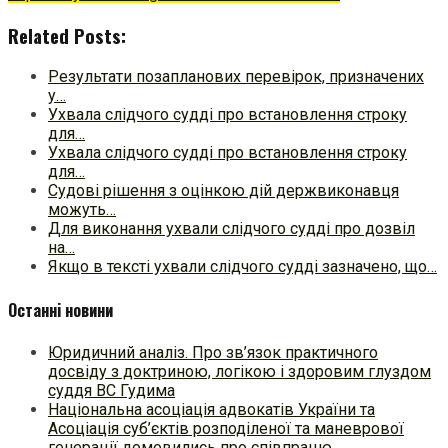
Related Posts:
Результати позапланових перевірок, призначених
у…
Ухвала слідчого судді про встановлення строку
для…
Ухвала слідчого судді про встановлення строку
для…
Судові рішення з оцінкою дій держвиконавця
можуть…
Для виконання ухвали слідчого судді про дозвіл
на…
Якщо в тексті ухвали слідчого судді зазначено, що…
Останні новини
Юридичний аналіз. Про зв’язок практичного
досвіду з доктриною, логікою і здоровим глуздом
суддя ВС Гудима
Національна асоціація адвокатів України та
Асоціація суб’єктів розподіленої та маневрової
генерації домовились про співпрацю