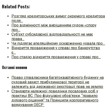
Related Posts:
Розгляд кредиторських вимог окремого кредитора
після…
Про відмінності між вирішенням судом «спору
про…
Суб’єкт субсидіарної відповідальності не має
права…
Чи підлягає апеляційному оскарженню ухвала про…
Відкриття провадження у справі про банкрутство
є…
Про стадію відкриття провадження у справі про…
Останні новини
Право співвласника багатоквартирного будинку на
судовий захист прибудинкової території не
залежить від державної реєстрації прав на землю
Стандарти належної поведінки посадових осіб у
практиці ВC. Про фідуціарні обов’язки, “правило
ділового рішення” та Принципи корпоративного
врядування ОЕСР