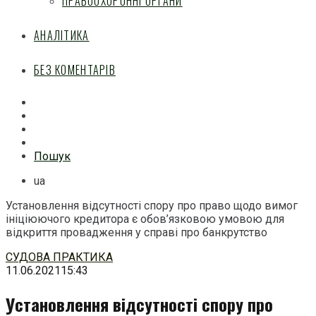
ПРАВООХОРОННІ ОРГАНИ
АНАЛІТИКА
БЕЗ КОМЕНТАРІВ
Facebook
Mail
Telegram
Feed
Пошук
ua
Установлення відсутності спору про право щодо вимог
ініціюючого кредитора є обов’язковою умовою для
відкриття провадження у справі про банкрутство
Перейти
СУДОВА ПРАКТИКА
до
11.06.2021
15:43
змісту
Установлення відсутності спору про