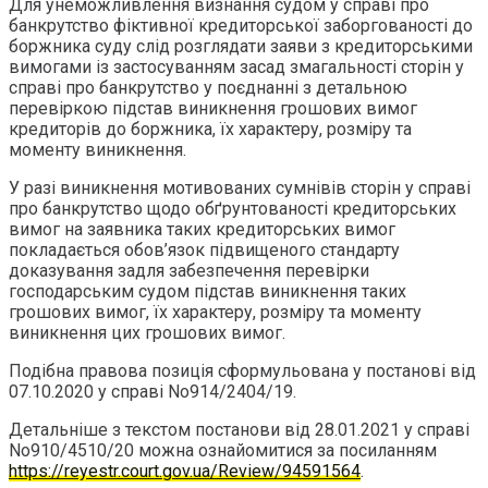
Для унеможливлення визнання судом у справі про
банкрутство фіктивної кредиторської заборгованості до
боржника суду слід розглядати заяви з кредиторськими
вимогами із застосуванням засад змагальності сторін у
справі про банкрутство у поєднанні з детальною
перевіркою підстав виникнення грошових вимог
кредиторів до боржника, їх характеру, розміру та
моменту виникнення.
У разі виникнення мотивованих сумнівів сторін у справі
про банкрутство щодо обґрунтованості кредиторських
вимог на заявника таких кредиторських вимог
покладається обов’язок підвищеного стандарту
доказування задля забезпечення перевірки
господарським судом підстав виникнення таких
грошових вимог, їх характеру, розміру та моменту
виникнення цих грошових вимог.
Подібна правова позиція сформульована у постанові від
07.10.2020 у справі No914/2404/19.
Детальніше з текстом постанови від 28.01.2021 у справі
No910/4510/20 можна ознайомитися за посиланням
https://reyestr.court.gov.ua/Review/94591564
.