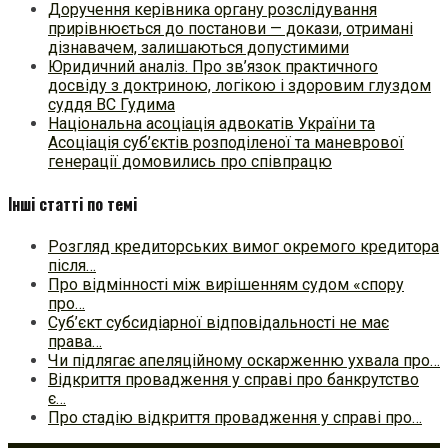
Доручення керівника органу розслідування
прирівнюється до постанови — докази, отримані
дізнавачем, залишаються допустимими
Юридичний аналіз. Про зв’язок практичного
досвіду з доктриною, логікою і здоровим глуздом
суддя ВС Гудима
Національна асоціація адвокатів України та
Асоціація суб’єктів розподіленої та маневрової
генерації домовились про співпрацю
Інші статті по темі
Розгляд кредиторських вимог окремого кредитора
після…
Про відмінності між вирішенням судом «спору
про…
Суб’єкт субсидіарної відповідальності не має
права…
Чи підлягає апеляційному оскарженню ухвала про…
Відкриття провадження у справі про банкрутство
є…
Про стадію відкриття провадження у справі про…