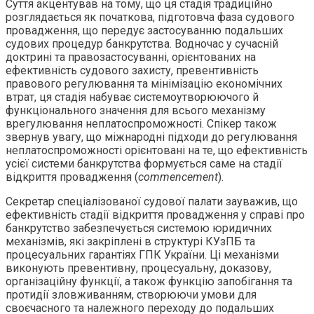
Суття акцентував на тому, що ця стадія традиційно
розглядається як початкова, підготовча фаза судового
провадження, що передує застосуванню подальших
судових процедур банкрутства. Водночас у сучасній
доктрині та правозастосуванні, орієнтованих на
ефективність судового захисту, превентивність
правового регулювання та мінімізацію економічних
втрат, ця стадія набуває системоутворюючого й
функціонального значення для всього механізму
врегулювання неплатоспроможності. Спікер також
звернув увагу, що міжнародні підходи до регулювання
неплатоспроможності орієнтовані на те, що ефективність
усієї системи банкрутства формується саме на стадії
відкриття провадження (
commencement
).
Секретар спеціалізованої судової палати зауважив, що
ефективність стадії відкриття провадження у справі про
банкрутство забезпечується системою юридичних
механізмів, які закріплені в структурі КУзПБ та
процесуальних гарантіях ГПК України. Ці механізми
виконують превентивну, процесуальну, доказову,
організаційну функції, а також функцію запобігання та
протидії зловживанням, створюючи умови для
своєчасного та належного переходу до подальших