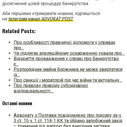
досягнення цілей процедур банкрутства.
Аби першими отримувати новини, підпишіться
на
телеграм-канал ADVOKAT POST
.
Related Posts:
Про особливості правничої допомоги у справах
про…
Чи підлягає апеляційному оскарженню ухвала про…
Відкриття провадження у справі про банкрутство
є…
Розпорядник майна боржника не може звертатися
із…
Про санкції і мораторій під час війни та актуальну…
Про правову природу субсидіарної
відповідальності,…
Останні новини
Адвокату з Полтави повідомлено про підозру за ч.
3 ст. 15 ч. 1 ст. 114-1 КК та обрано запобіжний захід
– тримання під вартою без внесення застави