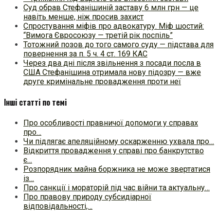
Суд обрав Стефанішиній заставу 6 млн грн — це
навіть менше, ніж просив захист
Спростування міфів про адвокатуру. Міф шостий:
“Вимога Євросоюзу — третій рік поспіль”
Тотожний позов до того самого суду — підстава для
повернення за п. 5 ч. 4 ст. 169 КАС
Через два дні після звільнення з посади посла в
США Стефанішина отримала нову підозру — вже
друге кримінальне провадження проти неї
Інші статті по темі
Про особливості правничої допомоги у справах
про…
Чи підлягає апеляційному оскарженню ухвала про…
Відкриття провадження у справі про банкрутство
є…
Розпорядник майна боржника не може звертатися
із…
Про санкції і мораторій під час війни та актуальну…
Про правову природу субсидіарної
відповідальності,…