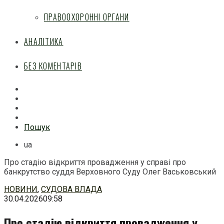
ПРАВООХОРОННІ ОРГАНИ
АНАЛІТИКА
БЕЗ КОМЕНТАРІВ
Facebook
Mail
Telegram
Feed
Пошук
ua
Про стадію відкриття провадження у справі про
банкрутство суддя Верховного Суду Олег Васьковський
Перейти
НОВИНИ
,
СУДОВА ВЛАДА
до
30.04.2026
09:58
змісту
Про стадію відкриття провадження у