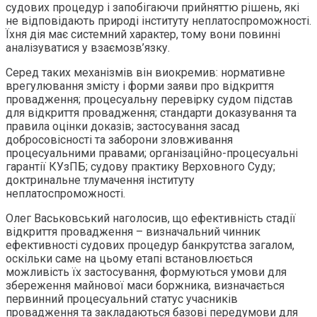
судових процедур і запобігаючи прийняттю рішень, які
не відповідають природі інституту неплатоспроможності.
Їхня дія має системний характер, тому вони повинні
аналізуватися у взаємозв’язку.
Серед таких механізмів він виокремив: нормативне
врегулювання змісту і форми заяви про відкриття
провадження; процесуальну перевірку судом підстав
для відкриття провадження; стандарти доказування та
правила оцінки доказів; застосування засад
добросовісності та заборони зловживання
процесуальними правами; організаційно-процесуальні
гарантії КУзПБ; судову практику Верховного Суду;
доктринальне тлумачення інституту
неплатоспроможності.
Олег Васьковський наголосив, що ефективність стадії
відкриття провадження – визначальний чинник
ефективності судових процедур банкрутства загалом,
оскільки саме на цьому етапі встановлюється
можливість їх застосування, формуються умови для
збереження майнової маси боржника, визначається
первинний процесуальний статус учасників
провадження та закладаються базові передумови для