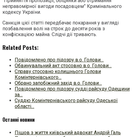
“Прийняття пропозиції, обіцянки або отримання
неправомірної вигоди посадовцем” Кримінального
кодексу України.
Санкція цієї статті передбачає покарання у вигляді
позбавлення волі на строк до десяти років з
конфіскацією майна. Слідчі дії тривають.
Related Posts:
Повідомлено про підозру в.о. Голови…
Обвинувальний акт стосовно в.о. Голови…
Справу стосовно колишнього Голови
Комінтернівського…
Обрано запобіжний захід в.о. Голови…
Повідомлено про підозру судді райсуду Одещини
за…
Суддю Комінтернівського райсуду Одеської
області…
Останні новини
Пішов з життя київський адвокат Андрій Галь