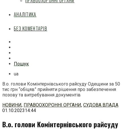
ПРАВООХОРОННІ ОРГАНИ
АНАЛІТИКА
БЕЗ КОМЕНТАРІВ
Facebook
Mail
Telegram
Feed
Пошук
ua
В.о. голови Комінтернівського райсуду Одещини за 50
тис грн “обіцяв” прийняти рішення про забезпечення
позову та витребування документів
Перейти
НОВИНИ
,
ПРАВООХОРОННІ ОРГАНИ
,
СУДОВА ВЛАДА
до
01.10.2023
14:44
змісту
В.о. голови Комінтернівського райсуду