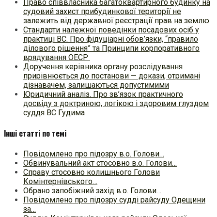
Право співвласника багатоквартирного будинку на
судовий захист прибудинкової території не
залежить від державної реєстрації прав на землю
Стандарти належної поведінки посадових осіб у
практиці ВC. Про фідуціарні обов’язки, “правило
ділового рішення” та Принципи корпоративного
врядування ОЕСР
Доручення керівника органу розслідування
прирівнюється до постанови — докази, отримані
дізнавачем, залишаються допустимими
Юридичний аналіз. Про зв’язок практичного
досвіду з доктриною, логікою і здоровим глуздом
суддя ВС Гудима
Інші статті по темі
Повідомлено про підозру в.о. Голови…
Обвинувальний акт стосовно в.о. Голови…
Справу стосовно колишнього Голови
Комінтернівського…
Обрано запобіжний захід в.о. Голови…
Повідомлено про підозру судді райсуду Одещини
за…