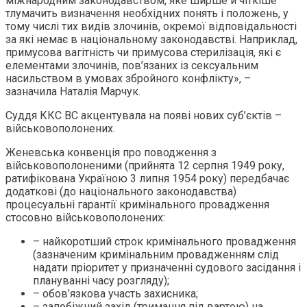
міжнародним законодавством, яке ширше й чіткіше
тлумачить визначення необхідних понять і положень, у
тому числі тих видів злочинів, окремої відповідальності
за які немає в національному законодавстві. Наприклад,
примусова вагітність чи примусова стерилізація, які є
елементами злочинів, пов’язаних із сексуальним
насильством в умовах збройного конфлікту», –
зазначила Наталія Марчук.
Суддя ККС ВС акцентувала на появі нових суб’єктів –
військовополонених.
Женевська конвенція про поводження з
військовополоненими (прийнята 12 серпня 1949 року,
ратифікована Україною 3 липня 1954 року) передбачає
додаткові (до національного законодавства)
процесуальні гарантії кримінального провадження
стосовно військовополонених:
– найкоротший строк кримінального провадження
(зазначеним кримінальним провадженням слід
надати пріоритет у призначенні судового засідання і
плануванні часу розгляду);
– обов’язкова участь захисника;
– запобіжний захід (тримання під вартою) на