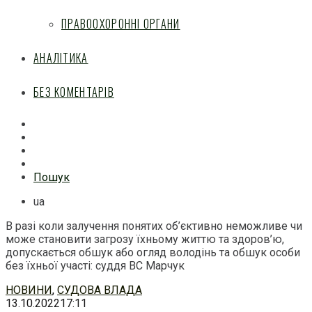
ПРАВООХОРОННІ ОРГАНИ
АНАЛІТИКА
БЕЗ КОМЕНТАРІВ
Facebook
Mail
Telegram
Feed
Пошук
ua
В разі коли залучення понятих об’єктивно неможливе чи
може становити загрозу їхньому життю та здоров’ю,
допускається обшук або огляд володінь та обшук особи
без їхньої участі: суддя ВС Марчук
Перейти
НОВИНИ
,
СУДОВА ВЛАДА
до
13.10.2022
17:11