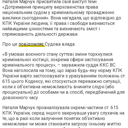
Наталія Марчук присвятила свій виступ темі
«Дотримання принципу верховенства права
національним судом у кримінальному провадженні:
виклики сьогодення». Вона нагадала, що відповідно до
КПК України людина, її права і свободи визнаються
найвищими цінностями та визначають зміст і
спрямованість діяльності держави.
Про це
повідомляє
Судова влада.
«В умовах воєнного стану суттєві зміни торкнулися
кримінальної юстиції, зокрема сфери застосування
кримінального процесу», – зауважила суддя ККС ВС.
Вона наголосила на тому, що зараз будь-яку норму КПК
України варто застосовувати з урахуванням положень ст.
615 цього Кодексу, які стосуються переважно ситуації,
коли є об’єктивна неможливість вчинити слідчі (або
процесуальні) дії особами чи в спосіб, передбачений для
довоєнного часу.
Наталія Марчук проаналізувала окремі частини ст. 615
КПК України, серед іншого звернувши увагу слухачів на
те, що в разі коли залучення понятих об’єктивно
неможливе чи може становити загрозу їхньому життю