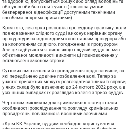
та здоров’ю, допускається обшук або огляд володінь та
обшук особи без їхньої участі (тільки за умови
безперервної відеофіксації доступними технічними
засобами, зокрема приватними).
Крім того, лекторка розповіла про судову практику, коли
повноваження слідчого судді виконує керівник органу
прокуратури за відповідним клопотанням прокурора або
за клопотанням слідчого, погодженим із прокурором.
Але це відбувається, лише якщо слідчий суддя не має
об’єктивної можливості виконати ці повноваження у
встановлені законом строки.
Суттєвих змін зазнали й провадження щодо злочинів, за
які передбачено довічне позбавлення волі. Тепер за
участю присяжних можуть розглядатися тільки ті справи,
у яких склад було визначено до 24 лютого 2022 року, а в
усіх інших випадках їх розглядає колегія з трьох суддів.
Черговим викликом для кримінальної юстиції стали
особливості розслідування та розгляду кримінальних
проваджень, пов’язаних із воєнними злочинами.
«Крім КК України, суддям необхідно користуватися