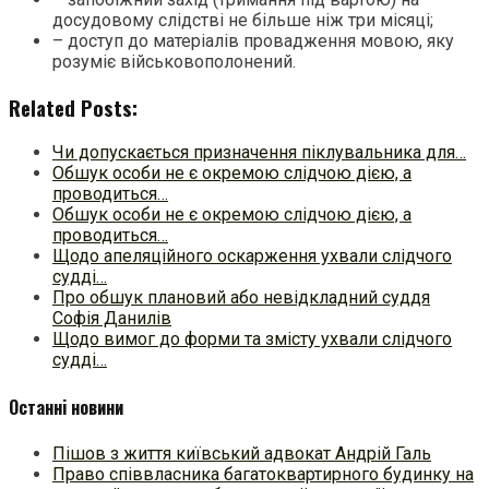
досудовому слідстві не більше ніж три місяці;
– доступ до матеріалів провадження мовою, яку
розуміє військовополонений.
Related Posts:
Чи допускається призначення піклувальника для…
Обшук особи не є окремою слідчою дією, а
проводиться…
Обшук особи не є окремою слідчою дією, а
проводиться…
Щодо апеляційного оскарження ухвали слідчого
судді…
Про обшук плановий або невідкладний суддя
Софія Данилів
Щодо вимог до форми та змісту ухвали слідчого
судді…
Останні новини
Пішов з життя київський адвокат Андрій Галь
Право співвласника багатоквартирного будинку на