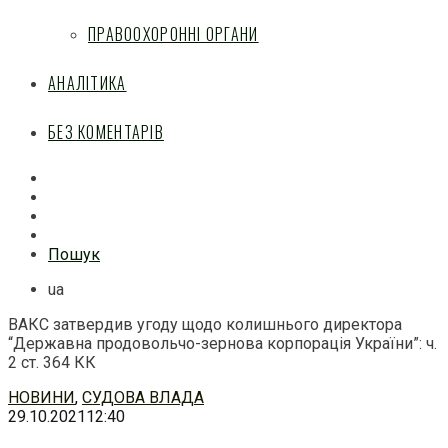
ПРАВООХОРОННІ ОРГАНИ
АНАЛІТИКА
БЕЗ КОМЕНТАРІВ
Facebook
Mail
Telegram
Feed
Пошук
ua
ВАКС затвердив угоду щодо колишнього директора
“Державна продовольчо-зернова корпорація України”: ч.
2 ст. 364 КК
Перейти
НОВИНИ
,
СУДОВА ВЛАДА
до
29.10.2021
12:40
змісту