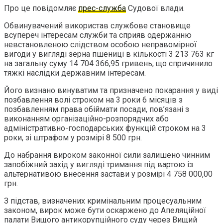
Про це повідомляє
прес-служба
Судової влади.
Обвинувачений використав службове становище
всупереч інтересам служби та сприяв одержанню
невстановленою слідством особою неправомірної
вигоди у вигляді зерна пшениці в кількості 3 213 763 кг
на загальну суму 14 704 366,95 гривень, що спричинило
тяжкі наслідки державним інтересам.
Його визнано винуватим та призначено покарання у виді
позбавлення волі строком на 3 роки 6 місяців з
позбавленням права обіймати посади, пов’язані з
виконанням організаційно-розпорядчих або
адміністративно-господарських функцій строком на 3
роки, зі штрафом у розмірі 8 500 грн.
До набрання вироком законної сили залишено чинним
запобіжний захід у вигляді тримання під вартою із
альтернативою внесення застави у розмірі 4 758 000,00
грн.
З підстав, визначених кримінальним процесуальним
законом, вирок може бути оскаржено до Апеляційної
палати Вищого антикорупційного суду через Вищий