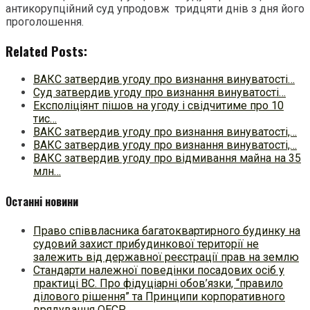
антикорупційний суд упродовж тридцяти днів з дня його
проголошення.
Related Posts:
ВАКС затвердив угоду про визнання винуватості…
Суд затвердив угоду про визнання винуватості…
Експоліціянт пішов на угоду і свідчитиме про 10
тис…
ВАКС затвердив угоду про визнання винуватості,…
ВАКС затвердив угоду про визнання винуватості,…
ВАКС затвердив угоду про відмивання майна на 35
млн…
Останні новини
Право співвласника багатоквартирного будинку на
судовий захист прибудинкової території не
залежить від державної реєстрації прав на землю
Стандарти належної поведінки посадових осіб у
практиці ВC. Про фідуціарні обов’язки, “правило
ділового рішення” та Принципи корпоративного
врядування ОЕСР