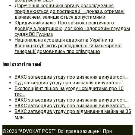
Доручення керівника органу розслідування
прирівнюється до постанови — докази, отримані
дізнавачем, залишаються допустимими
Юридичний аналіз. Про зв’язок практичного
досвіду з доктриною, логікою і здоровим глуздом
суддя ВС Гудима
Національна асоціація адвокатів України та
Асоціація суб’єктів розподіленої та маневрової
генерації домовились про співпрацю
Інші статті по темі
ВАКС затвердив угоду про визнання винуватості…
Суд затвердив угоду про визнання винуватості…
Експоліціянт пішов на угоду і свідчитиме про 10
тис…
ВАКС затвердив угоду про визнання винуватості,…
ВАКС затвердив угоду про визнання винуватості,…
ВАКС затвердив угоду про відмивання майна на 35
млн…
©2026 "ADVOKAT POST". Всі права захищені. При