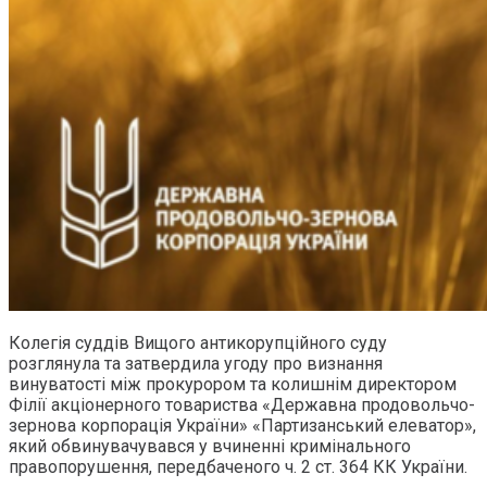
Колегія суддів Вищого антикорупційного суду
розглянула та затвердила угоду про визнання
винуватості між прокурором та колишнім директором
Філії акціонерного товариства «Державна продовольчо-
зернова корпорація України» «Партизанський елеватор»,
який обвинувачувався у вчиненні кримінального
правопорушення, передбаченого ч. 2 ст. 364 КК України.