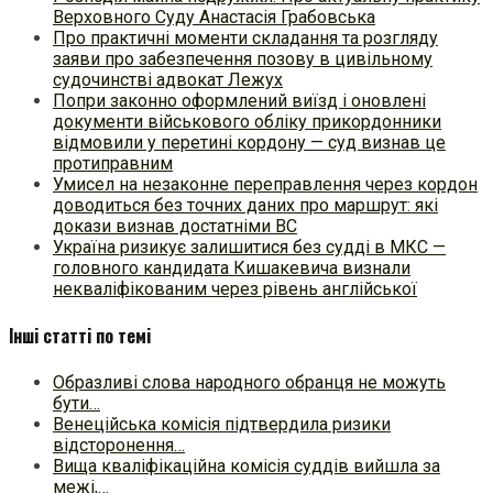
Верховного Суду Анастасія Грабовська
Про практичні моменти складання та розгляду
заяви про забезпечення позову в цивільному
судочинстві адвокат Лежух
Попри законно оформлений виїзд і оновлені
документи військового обліку прикордонники
відмовили у перетині кордону — суд визнав це
протиправним
Умисел на незаконне переправлення через кордон
доводиться без точних даних про маршрут: які
докази визнав достатніми ВС
Україна ризикує залишитися без судді в МКС —
головного кандидата Кишакевича визнали
некваліфікованим через рівень англійської
Інші статті по темі
Образливі слова народного обранця не можуть
бути…
Венеційська комісія підтвердила ризики
відсторонення…
Вища кваліфікаційна комісія суддів вийшла за
межі,…