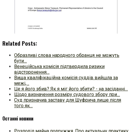
Related Posts:
Образливі слова народного обранця не можуть
бути…
Венеційська комісія підтвердила ризики
відсторонення…
Вища кваліфікаційна комісія суддів вийшла за
межі,…
Це я його збив? Як я міг його збити? - на засіданні…
Щодо визначення розміру судового збору при…
Суд призначив заставу для Шуфрича лише після
того як…
Останні новини
Розподіл майна подружжя. Про актуальну практику