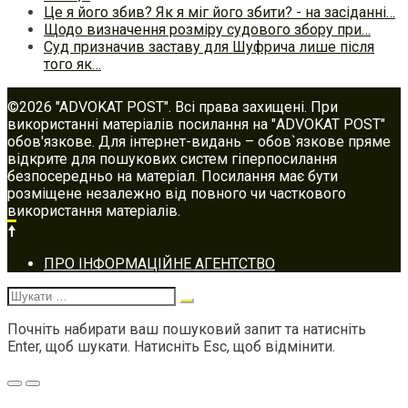
Це я його збив? Як я міг його збити? - на засіданні…
Щодо визначення розміру судового збору при…
Суд призначив заставу для Шуфрича лише після
того як…
©2026 "ADVOKAT POST". Всі права захищені. При
використанні матеріалів посилання на "ADVOKAT POST"
обов'язкове. Для інтернет-видань – обов`язкове пряме
відкрите для пошукових систем гіперпосилання
безпосередньо на матеріал. Посилання має бути
розміщене незалежно від повного чи часткового
використання матеріалів.
Footer
ПРО ІНФОРМАЦІЙНЕ АГЕНТСТВО
navigation
Шукати:
Почніть набирати ваш пошуковий запит та натисніть
Enter, щоб шукати. Натисніть Esc, щоб відмінити.
Меню