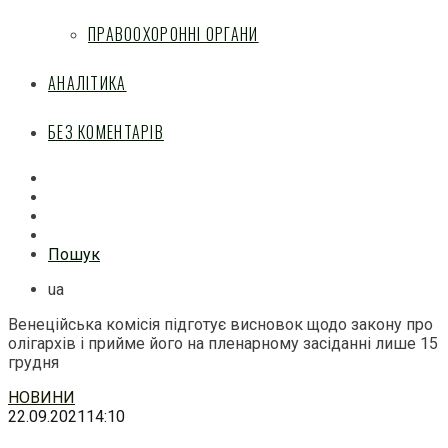
ПРАВООХОРОННІ ОРГАНИ
АНАЛІТИКА
БЕЗ КОМЕНТАРІВ
Facebook
Mail
Telegram
Feed
Пошук
ua
Венеційська комісія підготує висновок щодо закону про
олігархів і прийме його на пленарному засіданні лише 15
грудня
Перейти
НОВИНИ
до
22.09.2021
14:10
змісту