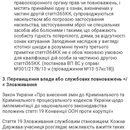
правоохоронного органу прав чи повноважень, і
містять принаймні одну з ознак, визначених у
частині другій статті365КК, супроводжуються
насильством або погрозою застосування
насильства, застосуванням зброї чи спеціальних
засобів або болісними і такими, що ображають
особисту гідність потерпілого, діями, за відсутності
ознак катування. Заподіяння наслідків у вигляді
істотної шкоди в розумінні пункту третього
примітки статті364КК не є обов`язковою умовою
для кваліфікації дій особи за частиною другою
статті365КК. (постанова ВП ВС у справі
№301/2178/13-к (провадження №13-57кс18)).
3. Перевищення влади або службових повноважень =/
≠ Зловживання
Закон України «Про внесення змін до Кримінального та
Кримінального процесуального кодексів України щодо
імплементації до національного законодавства
положень статті 19 Конвенції ООН проти корупції».
Стаття 19 Зловживання службовим становищем: Кожна
Держава-учасниця розглядає можливість вжиття таких