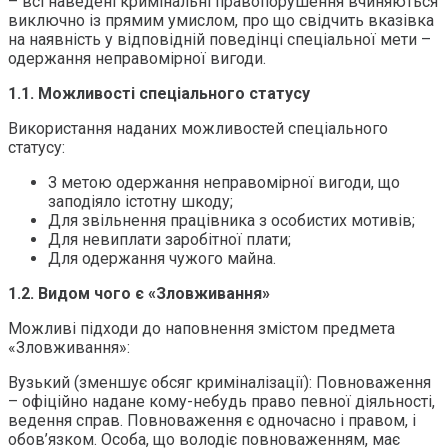
– всі наведені кримінальні правопорушення вчиняються
виключно із прямим умислом, про що свідчить вказівка
на наявність у відповідній поведінці спеціальної мети –
одержання неправомірної вигоди.
1.1. Можливості спеціального статусу
Використання наданих можливостей спеціального
статусу:
З метою одержання неправомірної вигоди, що
заподіяло істотну шкоду;
Для звільнення працівника з особистих мотивів;
Для невиплати заробітної плати;
Для одержання чужого майна.
1.2. Видом чого є «Зловживання»
Можливі підходи до наповнення змістом предмета
«Зловживання»:
Вузький (зменшує обсяг криміналізації): Повноваження
– офіційно надане кому-небудь право певної діяльності,
ведення справ. Повноваження є одночасно і правом, і
обов’язком. Особа, що володіє повноваженням, має