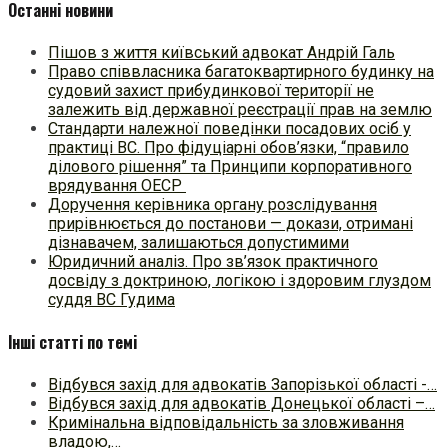
Останні новини
Пішов з життя київський адвокат Андрій Галь
Право співвласника багатоквартирного будинку на
судовий захист прибудинкової території не
залежить від державної реєстрації прав на землю
Стандарти належної поведінки посадових осіб у
практиці ВC. Про фідуціарні обов’язки, “правило
ділового рішення” та Принципи корпоративного
врядування ОЕСР
Доручення керівника органу розслідування
прирівнюється до постанови — докази, отримані
дізнавачем, залишаються допустимими
Юридичний аналіз. Про зв’язок практичного
досвіду з доктриною, логікою і здоровим глуздом
суддя ВС Гудима
Інші статті по темі
Відбувся захід для адвокатів Запорізької області -…
Відбувся захід для адвокатів Донецької області –…
Кримінальна відповідальність за зловживання
владою,…