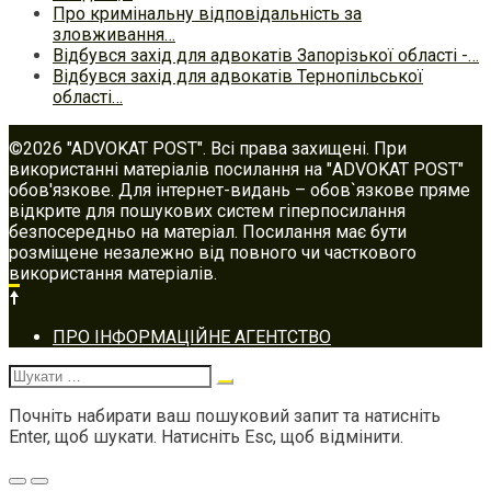
Про кримінальну відповідальність за
зловживання…
Відбувся захід для адвокатів Запорізької області -…
Відбувся захід для адвокатів Тернопільської
області…
©2026 "ADVOKAT POST". Всі права захищені. При
використанні матеріалів посилання на "ADVOKAT POST"
обов'язкове. Для інтернет-видань – обов`язкове пряме
відкрите для пошукових систем гіперпосилання
безпосередньо на матеріал. Посилання має бути
розміщене незалежно від повного чи часткового
використання матеріалів.
Footer
ПРО ІНФОРМАЦІЙНЕ АГЕНТСТВО
navigation
Шукати:
Почніть набирати ваш пошуковий запит та натисніть
Enter, щоб шукати. Натисніть Esc, щоб відмінити.
Меню