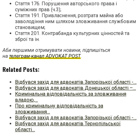
Стаття 176. Порушення авторського права і
суміжних прав (ч.3);
Стаття 191. Привласнення, розтрата майна або
заволодіння ним шляхом зловживання службовим
становищем;
Стаття 201. Контрабанда культурних цінностей та
зброї та ін.
Аби першими отримувати новини, підпишіться
на
телеграм-канал ADVOKAT POST
.
Related Posts:
Відбувся захід для адвокатів Запорізької області -…
Відбувся захід для адвокатів Донецької області –…
Кримінальна відповідальність за зловживання
владою,…
Про кримінальну відповідальність за
зловживання…
Відбувся захід для адвокатів Запорізької області -…
Відбувся захід для адвокатів Тернопільської
області…