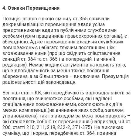
4. Ознаки Перевищення
Позиція, згідно з якою зміни у ст. 365 означали
декриміналізацію перевищення влади усіма
представниками вади та публічними службовими
особами (крім працівників правоохоронних органів), є
абсурдною. Адже перевищення влади чи службових
повноважень є набагато тяжчим посяганням, ніж
зловживання ними (про що свідчить співставлення
санкцій ст. 364 та ст. 365 і в попередній, і в чинній
редакціях). Немає жодних аргументів на користь того,
що відповідальність за менш тяжке посягання
збережена, а за більш тяжке – виключена. Презумпція
раціональності дій законодавця.
Всі інші статті КК, які передбачають відповідальність за
посягання, що вчиняються особами, які наділені
спеціальними повноваженнями, охоплюють як дії в
межах компетенції (на вчинення яких особа, загалом,
уповноважена), так і з виходом за межі повноважень –
які становлять собою їх перевищення (наприклад, ч.3 ст.
206, статті 210, 211, 219, 232-2, 371-375). Не викликає
сумніву, що і норма, передбачена ст. 364, повинна