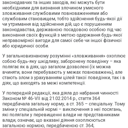
законодавчих та інших заходів, які можуть бути
необхідними для визнання злочином умисного
зловживання службовими повноваженнями або
службовим становищем, тобто здійснення будь-якої дії
чи утримання від здійснення дій, що є порушенням
законодавства, державною посадовою особою під час
виконання своїх функцій з метою одержання будь-якої
неправомірної вигоди для самої себе чи іншої фізичної
або юридичної особи.
У загальновизнаному розумінні «зловживання» охоплює
собою будь-яку шкідливу, заборонену поведінку – яка
полягає як в діях, що загалом дозволені (їх можна
вчиняти, вони перебувають у межах повноважень), але
стають злом з урахуванням цілей такої поведінки, так і в
діях, що виходять за межі компетенції.
У попередній редакції, яка діяла до набрання чинності
Законом № 46-VII від 21.02.2014 р., стаття 364
передбачала загальну норму, а ст. 365 – спеціальну. Тому
зміни у спеціальній нормі – виключення з неї посягань,
які полягали у перевищенні влади не представниками
влади, означає, що вказані діяння охоплюються
загальною нормою, передбаченою ст. 364;