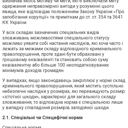
визначав якось мотиву чи мети, які б виключали мету
одержання неправомірної вигоди у розумінні цього
явища, яке відповідає положенням Закону України «Про
запобігання корупції» та приміткам до ст. ст. 354 та 3641
КК України.
У всіх складах зазначених спеціальних видів
зловживань можливостями спеціального статусу
можливо уявити собі настання наслідків, які хоча часто і
лежать за межами складу відповідного кримінального
правопорушення, проте здані бути обраховані у
грошовому еквіваленті та становить собою суму
еквівалентну або більше 100 неоподатковуваних
мінімумів доходів громадян.
У випадках, якщо законодавець закріплює у нормі склад
кримінального правопорушення, який містить суспільно
небезпечні наслідки у розмірах, які перевищують розмір
«істотної шкоди», характерної для загального складу
зловживання, то відповідна норма є спеціальною лише
у випадку співпадіння розмірів заподіяної шкоди.
2.1. Спеціальні чи Специфічні норми
Спеціальна норма: