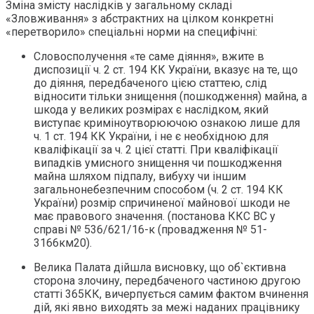
Зміна змісту наслідків у загальному складі
«Зловживання» з абстрактних на цілком конкретні
«перетворило» спеціальні норми на специфічні:
Словосполучення «те саме діяння», вжите в
диспозиції ч. 2 ст. 194 КК України, вказує на те, що
до діяння, передбаченого цією статтею, слід
відносити тільки знищення (пошкодження) майна, а
шкода у великих розмірах є наслідком, який
виступає криміноутворюючою ознакою лише для
ч. 1 ст. 194 КК України, і не є необхідною для
кваліфікації за ч. 2 цієї статті. При кваліфікації
випадків умисного знищення чи пошкодження
майна шляхом підпалу, вибуху чи іншим
загальнонебезпечним способом (ч. 2 ст. 194 КК
України) розмір спричиненої майнової шкоди не
має правового значення. (постанова ККС ВС у
справі № 536/621/16-к (провадження № 51-
3166км20).
Велика Палата дійшла висновку, що об`єктивна
сторона злочину, передбаченого частиною другою
статті 365КК, вичерпується самим фактом вчинення
дій, які явно виходять за межі наданих працівнику