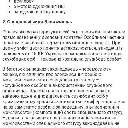
всупереч;
з метою одержання НВ;
заподіяло істотну шкоду.
2. Спеціальні види Зловживань
Ознаки, які характеризують суб’єкта зловживання інколи
прямо зазначені у диспозиціях статей Особливої частини
шляхом вказівки на термін «службовою особою». При
цьому зміст цього поняття встановлюється, виходячи із
положень ст. 18 КК України та охоплює собою всі види
службових осіб – так звана «загальна службова особа».
В багатьох випадках законодавець «перемаслює»
ознаки, які свідчать про зловживання особою
можливостями свого спеціального статусу –
«службовою особою з використанням службового
становища». Здається така характеристика ознак є
зайвою, адже відповідальність службових осіб у
кримінальному праві встановлюється/диференціюється
не за сам статус особи, а за поведінку із використання
можливостей (компетенцій) свого спеціального статусу;
– для всіх зазначених спеціальних видів зловживань
можливостями спеціального статусу законодавець не