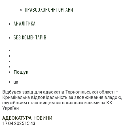
ПРАВООХОРОННІ ОРГАНИ
АНАЛІТИКА
БЕЗ КОМЕНТАРІВ
Facebook
Mail
Telegram
Feed
Пошук
ua
Відбувся захід для адвокатів Тернопільської області –
Кримінальна відповідальність за зловживання владою,
службовим становищем чи повноваженнями за КК
України
Перейти
АДВОКАТУРА
,
НОВИНИ
до
17.04.2025
15:43