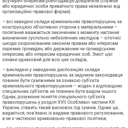
всупереч інтересам роботодавця/довірителя (служби
або юридичної особи приватного права незалежно від
організаційно-правової форми).
– всі наведені склади кримінальних правопорушень за
конструкцією об’єктивної сторони є матеріальними –
посягання вважається закінченим з моменту настання
визначених суспільно небезпечних наслідків – істотної
шкоди охоронюваним законом правам або інтересам
окремих громадян, або державним чи громадським
інтересам, або інтересам юридичних осіб. Зміст цієї
ознаки однаковий для всіх цих складів;
– викладені у наведених диспозиціях склади
кримінальних правопорушень за задумом законодавця
повинні бути суміжними за ознакою суб’єкта
кримінального правопорушення – жоден з відповідних
спеціальних суб’єктів не повинен бути видом іншого.
Однак, розуміння поняття спеціального суб’єкта
правопорушень у розділі XVII Особливої частини КК
України, ставить такий висновок під сумнів. Однак це,
видається, пов’язано із вадами правового регулювання,
а не є частиною кримінально-правової політики;