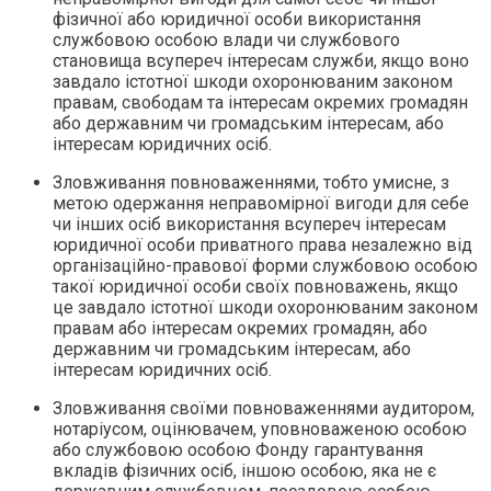
фізичної або юридичної особи використання
службовою особою влади чи службового
становища всупереч інтересам служби, якщо воно
завдало істотної шкоди охоронюваним законом
правам, свободам та інтересам окремих громадян
або державним чи громадським інтересам, або
інтересам юридичних осіб.
Зловживання повноваженнями, тобто умисне, з
метою одержання неправомірної вигоди для себе
чи інших осіб використання всупереч інтересам
юридичної особи приватного права незалежно від
організаційно-правової форми службовою особою
такої юридичної особи своїх повноважень, якщо
це завдало істотної шкоди охоронюваним законом
правам або інтересам окремих громадян, або
державним чи громадським інтересам, або
інтересам юридичних осіб.
Зловживання своїми повноваженнями аудитором,
нотаріусом, оцінювачем, уповноваженою особою
або службовою особою Фонду гарантування
вкладів фізичних осіб, іншою особою, яка не є