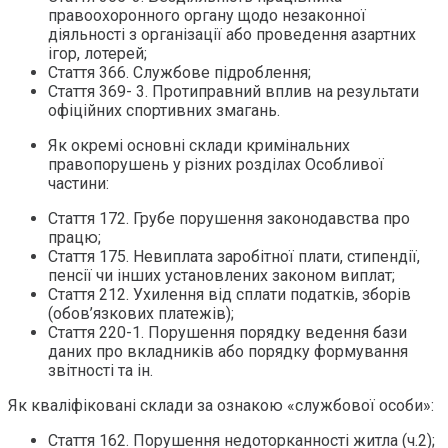
правоохоронного органу щодо незаконної
діяльності з організації або проведення азартних
ігор, лотерей;
Стаття 366. Службове підроблення;
Стаття 369- 3. Протиправний вплив на результати
офіційних спортивних змагань.
Як окремі основні склади кримінальних
правопорушень у різних розділах Особливої
частини:
Стаття 172. Грубе порушення законодавства про
працю;
Стаття 175. Невиплата заробітної плати, стипендії,
пенсії чи інших установлених законом виплат;
Стаття 212. Ухилення від сплати податків, зборів
(обов’язкових платежів);
Стаття 220-1. Порушення порядку ведення бази
даних про вкладників або порядку формування
звітності та ін.
Як кваліфіковані склади за ознакою «службової особи»:
Стаття 162. Порушення недоторканності житла (ч.2);