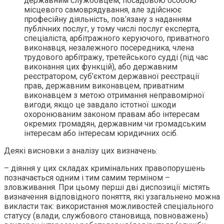
державним службовцем, посадовою особою
місцевого самоврядування, але здійснює
професійну діяльність, пов’язану з наданням
публічних послуг, у тому числі послуг експерта,
спеціаліста, арбітражного керуючого, приватного
виконавця, незалежного посередника, члена
трудового арбітражу, третейського судді (під час
виконання цих функцій), або державним
реєстратором, суб’єктом державної реєстрації
прав, державним виконавцем, приватним
виконавцем з метою отримання неправомірної
вигоди, якщо це завдало істотної шкоди
охоронюваним законом правам або інтересам
окремих громадян, державним чи громадським
інтересам або інтересам юридичних осіб.
Деякі висновки з аналізу цих визначень:
– діяння у цих складах кримінальних правопорушень
позначається одним і тим самим терміном –
зловживання. При цьому перші дві диспозиції містять
визначення відповідного поняття, які узагальнено можна
викласти так: використання можливостей спеціального
статусу (влади, службового становища, повноважень)