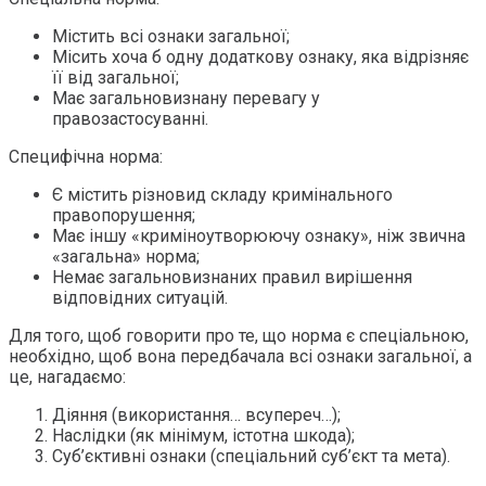
Містить всі ознаки загальної;
Місить хоча б одну додаткову ознаку, яка відрізняє
її від загальної;
Має загальновизнану перевагу у
правозастосуванні.
Специфічна норма:
Є містить різновид складу кримінального
правопорушення;
Має іншу «криміноутворюючу ознаку», ніж звична
«загальна» норма;
Немає загальновизнаних правил вирішення
відповідних ситуацій.
Для того, щоб говорити про те, що норма є спеціальною,
необхідно, щоб вона передбачала всі ознаки загальної, а
це, нагадаємо:
Діяння (використання… всупереч…);
Наслідки (як мінімум, істотна шкода);
Суб’єктивні ознаки (спеціальний суб’єкт та мета).