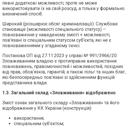
певні додаткові можливості, проте не може
використовувати їх на свій розсуд, а тільки у формально
визначений спосіб.
Широкий (розширює обсяг криміналізації): Службове
становище (можливості спеціального статусу) –
повноваження у наведеному змісті + можливості,
пов’язані із спеціальним статусом суб’єкта, які не є
повноваженнями у згаданому сенсі.
Постанова ОП від 27.11.2023 у справі № 991/3966/20:
Зловживанням владою є протиправне використання
повноважень, правомочностей і можливостей, похідних
від прав, обов’язків, гарантій, а також пільг та інших благ,
які безпосередньо пов’язані зі здійсненням функцій
представника влади.
1.3. Загальний склад «Зловживання» відображено
Зміст ознак загального складу «Зловживання» та його
відображення у КК України (конструкція):
використання;
спеціальним суб’єктом;