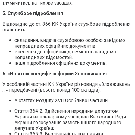
тлумачитись на тих же засадах.
5. Службове підроблення
Відповідно до ст. 366 КК України службове підроблення
становить:
складання, видача службовою особою завідомо
неправдивих офіційних документів,
внесення до офіційних документів завідомо
неправдивих відомостей,
інше підроблення офіційних документів.
6. «Новітні» специфічні форми Зловживання
У особливій частині КК України різновиди «Зловживань
…» передбачені (всього понад 100 складів):
У статтях Розділу XVII Особливої частини:
Стаття 364-2. Здійснення народним депутатом
України на пленарному засіданні Верховної Ради
України голосування замість іншого народного
депутата України;
Стаття 365-3. Бездіяльність працівника