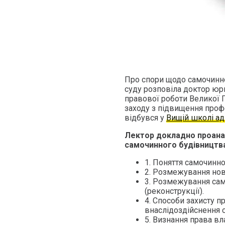
Про спори щодо самочинно
суду розповіла доктор юри
правової роботи Великої 
заходу з підвищення профе
відбувся у
Вищій школі а
Лектор докладно проана
самочинного будівництва 
1. Поняття самочинно
2. Розмежування нов
3. Розмежування сам
(реконструкції).
4. Способи захисту 
внаслідоздійснення 
5. Визнання права вл