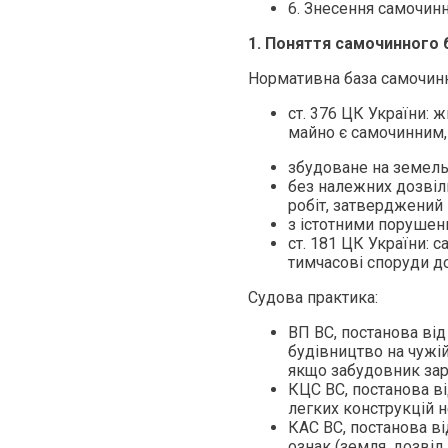
6. Знесення самочинн
1. Поняття самочинного 
Нормативна база самочинн
ст. 376 ЦК України: 
майно є самочинним,
збудоване на земельн
без належних дозвіл
робіт, затверджений 
з істотними порушен
ст. 181 ЦК України:
тимчасові споруди до
Судова практика:
ВП ВС, постанова від
будівництво на чужій
якщо забудовник зар
КЦС ВС, постанова ві
легких конструкцій 
КАС ВС, постанова від
ознак (земля, дозвіл