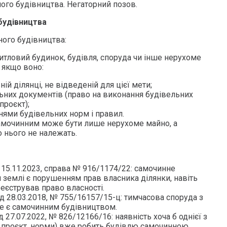
ого будівництва. Негаторний позов.
будівництва
ого будівництва:
житловий будинок, будівля, споруда чи інше нерухоме
 якщо воно:
ій ділянці, не відведеній для цієї мети;
ьних документів (право на виконання будівельних
проєкт);
нями будівельних норм і правил.
 самочинним може бути лише нерухоме майно, а
 нього не належать.
 15.11.2023, справа № 916/1174/22: самочинне
 землі є порушенням прав власника ділянки, навіть
еєстрував право власності.
д 28.03.2018, № 755/16157/15-ц: тимчасова споруда з
не є самочинним будівництвом.
 27.07.2022, № 826/12166/16: наявність хоча б однієї з
, проєкт, норми) вже робить будівлю самочинною.