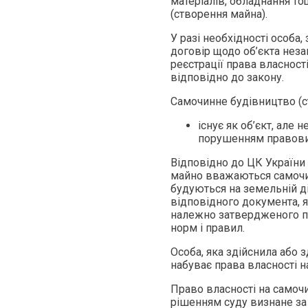
матеріалів, обладнання то
(створення майна).
У разі необхідності особа,
договір щодо об’єкта нез
реєстрації права власност
відповідно до закону.
Самочинне будівництво (ст
існує як об’єкт, але 
порушенням правови
Відповідно до ЦК України
майно вважаються самочи
будуються на земельній ді
відповідного документа, я
належно затвердженого пр
норм і правил.
Особа, яка здійснила або
набуває права власності н
Право власності на самоч
рішенням суду визнане за