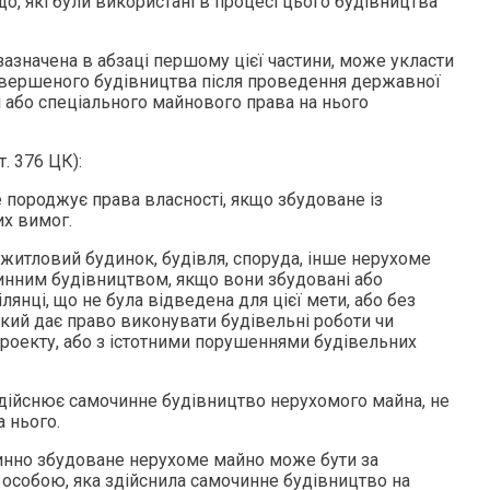
що, які були використані в процесі цього будівництва
 зазначена в абзаці першому цієї частини, може укласти
авершеного будівництва після проведення державної
і або спеціального майнового права на нього
. 376 ЦК):
не породжує права власності, якщо збудоване із
х вимог.
 житловий будинок, будівля, споруда, інше нерухоме
нним будівництвом, якщо вони збудовані або
лянці, що не була відведена для цієї мети, або без
кий дає право виконувати будівельні роботи чи
оекту, або з істотними порушеннями будівельних
 здійснює самочинне будівництво нерухомого майна, не
а нього.
инно збудоване нерухоме майно може бути за
 особою, яка здійснила самочинне будівництво на