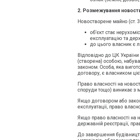
2. Розмежування новост
Новостворене майно (ст. 3
об’єкт стає нерухом
експлуатацію та держ
до цього власник є л
Відповідно до ЦК України 
(створена) особою, набув
законом. Особа, яка вигото
договору, є власником цієї
Право власності на новост
споруди тощо) виникає з 
Якщо договором або зако
експлуатації, право власн
Якщо право власності на 
державній реєстрації, пра
До завершення будівницт