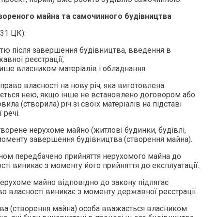
вореного майна та самочинного будівництва
31 ЦК):
істю після завершення будівництва, введення в
авної реєстрації;
ише власником матеріалів і обладнання.
право власності на нову річ, яка виготовлена
ається нею, якщо інше не встановлено договором або
вила (створила) річ зі своїх матеріалів на підставі
 речі.
ворене нерухоме майно (житлові будинки, будівлі,
моменту завершення будівництва (створення майна).
ном передбачено прийняття нерухомого майна до
ості виникає з моменту його прийняття до експлуатації.
нерухоме майно відповідно до закону підлягає
во власності виникає з моменту державної реєстрації.
ва (створення майна) особа вважається власником