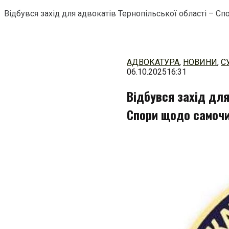
Відбувся захід для адвокатів Тернопільської області – С
Перейти
до
змісту
АДВОКАТУРА
,
НОВИНИ
,
С
06.10.2025
16:31
Відбувся захід для
Спори щодо самочи