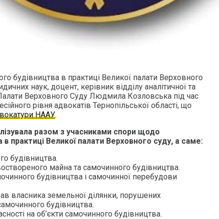
го будівництва в практиці Великої палати Верховного
дичних наук, доцент, керівник відділу аналітичної та
Палати Верховного Суду Людмила Козловська під час
сійного рівня адвокатів Тернопільської області, що
двокатури НААУ
.
лізувала разом з учасниками спори щодо
в практиці Великої палати Верховного суду, а саме:
го будівництва.
оствореного майна та самочинного будівництва.
очинного будівництва і самочинної перебудови
прав власника земельної ділянки, порушених
самочинного будівництва.
асності на об’єкти самочинного будівництва.