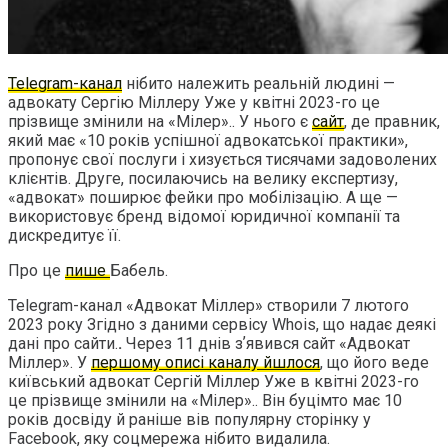
Telegram-канал
нібито належить реальній людині —
адвокату Сергію Міллеру Уже у квітні 2023-го це
прізвище змінили на «Мілер».. У нього є
сайт
, де правник,
який має «10 років успішної адвокатської практики»,
пропонує свої послуги і хизується тисячами задоволених
клієнтів. Друге, посилаючись на велику експертизу,
«адвокат» поширює фейки про мобілізацію. А ще —
використовує бренд відомої юридичної компанії та
дискредитує її.
Про це
пише
Бабель.
Telegram-канал «Адвокат Міллер» створили 7 лютого
2023 року Згідно з даними сервісу Whois, що надає деякі
дані про сайти.
.
Через 11 днів зʼявився сайт «Адвокат
Міллер». У
першому описі каналу йшлося
, що його веде
київський адвокат Сергій Міллер Уже в квітні 2023-го
це прізвище змінили на «Мілер».. Він буцімто має 10
років досвіду й раніше вів популярну сторінку у
Facebook, яку соцмережа нібито видалила.