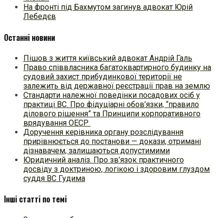
На фронті під Бахмутом загинув адвокат Юрій
Лебедєв
Останні новини
Пішов з життя київський адвокат Андрій Галь
Право співвласника багатоквартирного будинку на
судовий захист прибудинкової території не
залежить від державної реєстрації прав на землю
Стандарти належної поведінки посадових осіб у
практиці ВC. Про фідуціарні обов’язки, “правило
ділового рішення” та Принципи корпоративного
врядування ОЕСР
Доручення керівника органу розслідування
прирівнюється до постанови — докази, отримані
дізнавачем, залишаються допустимими
Юридичний аналіз. Про зв’язок практичного
досвіду з доктриною, логікою і здоровим глуздом
суддя ВС Гудима
Інші статті по темі