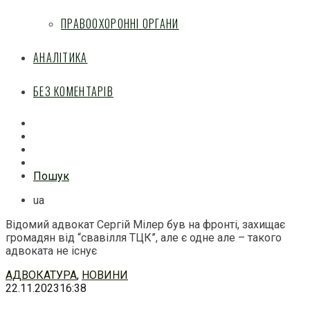
ПРАВООХОРОННІ ОРГАНИ
АНАЛІТИКА
БЕЗ КОМЕНТАРІВ
Facebook
Mail
Telegram
Feed
Пошук
ua
Відомий адвокат Сергій Мілер був на фронті, захищає
громадян від “свавілля ТЦК”, але є одне але – такого
адвоката не існує
Перейти
АДВОКАТУРА
,
НОВИНИ
до
22.11.2023
16:38
змісту