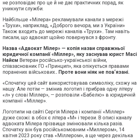
не розповідає про це й не дає практичних порад, як
уникнути служби.
Найбільше «Мілера» рекламували канали з мережі
«Трухи», наприклад, «Доброго вечора, ми з України»
Також входить до мережі каналів «Трухи».. Там навіть
писали, що адвокат щойно повернувся з фронту.
Назва «Адвокат Мілер» — копія назви справжньої
юридичної компанії «Міллер», яку заснував юрист
Масі
Найєм
Ветеран російсько-української війни,
співзасновник ГО «Принцип», яка опікується правами
поранених військових.
. Проте вони ніяк не повʼязані.
«Спочатку цей сайт використовував символіку, схожу на
нашу. Але потім — змінив логотип і прибрав одну літеру
«л» у слові Міллер», — розповіли «Бабелю» в юридичній
компанії «Міллер».
Логотипи на сайті Сергія Мілера і компанії «Міллер»
дуже схожі: в обох є літера «М» і терези. В описі каналу
адвоката Мілера прізвище змінювали кілька разів.
Спочатку він був російськомовним «Миллером», 14
квітня 2023 року став «Міллером», а ще через декілька