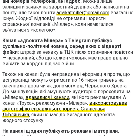
ані номерів телефонів, ані адрес.
Можна лише
залишити заявку на зворотний дзвінок або написати на
пошту, але такої пошти
advikatmiller@gmail.com
взагалі не
існує. Жодної відповіді не отримали і юристи
справжньої компанії «Міллер», коли намагалися
звʼязатися з «колегою».
Канал «адвоката Мілера» в Telegram публікує
суспільно-політичні новини, серед яких є відверті
фейки:
штраф за неявку в ТЦК після отримання повістки
— незаконний, або що кожен чоловік має право вільно
виїхати за кордон під час війни.
Також на каналі була неправдива інформація про те, що
всі українці можуть отримати по 16 тисяч гривень на
закупівлю дров чи як допомогу від Червоного Хреста.
До маніпуляцій, які змушують аудиторію переходити на
«Мілера»,
вдавалися і канали
, які його рекламували. А
канал «Труха», рекламуючи «Мілера»,
використовував
фотографію справжнього юриста Станіслава
Ліфлянчика
, який не має до вигаданого адвоката
жодного стосунку.
На каналі щодня публікують рекламні матеріали.