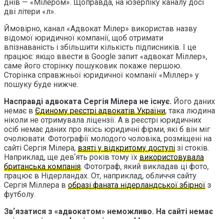
днів — «Мілером». Щоправда, на юзерпіку каналу досі
дві літери «л».
Ймовірно, канал «Адвокат Мілер» використав назву
відомої юридичної компанії, щоб отримати
впізнаваність і збільшити кількість підписників. І це
працює: якщо ввести в Google запит «адвокат Міллер»,
саме його сторінку пошуковик покаже першою.
Сторінка справжньої юридичної компанії «Міллер» у
пошуку буде нижче.
Насправді адвоката Сергія Мілера не існує.
Його даних
немає в
Єдиному реєстрі адвокатів України
, така людина
ніколи не отримувала ліцензії. А в реєстрі юридичних
осіб немає даних про якісь юридичні фірми, які б він міг
очолювати. Фотографії молодого чоловіка, розміщені на
сайті Сергія Мілера,
взяті у відкритому доступі
зі стоків.
Наприклад, ще девʼять років тому їх
використовувала
британська компанія
. Фотограф, який викладав ці фото,
працює в Нідерландах. От, наприклад, обличчя сайту
Сергія Міллера в
образі фаната нідерландської збірної
з
футболу.
Звʼязатися з «адвокатом» неможливо. На сайті немає