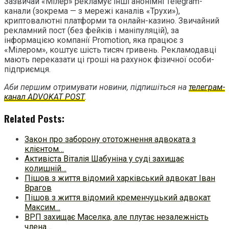
Зазвичай «Мілер» рекламує інші анонімні Telegram-
канали (зокрема — з мережі каналів «Трухи»),
криптовалютні платформи та онлайн-казино. Звичайний
рекламний пост (без фейків і маніпуляцій), за
інформацією компанії Promotion, яка працює з
«Мілером», коштує шість тисяч гривень. Рекламодавці
мають переказати ці гроші на рахунок фізичної особи-
підприємця.
Аби першим отримувати новини, підпишіться на
телеграм-
канал ADVOKAT POST
.
Related Posts:
Закон про заборону ототожнення адвоката з
клієнтом…
Активіста Віталія Шабуніна у суді захищає
колишній…
Пішов з життя відомий харківський адвокат Іван
Врагов
Пішов з життя відомий кременчуцький адвокат
Максим…
ВРП захищає Маселка, але плутає незалежність
члена…