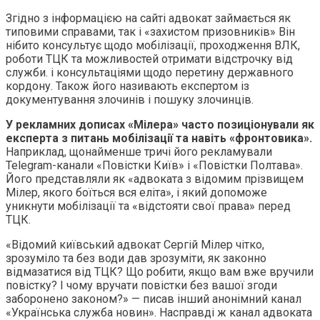
Згідно з інформацією на сайті адвокат займається як
типовими справами, так і «захистом призовників» Він
нібито консультує щодо мобілізації, проходження ВЛК,
роботи ТЦК та можливостей отримати відстрочку від
служби. і консультаціями щодо перетину державного
кордону. Також його називають експертом із
документування злочинів і пошуку злочинців.
У рекламних дописах «Мілера» часто позиціонували як
експерта з питань мобілізації та навіть «фронтовика».
Наприклад, щонайменше тричі його рекламували
Telegram-канали «Повістки Київ» і «Повістки Полтава».
Його представляли як «адвоката з відомим прізвищем
Мілер, якого боїться вся еліта», і який допоможе
уникнути мобілізації та «відстояти свої права» перед
ТЦК.
«Відомий київський адвокат Сергій Мілер чітко,
зрозуміло та без води дав зрозуміти, як законно
відмазатися від ТЦК? Що робити, якщо вам вже вручили
повістку? І чому вручати повістки без вашої згоди
заборонено законом?» — писав інший анонімний канал
«Українська служба новин». Насправді ж канал адвоката