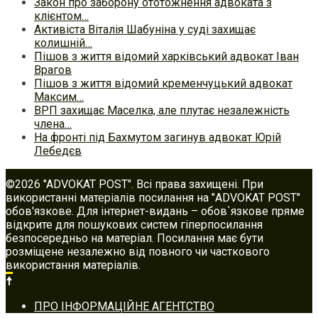
Закон про заборону ототожнення адвоката з
клієнтом…
Активіста Віталія Шабуніна у суді захищає
колишній…
Пішов з життя відомий харківський адвокат Іван
Врагов
Пішов з життя відомий кременчуцький адвокат
Максим…
ВРП захищає Маселка, але плутає незалежність
члена…
На фронті під Бахмутом загинув адвокат Юрій
Лебедєв
©2026 "ADVOKAT POST". Всі права захищені. При
використанні матеріалів посилання на "ADVOKAT POST"
обов'язкове. Для інтернет-видань – обов`язкове пряме
відкрите для пошукових систем гіперпосилання
безпосередньо на матеріал. Посилання має бути
розміщене незалежно від повного чи часткового
використання матеріалів.
Footer
ПРО ІНФОРМАЦІЙНЕ АГЕНТСТВО
navigation