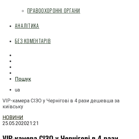
ПРАВООХОРОННІ ОРГАНИ
АНАЛІТИКА
БЕЗ КОМЕНТАРІВ
Facebook
Mail
Telegram
Feed
Пошук
ua
VIP-камера СІЗО у Чернігові в 4 рази дешевша за
київську
Перейти
НОВИНИ
до
25.05.2020
21:21
змісту
VIP-камера СІЗО у Чернігові в 4 рази