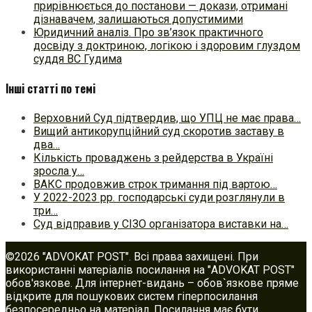
прирівнюється до постанови — докази, отримані
дізнавачем, залишаються допустимими
Юридичний аналіз. Про зв’язок практичного
досвіду з доктриною, логікою і здоровим глуздом
суддя ВС Гудима
Інші статті по темі
Верховний Суд підтвердив, що УПЦ не має права…
Вищий антикорупційний суд скоротив заставу в
два…
Кількість проваджень з рейдерства в Україні
зросла у…
ВАКС продовжив строк тримання під вартою…
У 2022-2023 рр. господарські суди розглянули в
три…
Суд відправив у СІЗО організатора виставки на…
©2026 "ADVOKAT POST". Всі права захищені. При
використанні матеріалів посилання на "ADVOKAT POST"
обов'язкове. Для інтернет-видань – обов`язкове пряме
відкрите для пошукових систем гіперпосилання
безпосередньо на матеріал. Посилання має бути