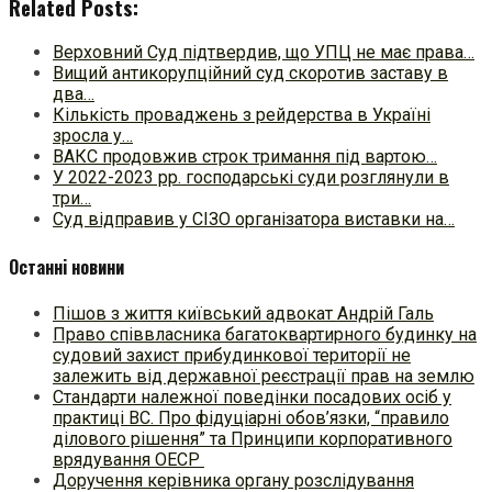
Related Posts:
Верховний Суд підтвердив, що УПЦ не має права…
Вищий антикорупційний суд скоротив заставу в
два…
Кількість проваджень з рейдерства в Україні
зросла у…
ВАКС продовжив строк тримання під вартою…
У 2022-2023 рр. господарські суди розглянули в
три…
Суд відправив у СІЗО організатора виставки на…
Останні новини
Пішов з життя київський адвокат Андрій Галь
Право співвласника багатоквартирного будинку на
судовий захист прибудинкової території не
залежить від державної реєстрації прав на землю
Стандарти належної поведінки посадових осіб у
практиці ВC. Про фідуціарні обов’язки, “правило
ділового рішення” та Принципи корпоративного
врядування ОЕСР
Доручення керівника органу розслідування