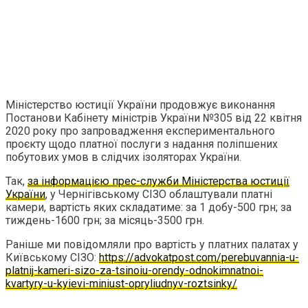
Міністерство юстиції України продовжує виконання
Постанови Кабінету міністрів України №305 від 22 квітня
2020 року про запровадження експериментального
проєкту щодо платної послуги з надання поліпшених
побутових умов в слідчих ізоляторах України.
Так,
за інформацією прес-служби Міністерства юстиції
України
, у Чернігівському СІЗО облаштували платні
камери, вартість яких складатиме: за 1 добу-500 грн; за
тиждень-1600 грн; за місяць-3500 грн.
Раніше ми повідомляли про вартість у платних палатах у
Київському СІЗО:
https://advokatpost.com/perebuvannia-u-
platnij-kameri-sizo-za-tsinoiu-orendy-odnokimnatnoi-
kvartyry-u-kyievi-miniust-opryliudnyv-roztsinky/