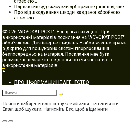
агресією…
Паризький суд скасував арбітражне рішення, яке…
Про відшкодування шкоди, завданої збройною
агресією…
©2026 "ADVOKAT POST". Всі права захищені. При
використанні матеріалів посилання на "ADVOKAT POST"
обов'язкове. Для інтернет-видань – обов`язкове пряме
відкрите для пошукових систем гіперпосилання
безпосередньо на матеріал. Посилання має бути
розміщене незалежно від повного чи часткового
використання матеріалів.
Footer
ПРО ІНФОРМАЦІЙНЕ АГЕНТСТВО
navigation
Шукати:
Почніть набирати ваш пошуковий запит та натисніть
Enter, щоб шукати. Натисніть Esc, щоб відмінити.
Меню