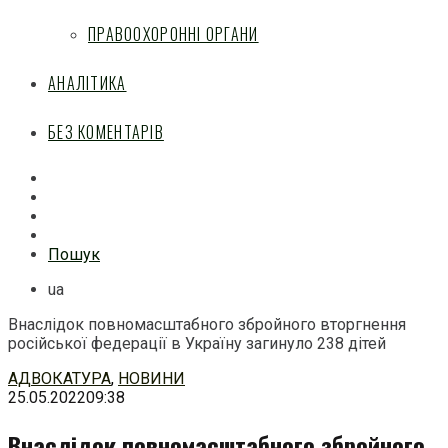
ПРАВООХОРОННІ ОРГАНИ
АНАЛІТИКА
БЕЗ КОМЕНТАРІВ
Facebook
Mail
Telegram
Feed
Пошук
ua
Внаслідок повномасштабного збройного вторгнення
російської федерації в Україну загинуло 238 дітей
Перейти
АДВОКАТУРА
,
НОВИНИ
до
25.05.2022
09:38
змісту
Внаслідок повномасштабного збройного