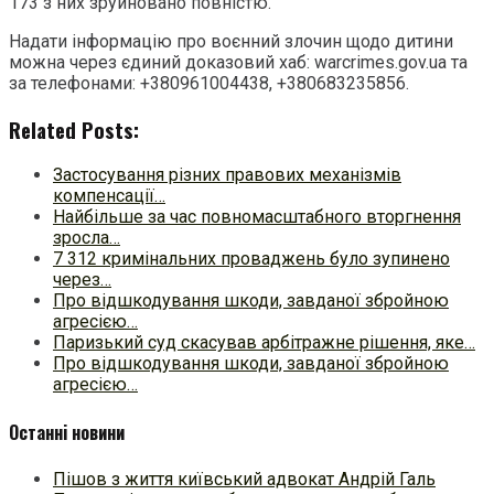
173 з них зруйновано повністю.
Надати інформацію про воєнний злочин щодо дитини
можна через єдиний доказовий хаб: warcrimes.gov.ua та
за телефонами: +380961004438, +380683235856.
Related Posts:
Застосування різних правових механізмів
компенсації…
Найбільше за час повномасштабного вторгнення
зросла…
7 312 кримінальних проваджень було зупинено
через…
Про відшкодування шкоди, завданої збройною
агресією…
Паризький суд скасував арбітражне рішення, яке…
Про відшкодування шкоди, завданої збройною
агресією…
Останні новини
Пішов з життя київський адвокат Андрій Галь