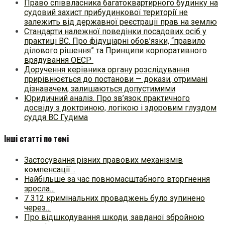
Право співвласника багатоквартирного будинку на
судовий захист прибудинкової території не
залежить від державної реєстрації прав на землю
Стандарти належної поведінки посадових осіб у
практиці ВC. Про фідуціарні обов’язки, “правило
ділового рішення” та Принципи корпоративного
врядування ОЕСР
Доручення керівника органу розслідування
прирівнюється до постанови — докази, отримані
дізнавачем, залишаються допустимими
Юридичний аналіз. Про зв’язок практичного
досвіду з доктриною, логікою і здоровим глуздом
суддя ВС Гудима
Інші статті по темі
Застосування різних правових механізмів
компенсації…
Найбільше за час повномасштабного вторгнення
зросла…
7 312 кримінальних проваджень було зупинено
через…
Про відшкодування шкоди, завданої збройною