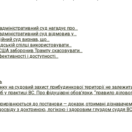
адміністративний суд нагадує про…
адміністративний суд відмовив у…
яційний суд визнав, що…
дській спілці використовувати…
США заборонив Трампу скасовувати…
ективності і доступності…
ь
ку на судовий захист прибудинкової території не залежит
б у практиці ВC. Про фідуціарні обов’язки, “правило ділов
прирівнюється до постанови — докази, отримані дізнавач
досвіду з доктриною, логікою і здоровим глуздом суддя В