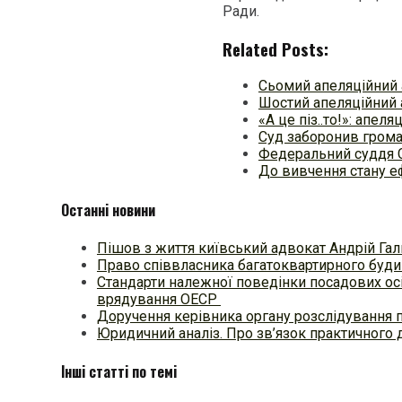
Ради.
Related Posts:
Сьомий апеляційний 
Шостий апеляційний 
«А це піз..то!»: апел
Суд заборонив грома
Федеральний суддя 
До вивчення стану еф
Останні новини
Пішов з життя київський адвокат Андрій Гал
Право співвласника багатоквартирного будин
Стандарти належної поведінки посадових осі
врядування ОЕСР
Доручення керівника органу розслідування 
Юридичний аналіз. Про зв’язок практичного 
Інші статті по темі