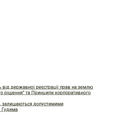
ь від державної реєстрації прав на землю
ого рішення” та Принципи корпоративного
ем, залишаються допустимими
С Гудима