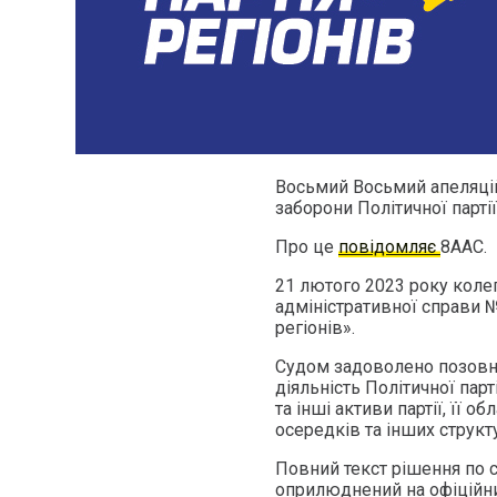
Восьмий Восьмий апеляцій
заборони Політичної партії
Про це
повідомляє
8ААС.
21 лютого 2023 року коле
адміністративної справи №
регіонів».
Судом задоволено позовні
діяльність Політичної парт
та інші активи партії, її о
осередків та інших структ
Повний текст рішення по с
оприлюднений на офіційних