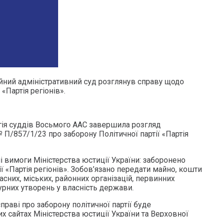
ний адміністративний суд розглянув справу щодо
 «Партія регіонів».
гія суддів Восьмого ААС завершила розгляд
 П/857/1/23 про заборону Політичної партії «Партія
 вимоги Міністерства юстиції України: заборонено
ії «Партія регіонів». Зобов’язано передати майно, кошти
бласних, міських, районних організацій, первинних
урних утворень у власність держави.
праві про заборону політичної партії буде
 сайтах Міністерства юстиції України та Верховної